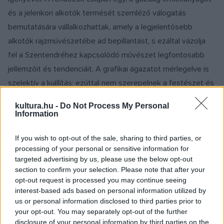
és a jelenkori alkotók termését szemléző válogatás
bemutatására vállalkozhattak, amely a legjelentősebb
alkotók rajzművészetébe ad bepillantást, s ezáltal vázolja
fel a Szentendréhez kapcsolódó művészet legfontosabb
jellemzőit és tendenciáit. A grafikai ágazatot mérlegelve is
szelektív a kiállítás: ezúttal nem szerepelnek a festészet és
a grafika határterületén megszülető pasztellek és
kultura.hu -
Do Not Process My Personal
akvarellek, és hiányoznak a sokszorosított grafikai lapok is.
Information
A bemutatott művek a XVI. század óta önállósult
műalkotások szellemében létrehozott olyan egyedi
If you wish to opt-out of the sale, sharing to third parties, or
processing of your personal or sensitive information for
kompozíciók, amelyek általában sík felületen, vonalak kézi
targeted advertising by us, please use the below opt-out
meghúzásával készülnek, s amelyeknek alapanyagai és
section to confirm your selection. Please note that after your
technikai eszközei rendkívül változatosak. A köz- és
opt-out request is processed you may continue seeing
interest-based ads based on personal information utilized by
magángyűjteményekből válogatott művek mintegy száz, a
us or personal information disclosed to third parties prior to
múlt században dolgozott mester, és napjainkban is
your opt-out. You may separately opt-out of the further
munkálkodó szentendrei alkotó munkásságát idézik s
disclosure of your personal information by third parties on the