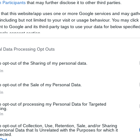
Participants
that may further disclose it to other third parties.
lőadását Gábor Sylvie rendezésében láthatják az érdeklődők feb
 that this website/app uses one or more Google services and may gath
ltán).
including but not limited to your visit or usage behaviour. You may click 
 to Google and its third-party tags to use your data for below specifi
ogle consent section.
replők mindegyikének kötődése van a
Virtuózok
hoz. A főszereplő
 Germont) mentorként segíti a fiatalokat, Ninh Duc Hoang Long (A
l Data Processing Opt Outs
o opt-out of the Sharing of my personal data.
s (Douphol báró), Fülep Máté (D’Obigny márki), Somogyi Lili (Annin
In
című televíziós tehetségkutató verseny énekes versenyzői volta
o opt-out of the Sale of my Personal Data.
In
lyák Gergely
to opt-out of processing my Personal Data for Targeted
ing.
In
o opt-out of Collection, Use, Retention, Sale, and/or Sharing
ersonal Data that Is Unrelated with the Purposes for which it
lected.
PA
PROGRAM
ZENEAKADÉMIA
Out