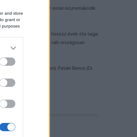
ruár 17-én a Müpában. Az esten közreműködik
er and store
to grant or
ed purposes
, Miklósa Erika (Violetta) hosszú évek óta tagja
lfred) pedig győztesként vált országosan
a), Beéri Benjámin (Gaston), Pataki Bence (Dr.
k.