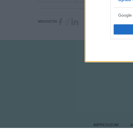
Google 
MEGOSZTÁS
I want t
web or d
I want t
purpose
I want 
I want t
web or d
I want t
or app.
I want t
IMPRESSZUM
A
I want t