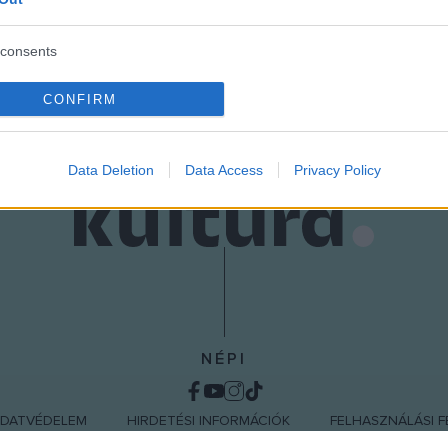
consents
o allow Google to enable storage related to advertising like cookies on
CONFIRM
evice identifiers in apps.
o allow my user data to be sent to Google for online advertising
s.
Data Deletion
Data Access
Privacy Policy
to allow Google to send me personalized advertising.
o allow Google to enable storage related to analytics like cookies on
evice identifiers in apps.
o allow Google to enable storage related to functionality of the website
NÉPI
o allow Google to enable storage related to personalization.
DATVÉDELEM
HIRDETÉSI INFORMÁCIÓK
FELHASZNÁLÁSI F
o allow Google to enable storage related to security, including