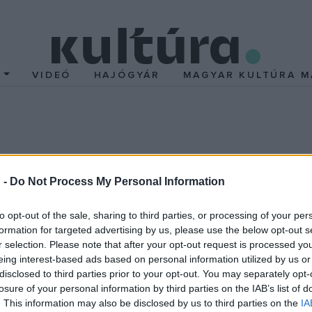
T
VIDEÓ
HAJÓGYÁR
MAGYAR KULTÚRA M
d februárban a MÁV Szi
 -
Do Not Process My Personal Information
k Gergely vezényletéve
to opt-out of the sale, sharing to third parties, or processing of your per
formation for targeted advertising by us, please use the below opt-out s
Müpában ad koncertet a MÁV Szimfonikus Zenekar Kessely
r selection. Please note that after your opt-out request is processed y
v közös koncertjének szólistája február 10-én Balázs János Koss
eing interest-based ads based on personal information utilized by us or
st második részében Liszt Ferenc
Koronázási misé
jének előadói
disclosed to third parties prior to your opt-out. You may separately opt-
losure of your personal information by third parties on the IAB’s list of
 Marcell basszus, valamint a Nemzeti Énekkar tagjai − lépnek szí
. This information may also be disclosed by us to third parties on the
IA