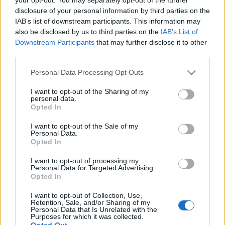
nem jelent meg és még nem is mutatták be. A kiírás szerint
disclosure of your personal information by third parties on the
IAB’s list of downstream participants. This information may
beadandó pályamű egy helyszínen játszódjon, 6-8 szereplős
also be disclosed by us to third parties on the
IAB’s List of
legyen, s illeszkedjen a megújult Játékszín modern,
Downstream Participants
that may further disclose it to other
ugyanakkor a hagyományokat is ápoló arculatához. A
third parties.
beérkező kéziratokat szakmai zsűri bírálja el, melynek tagjai:
Please note that this website/app uses one or more Google
Personal Data Processing Opt Outs
Zsurzs Kati
színművész,
Lőkös Ildikó
dramaturg,
services and may gather and store information including but
not limited to your visit or usage behaviour. You may click to
I want to opt-out of the Sharing of my
Szakonyi Károly
író,
Szente Vajk
író, színész, rendező és
personal data.
grant or deny consent to Google and its third-party tags to
Bank Tamás
, a Játékszín igazgatója, a zsűri elnöke. A
Opted In
use your data for below specified purposes in below Google
nyertes pályázó 1 000 000 forint összegű díjban részesül,
consent section.
I want to opt-out of the Sale of my
Personal Data.
vígjátékát pedig a Játékszín a 2023-ban – nem kötelező
Opted In
módon – bemutathatja. A beküldési határidő április 30., a
I want to opt-out of processing my
teljes kiírás a
palyazat@jatekszin.hu
címen kikérhető.
Personal Data for Targeted Advertising.
Opted In
A két pályázattal kapcsolatban Bank Tamás úgy fogalmaz:
I want to opt-out of Collection, Use,
Retention, Sale, and/or Sharing of my
Personal Data that Is Unrelated with the
Purposes for which it was collected.
„Számos tehetséges művésznek köszönhetően
Opted Out