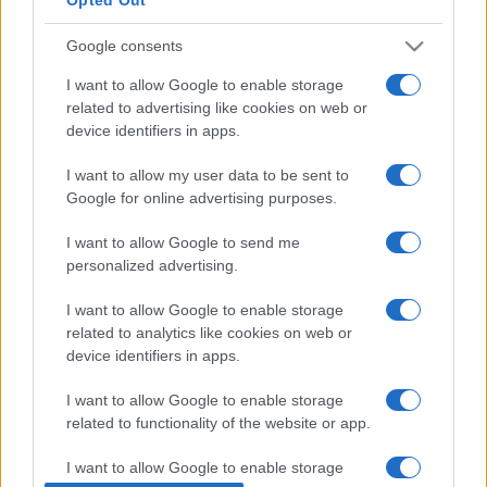
száznegyvenezres nézői bázist építettünk az elmúlt, közel
Google consents
tíz évben. Nemcsak az arculati megújulásnak van itt az ideje,
hanem annak is, hogy ne csak a közönség felé nyissunk,
I want to allow Google to enable storage
related to advertising like cookies on web or
hanem olyan alkotók felé is, akik szívesen csatlakoznak
device identifiers in apps.
hozzánk.”
I want to allow my user data to be sent to
Google for online advertising purposes.
A körúti színház újranyitásának tizedik évfordulója
október 30-án lesz.
A Játékszín épületében a
I want to allow Google to send me
szórakoztatás tradíció: az épületben éppen 110 éve, 1912.
personalized advertising.
október 30-án nyílt meg a Ferenczy Kabaré, amely ezután a
I want to allow Google to enable storage
Pesti Kabaré nevet viselte, majd itt működött az 1977-ben
related to analytics like cookies on web or
bezárt Kamara Varieté. 1978-ban nyitott meg a Játékszín,
device identifiers in apps.
amely 2012. július 30-án állami színházként bezárt.
I want to allow Google to enable storage
Mindössze három hónap múlva ismét megnyitotta kapuit –
related to functionality of the website or app.
immár magánszínházként.
I want to allow Google to enable storage