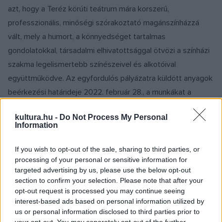
azt, hogy a Teréz körúti teátrum mára korszerű,
professzionális, minőségi szórakoztató magánszínházzá
vált, mely a humort, a könnyedséget tartalmas
gondolatokkal, társadalmi elhivatottsággal ötvözi a színházi
szakma legelismertebb színészeivel és alkotóival
együttműködve. Az egyfordulós pályázatra küldött anyagok
beérkezési határideje 2022. február 28., a munkákat a
Játékszín vezetése házon belül értékeli március 16-ig. A
kultura.hu -
Do Not Process My Personal
nyertes pályázó díja nettó 500 000 forint és a 2022/2023-
Information
as évad repertoárelőadásainak mindegyikére egy
alkalommal, előadásonként 2 darab jegy. A további két
If you wish to opt-out of the sale, sharing to third parties, or
processing of your personal or sensitive information for
legjobbnak ítélt pályázat készítői 2-2 darab jegyet kapnak a
targeted advertising by us, please use the below opt-out
Játékszín 2022/2023-as évadának bemutatóira.
section to confirm your selection. Please note that after your
opt-out request is processed you may continue seeing
interest-based ads based on personal information utilized by
A vígjáték megírására nyílt, jeligés pályázatot írtak ki magyar
us or personal information disclosed to third parties prior to
alkotók számára, akiktől olyan anyagot várnak, amely eddig
your opt-out. You may separately opt-out of the further