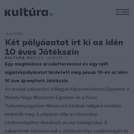
M
KULTPOL
Két pályázatot írt ki az idén
10 éves Játékszín
KULTURA.HU
2022. JANUÁR 11.
Egy meghívásos arculattervezési és egy nyílt
vígjátékpályázatot hirdetett meg január 10-én az idén
10 éve újranyitott Játékszín.
Az arculati pályázatot a Magyar Képzőművészeti Egyetem, a
Moholy-Nagy Művészeti Egyetem és a Pécsi
Tudományegyetem Művészeti Karának hallgatói körében
hirdették meg. A pályázat célja az intézmény
szellemiségéhez illeszkedő arculat kidolgozása. A
pályaműnek tükröznie kell a Játékszín friss szellemiségét és