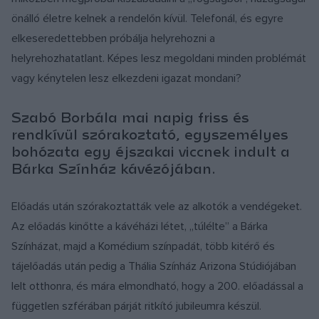
önálló életre kelnek a rendelőn kívül. Telefonál, és egyre
elkeseredettebben próbálja helyrehozni a
helyrehozhatatlant. Képes lesz megoldani minden problémát
vagy kénytelen lesz elkezdeni igazat mondani?
Szabó Borbála mai napig friss és
rendkívül szórakoztató, egyszemélyes
bohózata egy éjszakai viccnek indult a
Bárka Színház kávézójában.
Előadás után szórakoztatták vele az alkotók a vendégeket.
Az előadás kinőtte a kávéházi létet, „túlélte” a Bárka
Színházat, majd a Komédium színpadát, több kitérő és
tájelőadás után pedig a Thália Színház Arizona Stúdiójában
lelt otthonra, és mára elmondható, hogy a 200. előadással a
független szférában párját ritkító jubileumra készül.