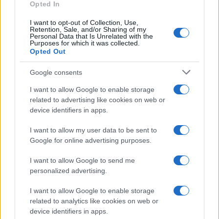
tegye oda magát, amikor kell neki. Óriási utazás volt
Opted In
összeforrni vele ez alatt a tíz év alatt, és látni azt a
I want to opt-out of Collection, Use,
Retention, Sale, and/or Sharing of my
rengeteg nézőt, aki felismeri és szereti őt, mert a saját
Personal Data that Is Unrelated with the
Purposes for which it was collected.
vacakságait látja benne” – vallja a darabról Göttinger Pál.
Opted Out
Google consents
A pergő dialogókból álló, végig szituatív előadás több mint
tíz résztvevőt vonultat fel, bár ezen szereplők csak
I want to allow Google to enable storage
telefonon jelennek meg, méghozzá rögtön három különböző
related to advertising like cookies on web or
device identifiers in apps.
készülék vonalának túlfelén. Minden karaktert és helyszínt
az egyetlen szereplő, maga a Telefondoktor kelt életre
I want to allow my user data to be sent to
Google for online advertising purposes.
lassú kiborulásának szórakoztató folyamatával.
I want to allow Google to send me
A Telefondoktor nemcsak Göttinger Pál
personalized advertising.
rendező első színpadi szerepe, de Orosz
Dénes (
Seveled
,
Poligamy
,
Coming Out
,
I want to allow Google to enable storage
related to analytics like cookies on web or
Hacktion
) első színházi rendezése is volt
device identifiers in apps.
tíz évvel ezelőtt.