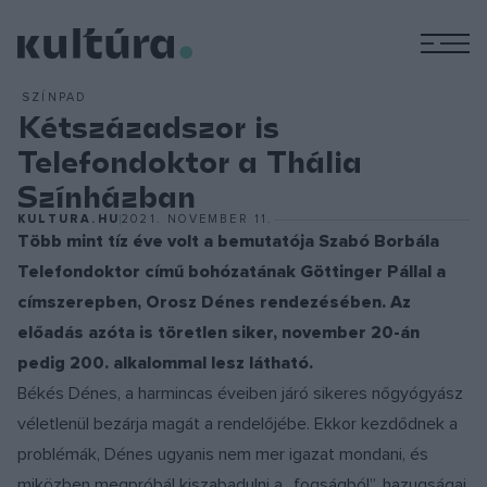
M
SZÍNPAD
Kétszázadszor is
Telefondoktor a Thália
Színházban
KULTURA.HU
2021. NOVEMBER 11.
Több mint tíz éve volt a bemutatója Szabó Borbála
Telefondoktor című bohózatának Göttinger Pállal a
címszerepben, Orosz Dénes rendezésében. Az
előadás azóta is töretlen siker, november 20-án
pedig 200. alkalommal lesz látható.
Békés Dénes, a harmincas éveiben járó sikeres nőgyógyász
véletlenül bezárja magát a rendelőjébe. Ekkor kezdődnek a
problémák, Dénes ugyanis nem mer igazat mondani, és
miközben megpróbál kiszabadulni a „fogságból”, hazugságai