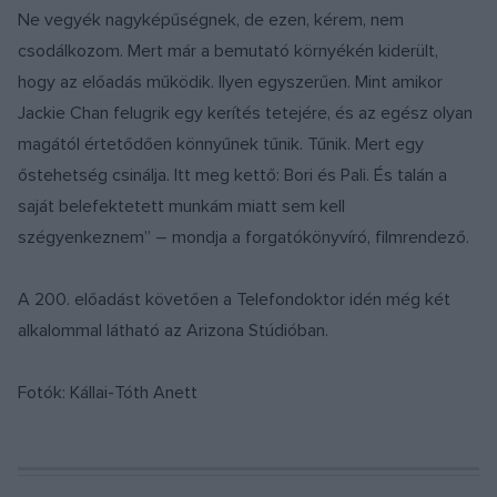
Ne vegyék nagyképűségnek, de ezen, kérem, nem
csodálkozom. Mert már a bemutató környékén kiderült,
hogy az előadás működik. Ilyen egyszerűen. Mint amikor
Jackie Chan felugrik egy kerítés tetejére, és az egész olyan
magától értetődően könnyűnek tűnik. Tűnik. Mert egy
őstehetség csinálja. Itt meg kettő: Bori és Pali. És talán a
saját belefektetett munkám miatt sem kell
szégyenkeznem” – mondja a forgatókönyvíró, filmrendező.
A 200. előadást követően a Telefondoktor idén még két
alkalommal látható az Arizona Stúdióban.
Fotók: Kállai-Tóth Anett