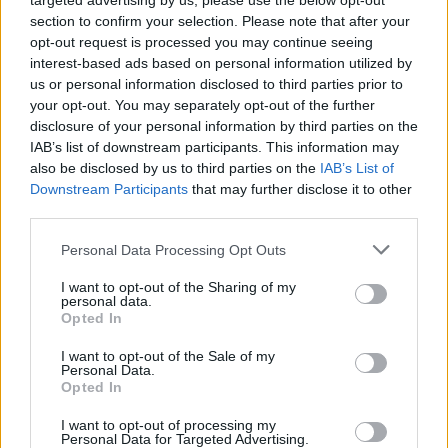
targeted advertising by us, please use the below opt-out
vagyis a Telefondoktor játékában. A napi teendők telefonon
section to confirm your selection. Please note that after your
való ügyintézéséből fakadó problémák és egyre
opt-out request is processed you may continue seeing
interest-based ads based on personal information utilized by
katasztrofálisabb helyzetek, egy nagy gonddal és jó sok
us or personal information disclosed to third parties prior to
hazugsággal egyben tartott élet szinte romba dőlése
your opt-out. You may separately opt-out of the further
nemcsak nevettet, de el is gondolkoztat mindannyiunkat.
disclosure of your personal information by third parties on the
IAB’s list of downstream participants. This information may
also be disclosed by us to third parties on the
IAB’s List of
„Békés Dénes nem azért hazudozik, mert rossz ember,
Downstream Participants
that may further disclose it to other
hanem mert mindenkit boldognak szeretne tudni maga
third parties.
mellett – a darab ideje alatt kell felismernie, hogy ez így
Please note that this website/app uses one or more Google
Personal Data Processing Opt Outs
nem lesz jó. Igyekezete, hogy megfeleljen, hogy ne okozzon
services and may gather and store information including but
not limited to your visit or usage behaviour. You may click to
I want to opt-out of the Sharing of my
sebeket maga körül, hogy jobb hely legyen az ő apai-orvosi
personal data.
grant or deny consent to Google and its third-party tags to
ténykedésétől a világ, szerethetővé teszi, még akkor is, ha
Opted In
use your data for below specified purposes in below Google
nem őszinte. Aztán a vége felé a sarkára áll. Hős lesz, a szó
consent section.
I want to opt-out of the Sale of my
Personal Data.
számomra nemes értelmében. Mindezek mellett, ami
Opted In
nagyon fontos: jó orvos. Ért ahhoz, amit csinál. Nem tud
I want to opt-out of processing my
annyira belebonyolódni a zűrzavaros cselekménybe, hogy ne
Personal Data for Targeted Advertising.