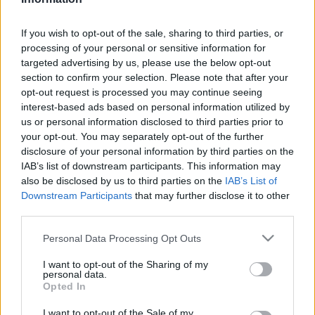
katolikus plébános felügyelete alá tartoztak, neki kellett
If you wish to opt-out of the sale, sharing to third parties, or
fizetni is. A katolikus egyházi hatóságok a protestáns
processing of your personal or sensitive information for
egyházak felett is felügyeletet gyakoroltak, így katolikus
targeted advertising by us, please use the below opt-out
püspökök döntöttek a protestánsok házassági pereiben.
section to confirm your selection. Please note that after your
opt-out request is processed you may continue seeing
Katolikus és protestáns csak katolikus pap előtt köthetett
interest-based ads based on personal information utilized by
házasságot. A protestánsok katolizálását szorgalmazták, a
us or personal information disclosed to third parties prior to
katolikusok protestáns hitre térését viszont a lehetséges
your opt-out. You may separately opt-out of the further
disclosure of your personal information by third parties on the
mértékig akadályozni igyekeztek. Az állam alkalmazottainak
IAB’s list of downstream participants. This information may
olyan, ún. dekretális esküt kellett letenniük, amely
also be disclosed by us to third parties on the
IAB’s List of
tartalmazta Szűz Mária és a szentek nevét is - mivel erre
Downstream Participants
that may further disclose it to other
third parties.
protestáns nem esküszik, a protestánsok számára
gyakorlatilag lehetetlenné vált a hivatalviselés. A Carolina
Please note that this website/app uses one or more Google
Personal Data Processing Opt Outs
services and may gather and store information including but
Resolutio kiváltotta mind a protestánsok, mind a túlzó
not limited to your visit or usage behaviour. You may click to
I want to opt-out of the Sharing of my
katolikusok heves tiltakozását, mégis egészen 1781-ig
personal data.
grant or deny consent to Google and its third-party tags to
Opted In
érvényben maradt. Ez a fél évszázad a magyar
use your data for below specified purposes in below Google
consent section.
ellenreformáció legeredményesebb korszaka volt. (Nem
I want to opt-out of the Sale of my