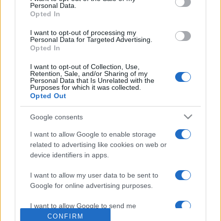
Personal Data.
mentes az erőszaktól sem: 1747-ben, pl. elkobozzák a
Opted In
Debrecenben nyomott "Heidelbergi Káté"-t, mert úgymond
I want to opt-out of processing my
sérti a katolikus vallást.) Amit tehát az ellenreformáció nem
Personal Data for Targeted Advertising.
Opted In
tudott elérni a nyílt üldözéssel, a prédikátorok gályára
küldésével, azt elérte a vegyes házasságok és a
I want to opt-out of Collection, Use,
Retention, Sale, and/or Sharing of my
karrierlehetőségek ügyes irányításával: Magyarországon a
Personal Data that Is Unrelated with the
Purposes for which it was collected.
katolikus maradt a legerősebb felekezet.
Opted Out
Google consents
I want to allow Google to enable storage
related to advertising like cookies on web or
device identifiers in apps.
HÍREK
I want to allow my user data to be sent to
MEGOSZTÁS
Google for online advertising purposes.
I want to allow Google to send me
personalized advertising.
CONFIRM