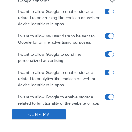
Google consents
Megtekinthető a kiállításon a kolozsvári tanácsnak az a
I want to allow Google to enable storage
határozata is, amely 1458-ban érvénybe léptette a paritásos
related to advertising like cookies on web or
városvezetési rendet. Eszerint a városi tisztségviselőket
device identifiers in apps.
egyenlő számban választották a szász és a magyar
I want to allow my user data to be sent to
városlakók soraiból, a bírói székben pedig évente váltották
Google for online advertising purposes.
egymást a szászok és a magyarok választottjai.
I want to allow Google to send me
personalized advertising.
I want to allow Google to enable storage
related to analytics like cookies on web or
Forrás: MTI
device identifiers in apps.
Fotó: Muzeul National de Istorie a Transilvaniei Facebook-
I want to allow Google to enable storage
related to functionality of the website or app.
oldala
CONFIRM
I want to allow Google to enable storage
related to personalization.