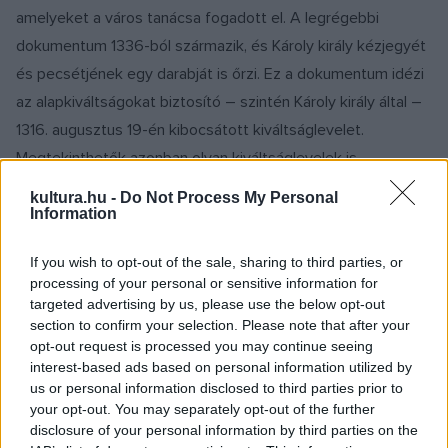
amelyeket a város tanácsa fogadott el. A legrégebbi
dokumentum 1336-ból származik, és Károly király kézjegyét
és pecsétjének egy darabját is őrzi. Ez a dokumentum idézi
az alapkiváltságokat biztosító – szintén Károly király által –
1316. augusztus 19-én kibocsátott kiváltságlevelet.
Megtekinthetők azonban olyan kiváltságlevelek is,
amelyeket Nagy Lajos, Luxemburgi Zsigmond, Hunyadi
kultura.hu -
Do Not Process My Personal
János, Mátyás király, vagy Mihály vajda állított ki a város
Information
számára. A legutolsó kiváltságlevél 1708-ból, I. József király
If you wish to opt-out of the sale, sharing to third parties, or
uralkodása idejéből származik.
processing of your personal or sensitive information for
targeted advertising by us, please use the below opt-out
section to confirm your selection. Please note that after your
opt-out request is processed you may continue seeing
interest-based ads based on personal information utilized by
Mitu Melinda, a múzeum aligazgatója megnyitóbeszédében
us or personal information disclosed to third parties prior to
elmondta: ezek az iratok nemcsak a város, de Erdély,
your opt-out. You may separately opt-out of the further
disclosure of your personal information by third parties on the
Magyarország, Románia és egész Közép-Európa