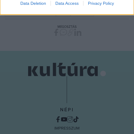
I want to allow Google to enable storage
Data Deletion
Data Access
Privacy Policy
related to security, including authentication
ERDÉLYI TÖRTÉNETI MÚZEUM
HÍREK
KOLOZSVÁR
functionality and fraud prevention, and other
user protection.
MEGOSZTÁS
NÉPI
IMPRESSZUM