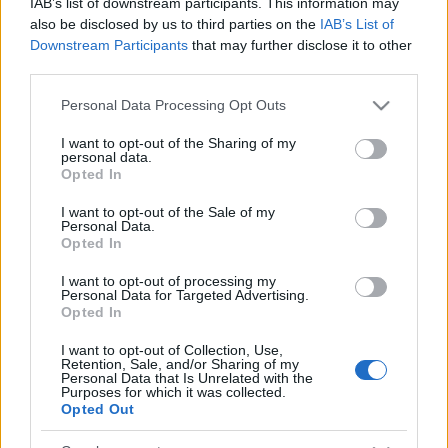
IAB’s list of downstream participants. This information may
történetének fontos dokumentumai. A kiállítást ezek
also be disclosed by us to third parties on the
IAB’s List of
mellett a város, és a város történetében fontos szerepet
Downstream Participants
that may further disclose it to other
third parties.
játszó magyar királyok megannyi ábrázolása, és különböző
tárgyak is gazdagítják. Megtekinthető például a kolozsvári
Please note that this website/app uses one or more Google
Personal Data Processing Opt Outs
services and may gather and store information including but
hóhér pallosa és az egyik városkapu lakatja, valamint kulcsa
not limited to your visit or usage behaviour. You may click to
I want to opt-out of the Sharing of my
is. Flóra Ágnes kolozsvári levéltáros, a kiállítás egyik kurátora
personal data.
grant or deny consent to Google and its third-party tags to
Opted In
azt a Luxemburgi Zsigmond által 1405-ben kiadott
use your data for below specified purposes in below Google
consent section.
I want to opt-out of the Sale of my
kiváltságlevelet emelte ki, amely jogot biztosított a
Personal Data.
városfalak megépítésére. Kovács Sándor római katolikus
Opted In
főesperes a kiállításra kölcsönadott 1349-es avignoni pápai
I want to opt-out of processing my
Personal Data for Targeted Advertising.
búcsúlevélről beszélt, amely felsorolja azokat a
Opted In
lehetőségeket, amelyek révén a Szent Mihály-templom
I want to opt-out of Collection, Use,
látogatói bűnbocsánatot nyernek.
Retention, Sale, and/or Sharing of my
Personal Data that Is Unrelated with the
Purposes for which it was collected.
Opted Out