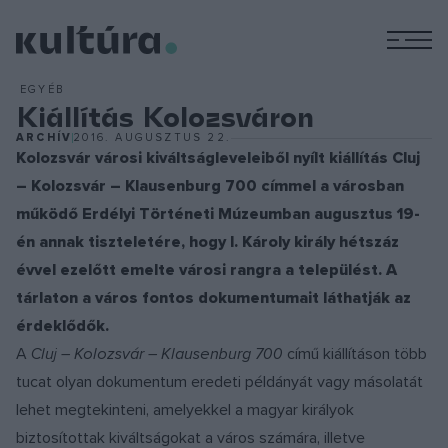
M
EGYÉB
Kiállítás Kolozsváron
ARCHÍV
2016. AUGUSZTUS 22.
Kolozsvár városi kiváltságleveleiből nyílt kiállítás Cluj
– Kolozsvár – Klausenburg 700 címmel a városban
működő Erdélyi Történeti Múzeumban augusztus 19-
én annak tiszteletére, hogy I. Károly király hétszáz
évvel ezelőtt emelte városi rangra a települést. A
tárlaton a város fontos dokumentumait láthatják az
érdeklődők.
A
Cluj – Kolozsvár – Klausenburg 700
című kiállításon több
tucat olyan dokumentum eredeti példányát vagy másolatát
lehet megtekinteni, amelyekkel a magyar királyok
biztosítottak kiváltságokat a város számára, illetve