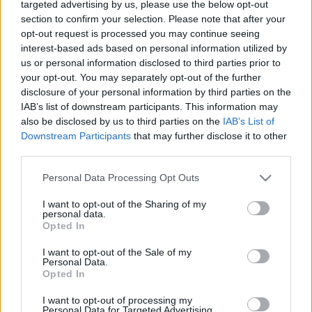
targeted advertising by us, please use the below opt-out
section to confirm your selection. Please note that after your
opt-out request is processed you may continue seeing
Helena Rubinstein a lengyelországi Krakkóban született. 18
interest-based ads based on personal information utilized by
éves korában a kifejezetten számára elkészített 12 tégely
us or personal information disclosed to third parties prior to
krémet elvitte Ausztráliába, ahol maga is gyógyhatású
your opt-out. You may separately opt-out of the further
disclosure of your personal information by third parties on the
kozmetikai összetevőket és kenőcsöket vegyített, ami
IAB’s list of downstream participants. This information may
azonnal híressé tette. 1920-ban nyitotta meg első
also be disclosed by us to third parties on the
IAB’s List of
szépségszalonját Melbourne-ben, ezt követően Londonban,
Downstream Participants
that may further disclose it to other
third parties.
Párizsban, és New Yorkban, miközben folytatta termékei
gyártását és értékesítését. Hamarosan Amerika egyik
Please note that this website/app uses one or more Google
Personal Data Processing Opt Outs
services and may gather and store information including but
leggazdagabb asszonyává vált. Azt vallotta, hogy nincs
not limited to your visit or usage behaviour. You may click to
I want to opt-out of the Sharing of my
csúnya nő, csak lusta, szépségdiétát tervezett, s eladóit
personal data.
grant or deny consent to Google and its third-party tags to
Opted In
kiképezte, hogy azok szépségápolási tanácsokkal láthassák
use your data for below specified purposes in below Google
consent section.
el a vásárlókat. Elsőként akart luxuskozmetikumokat
I want to opt-out of the Sale of my
Personal Data.
Izraelbe vinni, így hamarosan izraeli telepén gyártották, és
Opted In
onnan terjesztették a termékeit. 1953-ban megalapította a
I want to opt-out of processing my
Helena Rubinstein Kortárs Művészetek Pavilonját Tel-
Personal Data for Targeted Advertising.