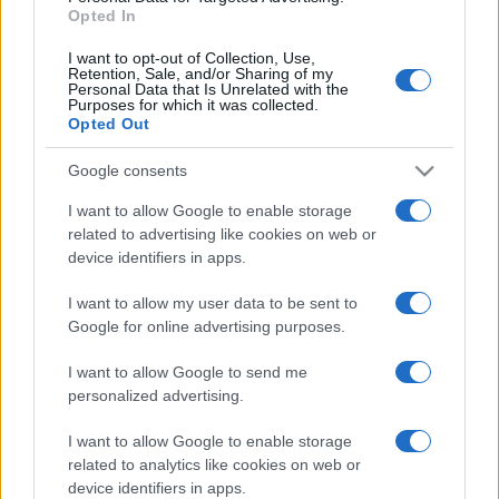
Opted In
Avivban, amely mára vezető kulturális intézménnyé
vált. 1964-ben halt meg.
I want to opt-out of Collection, Use,
Retention, Sale, and/or Sharing of my
Personal Data that Is Unrelated with the
Purposes for which it was collected.
Estée Lauder New Yorkban, egy pozsonyi magyar zsidó
Opted Out
bevándorló családjában született. 1946-ban férjével, Jospeh
Google consents
Lauderrel megalapították közös cégüket, mely
luxusminőségű bőrápolókat, "make up-okat", illatokat
I want to allow Google to enable storage
related to advertising like cookies on web or
gyártott, olyanokat, amelyek napjainkban is világszerte
device identifiers in apps.
keresettek. Később megvásárolta a Clinique, Aramis, Donna
I want to allow my user data to be sent to
Karan, Tommy Hilfiger, N.Y. Michael Kors, MAC, Tom Ford, és
Google for online advertising purposes.
más márkanevek kereskedelmi jogait.
I want to allow Google to send me
personalized advertising.
Judith Muller nagyon fiatalon kezdte kozmetikai pályafutását
szülővárosában. Később szüleivel Izraelbe emigrált, ahol
I want to allow Google to enable storage
megfogalmazódott benne a gondolat, hogy újra felfedezze
related to analytics like cookies on web or
device identifiers in apps.
a Biblia ősi titkait. Tanulmányait Párizsban folyatta, majd