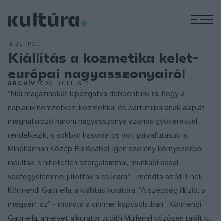
M
KULTPOL
Kiállítás a kozmetika kelet-
európai nagyasszonyairól
ARCHÍV
2006. JÚLIUS 31.
"Női magazinokat lapozgatva döbbentünk rá, hogy a
napjaink nemzetközi kozmetikai és parfümiparának alapját
meghatározó három nagyasszonya azonos gyökerekkel
rendelkezik, s sokban hasonlatos volt pályafutásuk is.
Mindhárman Közép-Európából, igen szerény környezetből
indultak, s hihetetlen szorgalommal, munkabírással,
vasfegyelemmel jutottak a csúcsra" - mondta az MTI-nek
Körmendi Gabriella, a kiállítás kurátora. "A szépség illúzió, s
mégsem az" - mondta a címmel kapcsolatban Körmendi
Gabriella, amelyet a kurátor Judith Mullerrel közösen talált ki.