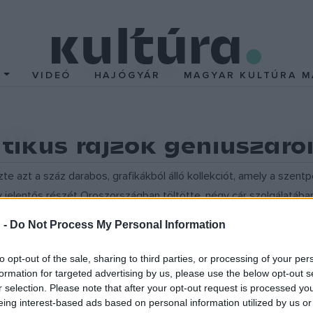
T
VIDEÓ
HAJÓGYÁR
MAGYAR KULTÚRA M
tikus rajzok géniuszáró
te azt a száz darabos, grafikákból álló kollekciót, amely a szent
y jelentős részét Oroszországban töltötte, négy cár szolgálatáb
Az orosz anyagnak köszönhetően viszont bemutathatóvá válik a t
 -
Do Not Process My Personal Information
ngyűjtemények anyaga, így a festőművész életművét mintegy 300 
to opt-out of the sale, sharing to third parties, or processing of your per
 az orosz anyag nagyobb része a cári udvari életet örökíti meg, 
formation for targeted advertising by us, please use the below opt-out s
r selection. Please note that after your opt-out request is processed y
sokat, vadászatokat ábrázolt a festőművész. Emellett oroszorszá
eing interest-based ads based on personal information utilized by us or