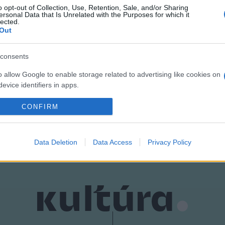
o opt-out of Collection, Use, Retention, Sale, and/or Sharing
művészeti albumot is. A Corvina Könyvkiadó gondozásában megje
ersonal Data that Is Unrelated with the Purposes for which it
lected.
tatja be. A szerző, Gellér Katalin elmondta, hogy a Zichy Mihály
Out
en.
consents
o allow Google to enable storage related to advertising like cookies on
evice identifiers in apps.
o allow my user data to be sent to Google for online advertising
CONFIRM
s.
to allow Google to send me personalized advertising.
Data Deletion
Data Access
Privacy Policy
o allow Google to enable storage related to analytics like cookies on
evice identifiers in apps.
o allow Google to enable storage related to functionality of the website
o allow Google to enable storage related to personalization.