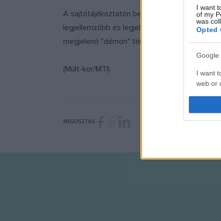
I want t
A sajtótájékoztatón bemutatták a Zichy című 
of my P
was col
legjellemzőbb és legjelentősebb alkotásokat mu
Opted 
megjelenő "démon" témát fejtette ki a kötetb
Google 
(Múlt-kor/MTI)
I want t
web or d
I want t
purpose
MEGOSZTÁS
I want 
I want t
web or d
I want t
or app.
I want t