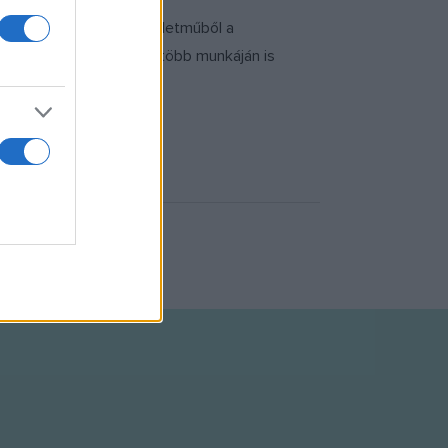
lent kötet a hatalmas életműből a
 életművét végigkísérő, több munkáján is