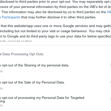
trációkat, ezeket is felvonultatja a tárlat.
disclosed to third parties prior to your opt-out. You may separately opt-
losure of your personal information by third parties on the IAB’s list of
. This information may also be disclosed by us to third parties on the
IA
entőcsónak, Koporsólezárás) mellett a budapesti Szépművészeti
Participants
that may further disclose it to other third parties.
 kiállításon, amelynek második része Zichy leginkább ismert köny
 that this website/app uses one or more Google services and may gath
mre művéhez, Az ember tragédiájához készült illusztráció-soroz
including but not limited to your visit or usage behaviour. You may click 
áit és Petőfi Sándor verseit illusztráló munkáit is felvonultatja a 
 to Google and its third-party tags to use your data for below specifi
ogle consent section.
l Data Processing Opt Outs
zva kitért arra, hogy az 1880-as évektől kezdve a kritika, a közön
 művészt összehasonlító kritikusok értékelésében bizonyos értel
o opt-out of the Sharing of my personal data.
en, amikor egy kritikus azt írta róla, hogy ő a "rajzoló fejedelem".
In
y Mihály a rajzolás géniusza.
o opt-out of the Sale of my Personal Data.
In
aurátorok arról, hogy végül szerepel-e a kiállításon A rombolás 
szer 5,5 méteres festményt ugyanis a múlt héten technikai akadá
to opt-out of processing my Personal Data for Targeted
ing.
In