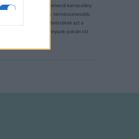
gina itt egy egyszerű, pökhendi kamaszlány
lag bármelyike hitelesebb, természetesebb,
rénye van: még jobban felértékeli azt a
 remények szerint mindannyiunk polcán ott