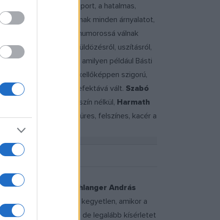
juk nincs, talán a mikroport, a hatalmas,
r jobb alakítást is. Vannak minden árnyalatot,
kisiklanak jelentések és humorossá válnak
 alatt játszódó, zsidóüldözésről, uszításról,
 és humánus alakítások, amilyen például Básti
punk
Dóczy Péter
től. A kellőképpen szigorú,
nül kemény és kiabáló prefektává vált.
Szabó
síti meg minden igazi szín nélkül,
Harmath
zúttal harsány, hamis, üres, felszínes, kacér a
kendős úrrá silányult
Schlanger András
 amikor csábítani kell és kegyetlen, amikor a
ha eljut oda a produkció, de legalább kísérletet