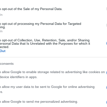
Vannak hamisan deklamáló szereplők, akiknek egy igaz, őszinte hang
o opt-out of the Sale of my Personal Data.
ól is kimenni látszik a tehetség, akiktől egyébként láthattunk má
In
ilag és verbálisan egyaránt félrecsúszott hangsúlyok, amelyektől 
a szabad annak lenniük. Nem sok humorra ad okot a II. világháború
to opt-out of processing my Personal Data for Targeted
ing.
rténet. Fájdalmasan hiányoznak a veretes hangok, a méltóságteljes
In
ében. Itt egy végig ordítva acsargó, gyerekgyűlölő igazgatót ka
o opt-out of Collection, Use, Retention, Sale, and/or Sharing
ű Zsuzsanna
Gubás Gabi
alakításában egy szikár, szürke, lelketle
ersonal Data that Is Unrelated with the Purposes for which it
lected.
érdektelen, a szép Kalmár Pétert ezúttal
Száraz Dénes
személye
Out
kaként abszolút hiteles, szelíd, naív, bátortalan Bánfalvy Ágnes e
consents
o allow Google to enable storage related to advertising like cookies on
evice identifiers in apps.
o allow my user data to be sent to Google for online advertising
upaszív és bölcs Kőnig tanár úr, alias Abigél unalmas, csokornyak
s.
aló alakítást
Németh Kristóf
nyújtja Kuncz Feriként, aki sármos,
to allow Google to send me personalized advertising.
a rémes mikroport révén, és talán kőszínházban hitelesebb is lesz, 