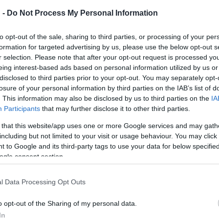
lmvászonra, és a tv-film töretlen sikerét nemcsak a nagyszerű ala
 -
Do Not Process My Personal Information
év, hogy ne látnánk ismétlését a televízióban, mégis megunhatatla
hogy immár producerként színpadra álmodta és meg is valósította az
to opt-out of the sale, sharing to third parties, or processing of your per
jártas
Szikora János
t kérte fel. A szereplőválogatás hosszú idei
formation for targeted advertising by us, please use the below opt-out s
plők maradtak bent? Többen a Bánfalvy-stúdióból kerültek ki, közt
r selection. Please note that after your opt-out request is processed y
eing interest-based ads based on personal information utilized by us or
lt a Városmajori Szabadtéri Színpadon. A régi szereplők közül a p
disclosed to third parties prior to your opt-out. You may separately opt-
losure of your personal information by third parties on the IAB’s list of
. This information may also be disclosed by us to third parties on the
IA
Participants
that may further disclose it to other third parties.
 that this website/app uses one or more Google services and may gath
including but not limited to your visit or usage behaviour. You may click 
 to Google and its third-party tags to use your data for below specifi
eti, az egy gyenge műkedvelő társulat szintjén mozog, egy kisváro
ogle consent section.
élt történet, ezer mini jelenetre felszabdalt csontváz, mellé egy k
l Data Processing Opt Outs
ttelen fehér és fekete, időnként elakadó paravánokkal, amiket azt
 de nincsenek mindig összeköttetésben, így látszanak a háttérmo
o opt-out of the Sharing of my personal data.
 be, máskor viszont üvöltenek, mert hogy üvöltenek beléjük a szere
In