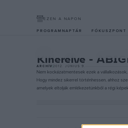
EZEN A NAPON
PROGRAMNAPTÁR
FÓKUSZPON
EGYÉB
Kiherélve - ABI
ARCHÍV
2012. JÚNIUS 9.
Nem kockázatmentesek ezek a vállalkozások, óh
Hogy mindez sikerrel történhessen, ahhoz szer
amelyek eltolják emlékezetünkből a régi képek