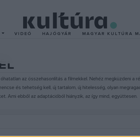
T
VIDEÓ
HAJÓGYÁR
MAGYAR KULTÚRA M
GÉL
atatlan az összehasonlítás a filmekkel. Nehéz megküzdeni a régi
encse és tehetség kell, új tartalom, új hitelesség, olyan megraga
et. Ami ebből az adaptációból hiányzik, az így mind, együttesen.