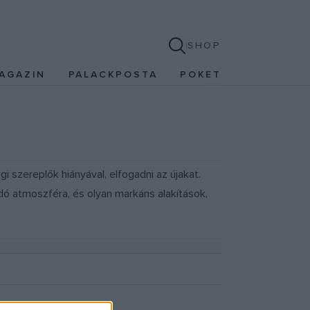
SHOP
AGAZIN
PALACKPOSTA
POKET
 szereplők hiányával, elfogadni az újakat.
dó atmoszféra, és olyan markáns alakítások,