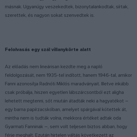
másnak. Ugyanúgy veszekedtek, bizonytalankodtak, sírtak,
szerettek, és nagyon sokat szenvedtek is.
Felolvasás egy szál villanykörte alatt
Az előadás nem lineárisan kezdte meg a napló
feldolgozását, nem 1935-tel indított, hanem 1946-tal, amikor
Fanni azonosítja Radnóti Miklós maradványait. Illetve inkább
csak próbálja, hiszen egyetlen lábszárcsontból ezt aligha
lehetett megtenni, sőt miután átadták neki a hagyatékot –
egy barna papírzacskóban, amelyet spárgával kötettek át,
mintha nem is tudták volna, mekkora értéket adtak oda
Gyarmati Fanninak –, sem volt teljesen biztos abban, hogy
férje meghalt. Ezután hirtelen váltás következett az