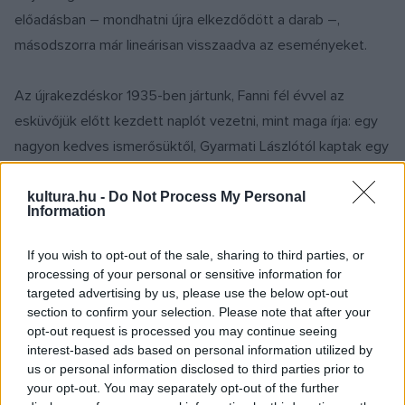
előadásban – mondhatni újra elkezdődött a darab –,
másodszorra már lineárisan visszaadva az eseményeket.
Az újrakezdéskor 1935-ben jártunk, Fanni fél évvel az
esküvőjük előtt kezdett naplót vezetni, mint maga írja: egy
nagyon kedves ismerősüktől, Gyarmati Lászlótól kaptak egy
üres könyvet, amelybe – kezdetben csak saját, belső
használatra – elkezdte lejegyezni a mindennapjaikat. A
kultura.hu -
Do Not Process My Personal
Information
napló tizenegy évet ölel fel, ezt pedig nagyon nehéz
visszaadni egy másfél órás előadásban, pláne, ha még a
If you wish to opt-out of the sale, sharing to third parties, or
kellő hatást is szeretné elérni a rendező és a színésznő. A
processing of your personal or sensitive information for
targeted advertising by us, please use the below opt-out
körülmények adottak voltak a katarzishoz, hiszen a napló
section to confirm your selection. Please note that after your
önmagában megrázó olvasmány, ha pedig ezt egy teljesen
opt-out request is processed you may continue seeing
sötét előadóteremben felolvassák egy szál villanykörte
interest-based ads based on personal information utilized by
us or personal information disclosed to third parties prior to
alatt, egy-két könnycsepp is kicsordul az ember szeméből
your opt-out. You may separately opt-out of the further
még akkor is, ha semmi érzelmet nem látunk az előadó