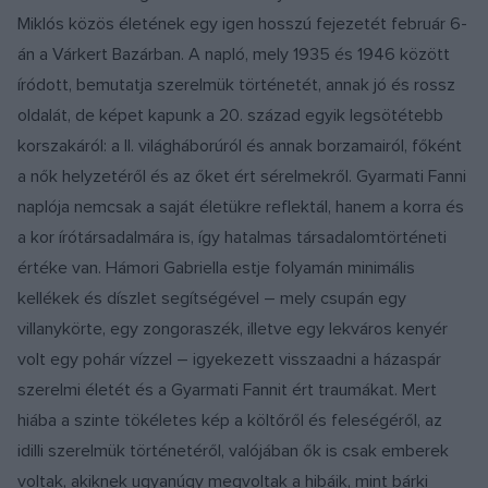
Miklós közös életének egy igen hosszú fejezetét február 6-
án a Várkert Bazárban. A napló, mely 1935 és 1946 között
íródott, bemutatja szerelmük történetét, annak jó és rossz
oldalát, de képet kapunk a 20. század egyik legsötétebb
korszakáról: a II. világháborúról és annak borzamairól, főként
a nők helyzetéről és az őket ért sérelmekről. Gyarmati Fanni
naplója nemcsak a saját életükre reflektál, hanem a korra és
a kor írótársadalmára is, így hatalmas társadalomtörténeti
értéke van. Hámori Gabriella estje folyamán minimális
kellékek és díszlet segítségével – mely csupán egy
villanykörte, egy zongoraszék, illetve egy lekváros kenyér
volt egy pohár vízzel – igyekezett visszaadni a házaspár
szerelmi életét és a Gyarmati Fannit ért traumákat. Mert
hiába a szinte tökéletes kép a költőről és feleségéről, az
idilli szerelmük történetéről, valójában ők is csak emberek
voltak, akiknek ugyanúgy megvoltak a hibáik, mint bárki