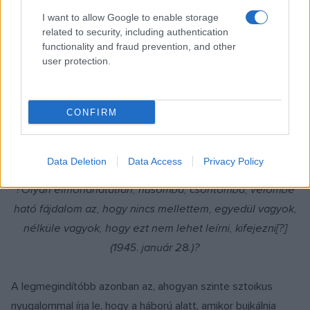
ben a háborúról írt, arról, hogy tudja, milyen borzalmak várnak
I want to allow Google to enable storage
related to security, including authentication
rájuk, tudja, mi fog történi Radnótival, megálmodta azt.
functionality and fraud prevention, and other
Kendőzetlenül beszélt arról is, Mik hogyan flörtölt Beck
user protection.
Judittal, ez mennyire felkavarta őt, és arról is, neki milyen
fellángolásai voltak, kezdetben mennyire bizonytalan volt a
szerelmét illetően, amely később mégis a legmélyebb és a
CONFIRM
legigazabb szerelembe fordult át azzal, hogy
„megasszonyosodott” – ahogy ő fogalmazott.
Data Deletion
Data Access
Privacy Policy
?Olyan elmondhatatlan, húsomba, csontomba, velőmbe
ható fájdalom az, hogy nincs mellettem, egyedül vagyok,
nélküle vagyok, hogy ezt nem lehet leírni, kifejezni[?]
(1945. január 28.)?
A legmegindítóbb azonban az, ahogyan szinte sztoikus
nyugalommal írja le, hogy a háború alatt, amikor bujkálnia