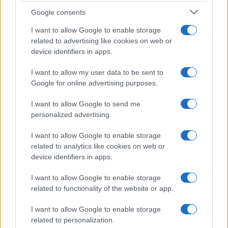
mennyire nem számított semmi más, csak az, hogy ő írjon,
Google consents
és sokat írjon – mert Fanni szerint nem írt eleget –, hogy
I want to allow Google to enable storage
miként fogadják majd Mik írásait, a háború közeledtével
related to advertising like cookies on web or
device identifiers in apps.
pedig mennyire nehezítik meg a publikálást. Mindemellett a
kortás költőkről, írókról is árnyaltabb képet kapunk, többe
I want to allow my user data to be sent to
között József Attila haláláról, és arról, hogy Fanni mit
Google for online advertising purposes.
gondolt az ő költészetéről, mennyire mesterkéltnek
I want to allow Google to send me
gondolta azt. A művészvilágon és a költők életén kívül
personalized advertising.
emberibb történetek is megjelennek a párral kapcsolatban.
I want to allow Google to enable storage
Gyarmati Fanni kendőzetlenül ír vetéléseiről, és közben arról,
related to analytics like cookies on web or
mennyire vágyott egy gyermek után, az után, hogy anya
device identifiers in apps.
legyen, melyért Mik megvetette, hiszen sokszor ők maguk
I want to allow Google to enable storage
sem tudtak mit enni, napról napra éltek. Mi lett volna, ha még
related to functionality of the website or app.
egy gyerekről is gondoskodniuk kellett volna? Felvetődött
I want to allow Google to enable storage
Gyarmati Fanniban az a gondolat is, hogy egy ilyen
related to personalization.
kegyetlen világban talán nem is érdemes szülni. Már 1937-