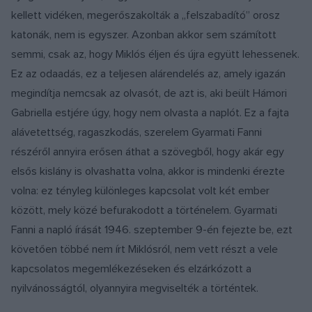
kellett vidéken, megerőszakolták a „felszabadító” orosz
katonák, nem is egyszer. Azonban akkor sem számított
semmi, csak az, hogy Miklós éljen és újra együtt lehessenek.
Ez az odaadás, ez a teljesen alárendelés az, amely igazán
megindítja nemcsak az olvasót, de azt is, aki beült Hámori
Gabriella estjére úgy, hogy nem olvasta a naplót. Ez a fajta
alávetettség, ragaszkodás, szerelem Gyarmati Fanni
részéről annyira erősen áthat a szövegből, hogy akár egy
elsős kislány is olvashatta volna, akkor is mindenki érezte
volna: ez tényleg különleges kapcsolat volt két ember
között, mely közé befurakodott a történelem. Gyarmati
Fanni a napló írását 1946. szeptember 9-én fejezte be, ezt
követően többé nem írt Miklósról, nem vett részt a vele
kapcsolatos megemlékezéseken és elzárkózott a
nyilvánosságtól, olyannyira megviselték a történtek.