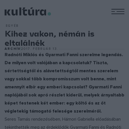
M
EGYÉB
Kihez vakon, némán is
eltalálnék
ARCHÍV
2017. FEBRUÁR 13.
Radnóti Miklós és Gyarmati Fanni szerelme legendás.
De milyen volt valójában a kapcsolatuk? Tiszta,
sértettségtől és alávetettségtől mentes szerelem
vagy sokkal több kompromisszum volt benne, mint
amennyit elbír egy emberi kapcsolat? Gyarmati Fanni
naplójából sok apró részlet kiderül, melyek árnyaltabb
képet festenek két ember: egy költő és az őt
végletekig támogató felesége szerelméről.
Seres Tamás rendezésében, Hámori Gabriella előadásában
tekinthették meg az érdeklődők Gyarmati Fanni és Radnóti