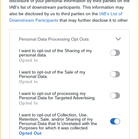
disclosure of your personal information by third parties on the
arcán. Hámori Gabriella estjében voltak érzelmek, kitörések,
IAB’s list of downstream participants. This information may
also be disclosed by us to third parties on the
IAB’s List of
de minden szinte egy hangszínen történt (néhol botlott a
Downstream Participants
that may further disclose it to other
szöveg is), ezáltal pedig kissé szétesettnek tűnt az egész
third parties.
előadás. Ez csalódásra adhatna okot, ha a közönség Hámori
Please note that this website/app uses one or more Google
Personal Data Processing Opt Outs
Gabriella miatt ment volna el a rendezvényre, de az igazság
services and may gather and store information including but
az, hogy sokkal inkább érdekelt mindenkit Gyarmati Fanni
not limited to your visit or usage behaviour. You may click to
I want to opt-out of the Sharing of my
personal data.
grant or deny consent to Google and its third-party tags to
személye, aki mintha maga is ott lett volna a nézők között,
Opted In
use your data for below specified purposes in below Google
és hallgatta volna, hogy Mikkel milyen boldogok is voltak
consent section.
I want to opt-out of the Sale of my
egykoron.
Personal Data.
Opted In
A napló
I want to opt-out of processing my
Personal Data for Targeted Advertising.
Opted In
Nagyon erőteljes írásról van szó. Nemcsak hihetetlenül
I want to opt-out of Collection, Use,
őszinte, de pontosan, néhol már-már túl tárgyilagosan írja le
Retention, Sale, and/or Sharing of my
Personal Data that Is Unrelated with the
a történteket Gyarmati Fanni. Azt, hogy mennyire alávetette
Purposes for which it was collected.
Opted Out
magát Miknek – így becézte Radnótit naplójában –,