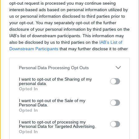
opt-out request is processed you may continue seeing
követni, de továbbgondolva látni engedi a közelmúltat vagy
interest-based ads based on personal information utilized by
akár a jövőt” – idézi a közlemény Kalotás Zsolt, a zsűri
us or personal information disclosed to third parties prior to
your opt-out. You may separately opt-out of the further
elnöke szavait.
disclosure of your personal information by third parties on the
IAB’s list of downstream participants. This information may
Fáth Péter, a naturArt elnöke kiemelte: a harmadik fordulóba
also be disclosed by us to third parties on the
IAB’s List of
Downstream Participants
that may further disclose it to other
bejutott mintegy négyszáz kép mindegyike megérdemelte
third parties.
volna, hogy falra kerüljön, s ez a magas színvonal
Please note that this website/app uses one or more Google
eredményezte, hogy idén a korábbinál több, összesen 131
Personal Data Processing Opt Outs
services and may gather and store information including but
pályamű kerül falra, illetve az albumba.
not limited to your visit or usage behaviour. You may click to
I want to opt-out of the Sharing of my
personal data.
grant or deny consent to Google and its third-party tags to
Opted In
use your data for below specified purposes in below Google
consent section.
I want to opt-out of the Sale of my
Personal Data.
Opted In
AZ ÉV TERMÉSZETFOTÓSA
DARÓCZI CSABA
FOTÓ
GAZSI MÁTÉ
I want to opt-out of processing my
Personal Data for Targeted Advertising.
HÍREK
LŐRINCZ FERENC
MAGYAR TERMÉSZETTUDOMÁNYI MÚZEUM
Opted In