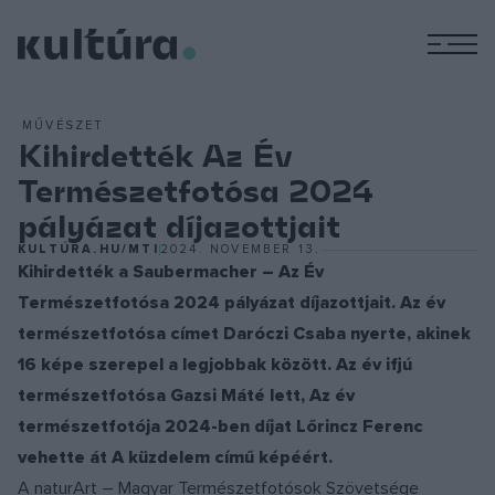
M
MŰVÉSZET
Kihirdették Az Év
Természetfotósa 2024
pályázat díjazottjait
KULTÚRA.HU/MTI
2024. NOVEMBER 13.
Kihirdették a Saubermacher – Az Év
Természetfotósa 2024 pályázat díjazottjait. Az év
természetfotósa címet Daróczi Csaba nyerte, akinek
16 képe szerepel a legjobbak között. Az év ifjú
természetfotósa Gazsi Máté lett, Az év
természetfotója 2024-ben díjat Lőrincz Ferenc
vehette át A küzdelem című képéért.
A naturArt – Magyar Természetfotósok Szövetsége