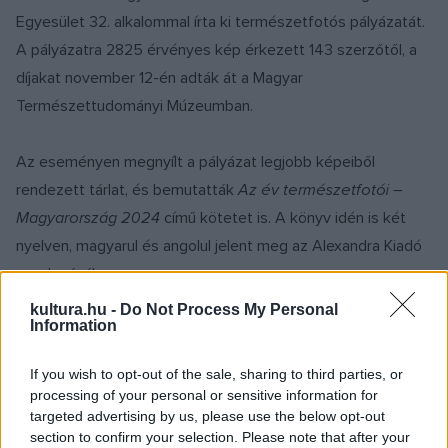
Egyesület 32. alkalommal írta ki természetfotós pályázatát.
A pályázatra 2825 érvényes kép érkezett 143 szerzőtől, a
díjakat november 12-én adták át a Magyar
Természettudományi Múzeumban.
Az eseményen megnyílt a pályázat legjobb képeiből
rendezett tárlat, és bemutatták
Az év természetfotói –
Magyarország 2024
című kötetet is. A könyv idén is két
nyelven, magyarul és angolul jelent meg az Alexandra Kiadó
gondozásában.
kultura.hu -
Do Not Process My Personal
Information
„Az igazán kiváló természetfotó mindig üzenet is, amely sok
mindenről tájékoztathat bennünket. Olyan ablak, amely
If you wish to opt-out of the sale, sharing to third parties, or
betekintést nyújt a természet titkaiba, felfedi a látvány
processing of your personal or sensitive information for
mögötti lényeget, rögzíti azokat a pillanatokat, amelyek
targeted advertising by us, please use the below opt-out
section to confirm your selection. Please note that after your
olyan gyorsan játszódnak le, hogy a szemünk képtelen