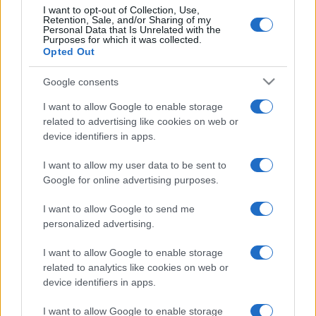
NATURART – MAGYAR TERMÉSZETFOTÓSOK SZÖVETSÉGE
I want to opt-out of Collection, Use,
Retention, Sale, and/or Sharing of my
Personal Data that Is Unrelated with the
Purposes for which it was collected.
MEGOSZTÁS
Opted Out
Google consents
I want to allow Google to enable storage
related to advertising like cookies on web or
EZ IS ÉRDEKELHETI
device identifiers in apps.
I want to allow my user data to be sent to
KÉPZŐ
Google for online advertising purposes.
Idén is Daróczi Csaba kapta a magyar
természetfotó nagydíjat
I want to allow Google to send me
personalized advertising.
Idén újra Daróczi Csaba kapta a legjobb magyar
természetfotósnak járó Arany Daru szobrot, amelyet
I want to allow Google to enable storage
related to analytics like cookies on web or
harmadik alkalommal vehetett át a fotóművész.
device identifiers in apps.
I want to allow Google to enable storage