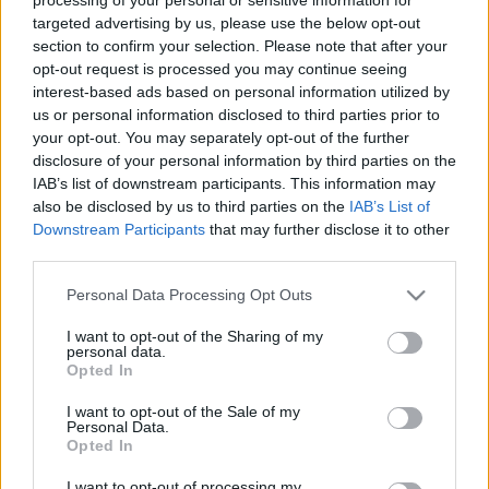
targeted advertising by us, please use the below opt-out
section to confirm your selection. Please note that after your
A beérkezett tizenhat alkotást rangos zsűri bírálta el.
opt-out request is processed you may continue seeing
Karinthy Frigyes unokája és jogutódja, Karinthy Márton, a
interest-based ads based on personal information utilized by
TÚK- Tanár Úr kérem című film rendezője, Mátyássy Áron és
us or personal information disclosed to third parties prior to
your opt-out. You may separately opt-out of the further
a Daazo.com egyik alapítója, Deák Dániel értékelte a
disclosure of your personal information by third parties on the
beérkezett alkotásokat.
IAB’s list of downstream participants. This information may
also be disclosed by us to third parties on the
IAB’s List of
Downstream Participants
that may further disclose it to other
A pályázatot a Margó Városi Irodalmi Fesztivál keretében a
third parties.
Petőfi Irodalmi Múzeumban megrendezett díjátadó zárta
Please note that this website/app uses one or more Google
Personal Data Processing Opt Outs
2013. június 8-án, szombaton 15 órakor. Levetítették a
services and may gather and store information including but
pályázatra érkezett filmeket, majd átadták a díjakat, végül
not limited to your visit or usage behaviour. You may click to
I want to opt-out of the Sharing of my
personal data.
Karinthy Frigyes unokája és a zsűri elnöke, Karinthy Márton
grant or deny consent to Google and its third-party tags to
Opted In
use your data for below specified purposes in below Google
konferálta fel a Számadás tálentomról című Karinthy
consent section.
I want to opt-out of the Sale of my
életműkiállítást a Petőfi Irodalmi Múzeumban. A
Personal Data.
Opted In
nyereményeket a Shopline ajánlotta fel, a PIM minden
díjazottnak könyvcsomagot és éves belépőt ajándékozott.
I want to opt-out of processing my