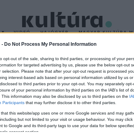
T
VIDEÓ
HAJÓGYÁR
MAGYAR KULTÚRA M
 -
Do Not Process My Personal Information
odik spanyol köztársas
to opt-out of the sale, sharing to third parties, or processing of your per
formation for targeted advertising by us, please use the below opt-out s
r selection. Please note that after your opt-out request is processed y
április 12-i községtanácsi választásokon aratott győzelme után áp
eing interest-based ads based on personal information utilized by us or
lt az országból, polgári demokratikus forradalom bontakozott ki.
disclosed to third parties prior to your opt-out. You may separately opt-
losure of your personal information by third parties on the IAB’s list of
bukott, visszaállították a monarchiát, de a trónt nem töltötték
. This information may also be disclosed by us to third parties on the
IA
Participants
that may further disclose it to other third parties.
 that this website/app uses one or more Google services and may gath
including but not limited to your visit or usage behaviour. You may click 
 to Google and its third-party tags to use your data for below specifi
ogle consent section.