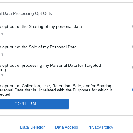
l Data Processing Opt Outs
o opt-out of the Sharing of my personal data.
In
o opt-out of the Sale of my Personal Data.
In
to opt-out of processing my Personal Data for Targeted
ing.
In
o opt-out of Collection, Use, Retention, Sale, and/or Sharing
ersonal Data that Is Unrelated with the Purposes for which it
lected.
Out
CONFIRM
NÉPI
consents
o allow Google to enable storage related to advertising like cookies on
Data Deletion
Data Access
Privacy Policy
evice identifiers in apps.