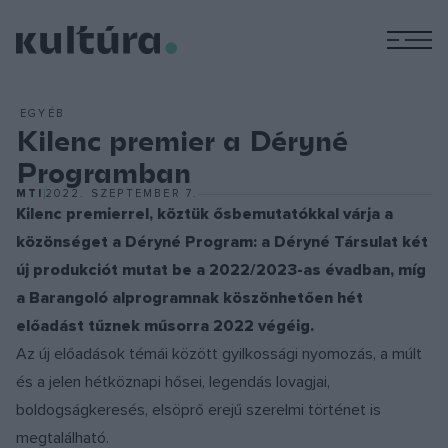
M
EGYÉB
Kilenc premier a Déryné
Programban
MTI
2022. SZEPTEMBER 7.
Kilenc premierrel, köztük ősbemutatókkal várja a
közönséget a Déryné Program: a Déryné Társulat két
új produkciót mutat be a 2022/2023-as évadban, míg
a Barangoló alprogramnak köszönhetően hét
előadást tűznek műsorra 2022 végéig.
Az új előadások témái között gyilkossági nyomozás, a múlt
és a jelen hétköznapi hősei, legendás lovagjai,
boldogságkeresés, elsöprő erejű szerelmi történet is
megtalálható.