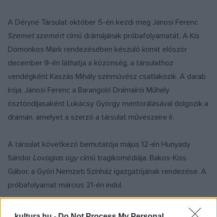
A Déryné Társulat október 5-én kezdi meg Jánosi Ferenc
Szemet szemért
című drámájának próbafolyamatát. A Kis
Domonkos Márk rendezésében készülő krimit először
december 9-én láthatja a közönség, a társulathoz
vendégként Kaszás Mihály színművész csatlakozik. A darab
írója, Jánosi Ferenc a Barangoló Drámaírói Műhely
ösztöndíjasaként Lukácsy György mentorálásával dolgozik a
drámán, amelyet a szerző a társulat művészeire ír.
A társulat következő bemutatója május 12-én Hunyady
Sándor
Lovagias ügy
című tragikomédiája, Bakos-Kiss
Gábor, a Győri Nemzeti Színház igazgatójának rendezése. A
próbafolyamat március 21-én indul.
A Barangoló alprogram a fiatal alkotóművészeknek, a
kultura.hu -
Do Not Process My Personal