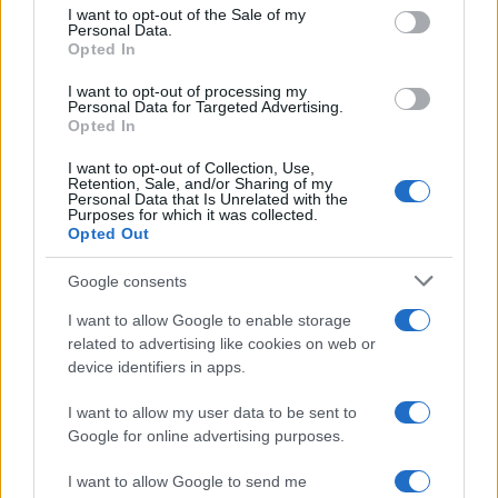
consent section.
I want to opt-out of the Sale of my
cigányság dal- és balladakincséből, babonáiból, meséiből. A
Personal Data.
zenés bábjáték premierje október 15-én lesz az Ékszer
Opted In
Balett előadásában.
I want to opt-out of processing my
Personal Data for Targeted Advertising.
Opted In
Háy János
Házasságon innen és túl
című művének
I want to opt-out of Collection, Use,
bemutatója október 20-án lesz az Epika Társulat
Retention, Sale, and/or Sharing of my
Personal Data that Is Unrelated with the
előadásában. A következő premier november 18-án az
Purposes for which it was collected.
Opted Out
Astrum Színház előadása,
A Rózsa titkai
címmel, amely
A kis
herceg
írójának, Antoine de Saint-Exupérynek és
Google consents
feleségének történetét meséli el.
I want to allow Google to enable storage
related to advertising like cookies on web or
Petőfi Sándor
János vitéz
című művét is műsorra tűzik a
device identifiers in apps.
vándorszínészi létet bemutatva. Fekete Dávid egy mono-
I want to allow my user data to be sent to
báb utcaszínházi produkció keretében kelti életre János
Google for online advertising purposes.
vitéz alakját. Előadásában bunraku japán bábok, marionettek,
I want to allow Google to send me
maszkos, kesztyűs és óriásbábok segítségével eleveníti fel