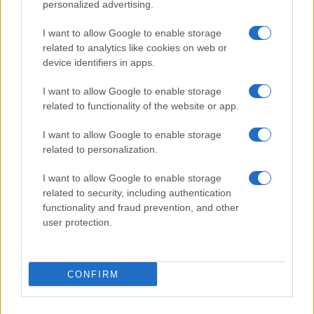
personalized advertising.
a történetet, Rozs Tamás csellista közreműködésével.
I want to allow Google to enable storage
related to analytics like cookies on web or
Kacsóh Pongrác műve nyomán,
János vitéz
keresztmetszet
device identifiers in apps.
címmel zenés előadás is készül Petőfi klasszikusából a
Coopera előadásában. A produkcióval Petőfi Sándor
I want to allow Google to enable storage
related to functionality of the website or app.
születésének 200. és Kacsóh Pongrác születésének 150.
évfordulójáról is megemlékeznek.
I want to allow Google to enable storage
related to personalization.
Horváth István és Puskás Dániel
Szent László, a legendák
I want to allow Google to enable storage
királya
című művét is bemutatják. A történelmi zenés játék
related to security, including authentication
középpontjában testvérével, I. Géza királlyal és
functionality and fraud prevention, and other
user protection.
unokatestvérükkel, Salamonnal való kapcsolatuk áll.
A Barangoló alprogram mellett folytatódik az Országjárás és
CONFIRM
a Vándorszínház alprogram is, amelyek célja 400 településre
eljutni, köztük olyan községekbe, falvakba és városokba,