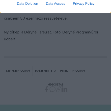
Data Deletion
Data Access
Privacy Policy
amelyek korábban nem vettek részt a programban. Az
előző évadban 742 előadás valósult meg 367 településen,
csaknem 80 ezer néző részvételével.
Nyitókép: a Déryné Társulat. Fotó: Déryné Program/Érdi
Róbert
DÉRYNÉ PROGRAM
ÉVADISMERTETŐ
HÍREK
PROGRAM
MEGOSZTÁS