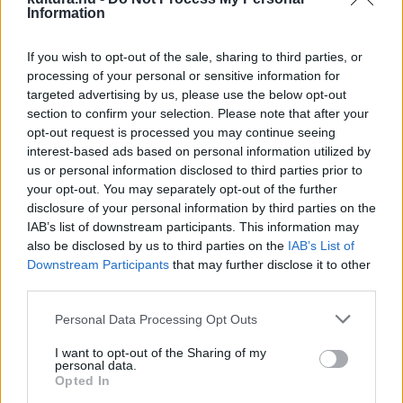
Information
pályakezdő társulatoknak és színművészeknek kínál
lehetőséget arra, hogy egy mentori programban önálló
If you wish to opt-out of the sale, sharing to third parties, or
produkciót hozhassanak létre. Az idén látható hét új előadás
processing of your personal or sensitive information for
között monodráma, bábjáték, tragikomédia, zenés színházi
targeted advertising by us, please use the below opt-out
section to confirm your selection. Please note that after your
előadás és utcaszínházi produkció is található.
opt-out request is processed you may continue seeing
interest-based ads based on personal information utilized by
A premierek között van Hodászi Ádám
Párker Péter, a vagy
us or personal information disclosed to third parties prior to
your opt-out. You may separately opt-out of the further
a legvidámabb redpill kontent
című monodrámája, amelyet
disclosure of your personal information by third parties on the
október 1-én mutat be a Tér12 Kulturális Egyesület. A darab
IAB’s list of downstream participants. This information may
egy internettel szennyezett világot próbál sok nevetéssel
also be disclosed by us to third parties on the
IAB’s List of
Downstream Participants
that may further disclose it to other
és közös játékkal érthetőbb, élhetőbb helyé tenni.
third parties.
Please note that this website/app uses one or more Google
Kele Fodor Ákos
A Kóróhegedű
című mesejátékát
Personal Data Processing Opt Outs
services and may gather and store information including but
felnőtteknek és gyerekeknek is ajánlják. Mint írják, a szerző
not limited to your visit or usage behaviour. You may click to
I want to opt-out of the Sharing of my
personal data.
ezernél is több néphiedelmi motívumot és néprajzi adatot
grant or deny consent to Google and its third-party tags to
Opted In
use your data for below specified purposes in below Google
gyűjtött össze a 19–20. századi Kárpát-medencei