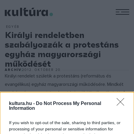
M
EGYÉB
Királyi rendeletben
szabályozzák a protestáns
egyház magyarországi
működését
ARCHÍV
2012. OKTÓBER 20.
Királyi rendelet születik a protestáns (református és
evangélikus) egyház magyarországi működésére. Mindkét
egyház négy szuperintendenst (püspököt) választhatott. A
rendelet meghatározta az egyházterületi beosztást is. Ezek
kultura.hu -
Do Not Process My Personal
Information
a beosztások a magyarországi evangélikusság, illetve
reformátusság területi megoszlásához igazodtak.
If you wish to opt-out of the sale, sharing to third parties, or
Evangélikus kerületek: dunáninneni, dunántúli, tiszai
processing of your personal or sensitive information for