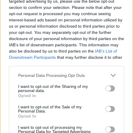
(idetartozott Szepes, Sáros, Gömör is), és bányai kerület
targeted advertising by us, please use the below opt-out
section to confirm your selection. Please note that after your
(idetartoztak az Alföldre vándorolt szlovák evangélikusok).
opt-out request is processed you may continue seeing
Református kerületek: dunáninneni, dunántúli, tiszántúli és
interest-based ads based on personal information utilized by
tiszáninneni kerületek. Az evangélikus egyház 1735-ben, a
us or personal information disclosed to third parties prior to
your opt-out. You may separately opt-out of the further
református 1743-ban elhatározta, hogy minden
disclosure of your personal information by third parties on the
szuperintendens mellé egy világi főfelügyelőt, illetve
IAB’s list of downstream participants. This information may
főgondnokot választ. Az evangélikus egyház
also be disclosed by us to third parties on the
IAB’s List of
Downstream Participants
that may further disclose it to other
elmagyarosodása, a németországi befolyás csökkenése
third parties.
rohamosan haladt előre. 1763-tól papjelöltjeik nem
Please note that this website/app uses one or more Google
mehettek külföldi egyetemekre. 1774-ben a négy kerület
Personal Data Processing Opt Outs
services and may gather and store information including but
egyetemes világi főfelügyelőt választott. A református
not limited to your visit or usage behaviour. You may click to
I want to opt-out of the Sharing of my
personal data.
egyházban is fokozódott a világiak (választott gondnokok
grant or deny consent to Google and its third-party tags to
Opted In
use your data for below specified purposes in below Google
és patrónusok) beleszólása az egyházi ügyekbe. Ez hosszú
consent section.
I want to opt-out of the Sale of my
ideig ellentéteket szült a lelkészi, illetve a püspöki kar,
Personal Data.
Opted In
valamint a világi vezetők között.
I want to opt-out of processing my
Personal Data for Targeted Advertising.