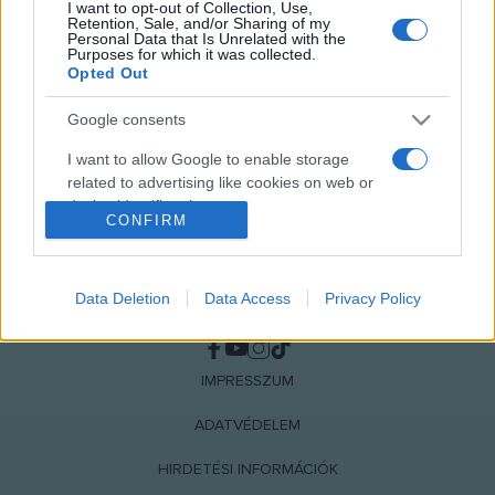
I want to opt-out of Collection, Use,
MEGOSZTÁS
Retention, Sale, and/or Sharing of my
Personal Data that Is Unrelated with the
Purposes for which it was collected.
Opted Out
Google consents
I want to allow Google to enable storage
related to advertising like cookies on web or
device identifiers in apps.
CONFIRM
I want to allow my user data to be sent to
Google for online advertising purposes.
Data Deletion
Data Access
Privacy Policy
NÉPI
I want to allow Google to send me
personalized advertising.
IMPRESSZUM
I want to allow Google to enable storage
related to analytics like cookies on web or
ADATVÉDELEM
device identifiers in apps.
HIRDETÉSI INFORMÁCIÓK
I want to allow Google to enable storage