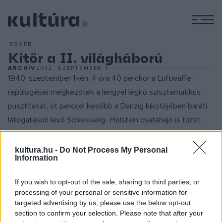
M
EGYÉB
Kitör a II. világháború
ARCHÍV
2012. SZEPTEMBER 1.
1940. szeptember 1-jén, 4 óra 40 perckor a Luftwaffe
repülőgépei megkezdték a lengyel légirő szisztematikus
pusztítását, öt perccel később a Danzig kikötőjében baráti
látogatáson levő Schlesswig- Holstein csatahajó is tüzet
nyitott a danzigi öbölben levő ? ? ? ? ? ? ? ? ? ? ? ? ? ? ? ? ?
? ? ? ? ? ? ? ? ? ? ? ? ? ? ? ? ? ? ? ? ? ? ? ? ? ? ? ? ? ? ? ? ? ? ?
kultura.hu -
Do Not Process My Personal
Information
? ? ? ? ? ? ? ? ? ? ? ? ? ? ? ? ? ? ? ? ? ? ? ? ? ? ? ? ? ? ? ? ? ? ?
? ? ? ? ? ? ? ? ? ? ? ? ? ? ? ? ? ? ? ? ? ? ? ? ? ? ? ? ? ? ? ? ? ? ?
If you wish to opt-out of the sale, sharing to third parties, or
? ? ? ? ? ? ? ? ? ? ? ? ? ? ? ? ? ? ? ? ? ? ? ? ? ? ? ? ? ? ? ? ? ? ?
processing of your personal or sensitive information for
? ? ? ? ? ? ? ? ? ? ? ? ? ? ? ? ? ? ? ? ? ? ? ? ? ? ? ? ? ? ? ? ? ? ?
targeted advertising by us, please use the below opt-out
section to confirm your selection. Please note that after your
? ? ? ? ? ? ? ? ? ? ? ? ? ? ? ? ? ? ? ? ? ? ? ? ? ? ? ? ? ? ? ? ? ? ?