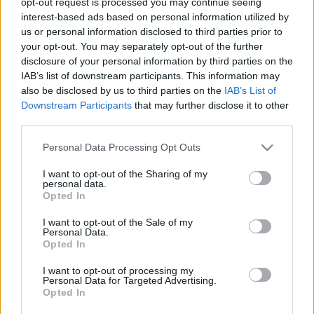
opt-out request is processed you may continue seeing
? ? ? ? ? ? ? ? ? ? ? ? ? ? ? ? ? ? ? ? ? ? ? ? ? ? ? ? ? ? ? ? ? ? ?
interest-based ads based on personal information utilized by
? ? ? ? ? ? ? ? ? ? ? ? ? ? ? ? ? ? ? ? ? ? ? ? ? ? ? ? ? ? ? ? ? ? ?
us or personal information disclosed to third parties prior to
your opt-out. You may separately opt-out of the further
? ? ? ? ? ? ? ? ? ? ? ? ? ? ? ? ? ? ? ? ? ? ? ? ? ? ? ? ? ? ? ? ? ? ?
disclosure of your personal information by third parties on the
? ? ? ? ? ? ? ? ? ? ? ? ? ? ? ? ? ? ? ? ? ? ? ? ? ? ? ? ? ? ? ? ? ? ?
IAB’s list of downstream participants. This information may
? ? ? ? ? ? ? ? ? ? ? ? ? ? ? ? ? ? ? ? ? ? ? ? ? ? ? ? ? ? ? ? ? ? ?
also be disclosed by us to third parties on the
IAB’s List of
Downstream Participants
that may further disclose it to other
? ? ? ? ? ? ? ? ? ? ? ? ? ? ? ? ? ? ? ? ? ? ? ? ? ? ? ? ? ? ? ? ? ? ?
third parties.
? ? ? ? ? ? ? ? ? ? ? ? ? ? ? ? ? ? ? ? ? ? ? ? ? ? ? ? ? ? ? ? ? ? ?
Please note that this website/app uses one or more Google
Personal Data Processing Opt Outs
? ? ? ? ? ? ? ? ? ? ? ? ? ? ? ? ? ? ? ? ? ? ? ? ? ? ? ? ? ? ? ? ? ? ?
services and may gather and store information including but
? ? ? ? ? ? ? ? ? ? ? ? ? ? ? ? ? ? ? ? ? ? ? ? ? ? ? ? ? ? ? ? ? ? ?
not limited to your visit or usage behaviour. You may click to
I want to opt-out of the Sharing of my
personal data.
? ? ? ? ? ? ? ? ? ? ? ? ? ? ? ? ? ? ? ? ? ? ? ? ? ? ? ? ? ? ? ? ? ? ?
grant or deny consent to Google and its third-party tags to
Opted In
use your data for below specified purposes in below Google
consent section.
I want to opt-out of the Sale of my
Personal Data.
Opted In
I want to opt-out of processing my
HÍREK
Personal Data for Targeted Advertising.
Opted In