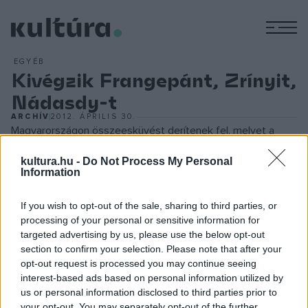
M
EGYÉB
Kivégzik Frangepánt, Zrínyit,
Nádasdy-t
ARCHÍV
2012. ÁPRILIS 30.
Magyarországon összeesküvést derítenek fel, melyet a
főnemesek szerveznek, hogy francia és török segítséggel
kultura.hu -
Do Not Process My Personal
vessenek véget a Habsburgok elnyomó uralmának. Az
Information
összeesküvés vezetőit, Frangepán Ferencet, Zrínyi Pétert,
If you wish to opt-out of the sale, sharing to third parties, or
Nádasdy Ferencet és néhány társukat kivégzik. Az
processing of your personal or sensitive information for
összeesküvés felderítését megtorlás követi
targeted advertising by us, please use the below opt-out
Magyarországon. A rendi kormányzatot német igazgatással
section to confirm your selection. Please note that after your
opt-out request is processed you may continue seeing
váltják fel. A protestánsok elveszítik jogukat, hogy
interest-based ads based on personal information utilized by
szabadon gyakorolják vallásukat. Az összeesküvés 1667-
us or personal information disclosed to third parties prior to
ben bontakozott ki, célja a magyar nemzeti szabadságjogok
your opt-out. You may separately opt-out of the further