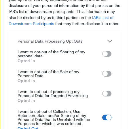
disclosure of your personal information by third parties on the
helyreállítása és megtartása volt. I. Lipót császárt ? aki
IAB’s list of downstream participants. This information may
Magyarország királya is ? arra igyekeztek kényszeríteni,
also be disclosed by us to third parties on the
IAB’s List of
hogy teljesítse a magyar nemesség követeléseit.
Downstream Participants
that may further disclose it to other
third parties.
Please note that this website/app uses one or more Google
Personal Data Processing Opt Outs
services and may gather and store information including but
not limited to your visit or usage behaviour. You may click to
I want to opt-out of the Sharing of my
personal data.
grant or deny consent to Google and its third-party tags to
HÍREK
Opted In
use your data for below specified purposes in below Google
consent section.
I want to opt-out of the Sale of my
MEGOSZTÁS
Personal Data.
Opted In
I want to opt-out of processing my
Personal Data for Targeted Advertising.
Opted In
I want to opt-out of Collection, Use,
Retention, Sale, and/or Sharing of my
Personal Data that Is Unrelated with the
Purposes for which it was collected.
Opted Out