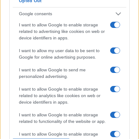
Opted Out
én pedig Graciela Araya (Chile) és a Kolozsvári Magyar Opera
Zenekara ad hangversenyt.
Google consents
I want to allow Google to enable storage
A koncertek egyik helyszíne hagyományosan a nyírbátori
related to advertising like cookies on web or
device identifiers in apps.
református templom, amely Magyarország egyik legszebb
gótikus temploma. Az 1488 és 1511 között épült egyhajós,
I want to allow my user data to be sent to
Google for online advertising purposes.
monumentális épületet Báthory István erdélyi vajda a
Báthoryak mauzóleumának szánta. A csipkefinom
I want to allow Google to send me
hálóboltozat, a reneszánsz faragványok, a fejedelmi sírok, a
personalized advertising.
késő reneszánsz fa harangtorony együttesen páratlan
I want to allow Google to enable storage
atmoszférát teremt. A kurzusokon résztvevő hallgatók
related to analytics like cookies on web or
hangversenyeit a Római katolikus templomban, valamint a
device identifiers in apps.
környékbeli települések templomaiban hallgathatják meg az
I want to allow Google to enable storage
érdeklődők.
related to functionality of the website or app.
I want to allow Google to enable storage
Mint minden évben, idén is kapcsolódik kiállítás a zenei