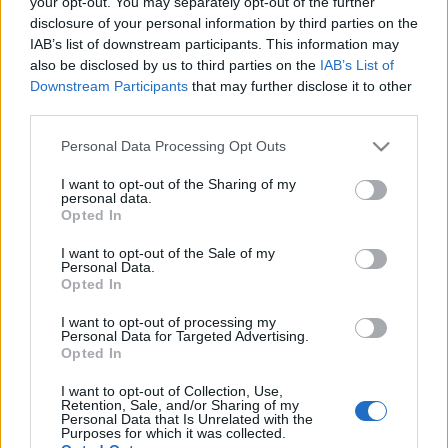
your opt-out. You may separately opt-out of the further
születésének 125. évfordulójára emlékeznek. Kevesen
disclosure of your personal information by third parties on the
IAB’s list of downstream participants. This information may
tudják, hogy augusztus 20-a nemcsak Magyarországnak, de
also be disclosed by us to third parties on the
IAB’s List of
Észtországnak is nemzeti ünnepe, ezért a fesztivál és az
Downstream Participants
that may further disclose it to other
észt vendégzenekar a 110 éve született Heino Eller (1887-
third parties.
1970) művével köszönti az ünnepet és az észt-magyar
Please note that this website/app uses one or more Google
Personal Data Processing Opt Outs
barátságot.
services and may gather and store information including but
not limited to your visit or usage behaviour. You may click to
I want to opt-out of the Sharing of my
personal data.
grant or deny consent to Google and its third-party tags to
Augusztus 21
-én a Strasbourgból érkező Ensemble
Opted In
use your data for below specified purposes in below Google
Trecanum Énekegyüttes válogat gregorián dallamokból.
consent section.
I want to opt-out of the Sale of my
Personal Data.
Augusztus 22
-én az AllegrA Vonósnégyes kápráztatja el a
Opted In
közönséget és ugyanezen a napon a Katolikus templomban
I want to opt-out of processing my
egy különleges, a Szent Erzslébet emlékév alkalmából
Personal Data for Targeted Advertising.
létrejött produkciót, a Harmonia terrenát láthatják az
Opted In
érdeklődők.
Augusztus 23
-án a kolozsvári Brassai
I want to opt-out of Collection, Use,
Retention, Sale, and/or Sharing of my
Kamarazenekar lép fel,
23
-én és
24
-én pedig a Marquise
Personal Data that Is Unrelated with the
Purposes for which it was collected.
Barokk kosztümös kamaraegyüttes koncertje hallható,
25
-