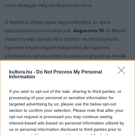
során elhangzik még két Beethoven-mű is.
A Nyírbátori Zenei napok hagyományához az opera
népszerűsítése is hozzátartozik.
Augusztus 19
-én Mozart
Varázsfuvolája csendül fel a Színház- és Filmművészeti
Egyetem frissen végzett hallgatóiból álló együttes
előadásában, néhány kitűnő muzsikus segítségével, Novák
Eszter és Ascher Tamás rendezésében.
Augusztus 24
-én
kultura.hu -
Do Not Process My Personal
az Operaházy borlovagok adnak hangversenyt. A játékos
Information
név két énekest és egy gitárművészt takar, akik
szellemesen szerkesztett műsoraikkal sok örömet
If you wish to opt-out of the sale, sharing to third parties, or
processing of your personal or sensitive information for
szereznek közönségüknek. Ezúttal ezer év jellegzetes
targeted advertising by us, please use the below opt-out
magyar dallamait fűzték fel egy történeti-zenetörténeti
section to confirm your selection. Please note that after your
szálra.
opt-out request is processed you may continue seeing
interest-based ads based on personal information utilized by
us or personal information disclosed to third parties prior to
Az
augusztus 20
-i ünnepi koncerttel Kodály Zoltán