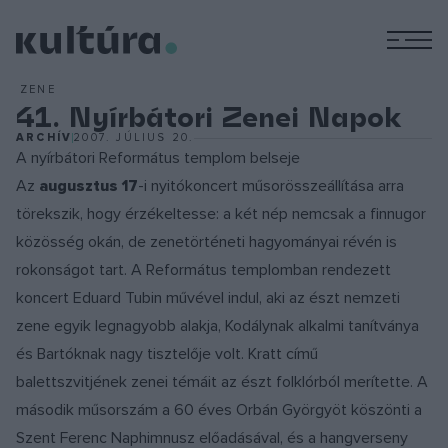
M
ZENE
41. Nyírbátori Zenei Napok
ARCHÍV
2007. JÚLIUS 20.
A nyírbátori Református templom belseje
Az
augusztus 17
-i nyitókoncert műsorösszeállítása arra
törekszik, hogy érzékeltesse: a két nép nemcsak a finnugor
közösség okán, de zenetörténeti hagyományai révén is
rokonságot tart. A Református templomban rendezett
koncert Eduard Tubin művével indul, aki az észt nemzeti
zene egyik legnagyobb alakja, Kodálynak alkalmi tanítványa
és Bartóknak nagy tisztelője volt. Kratt című
balettszvitjének zenei témáit az észt folklórból merítette. A
második műsorszám a 60 éves Orbán Györgyöt köszönti a
Szent Ferenc Naphimnusz előadásával, és a hangverseny