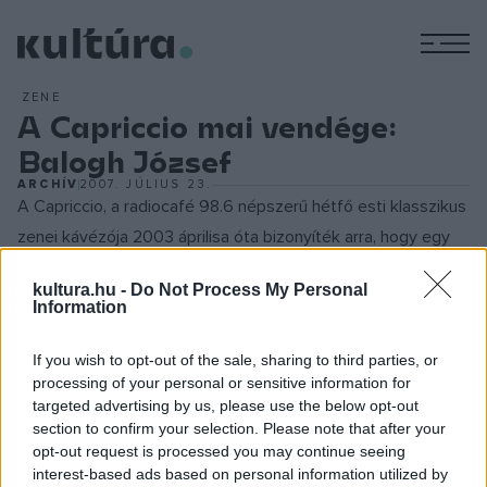
M
ZENE
A Capriccio mai vendége:
Balogh József
ARCHÍV
2007. JÚLIUS 23.
A Capriccio, a radiocafé 98.6 népszerű hétfő esti klasszikus
zenei kávézója 2003 áprilisa óta bizonyíték arra, hogy egy
kereskedelmi rádióban is van helye egy könnyed hangulatú,
kultura.hu -
Do Not Process My Personal
mégis színvonalas komolyzenei műsornak. A műsor alapítói-
Information
szerkesztői - a 2003 őszén elhunyt Feyér Zoltán, valamint
Nagy Bálint és Zsoldos Dávid - bíztak és bíznak abban, hogy
If you wish to opt-out of the sale, sharing to third parties, or
processing of your personal or sensitive information for
a sok-sok kitűnő zenével fűszerezett, könnyed hangú
targeted advertising by us, please use the below opt-out
beszélgetések azokban az alapvetően könnyűzenei
section to confirm your selection. Please note that after your
orientáltságú hallgatókban is felkeltik a klasszikus zene iránti
opt-out request is processed you may continue seeing
interest-based ads based on personal information utilized by
érdeklődést, akik eddig csak elvétve - vagy elvétve sem -