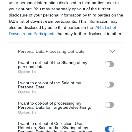
us or personal information disclosed to third parties prior to
hallgattak Bachot, Mozartot vagy Chopint. A műsor
your opt-out. You may separately opt-out of the further
internetes médiapartnere a Fidelio.hu.
disclosure of your personal information by third parties on the
IAB’s list of downstream participants. This information may
also be disclosed by us to third parties on the
IAB’s List of
A 98,6 MHz-en fogható radiocafé 98.6 este kilenc órakor
Downstream Participants
that may further disclose it to other
kezdődő klasszikus zenei kávézójában a műsorvezetők
third parties.
minden alkalommal más-más - nem feltétlenül muzsikus -
Please note that this website/app uses one or more Google
Personal Data Processing Opt Outs
vendéggel beszélgetnek a klasszikus zenéről. Az adás
services and may gather and store information including but
not limited to your visit or usage behaviour. You may click to
I want to opt-out of the Sharing of my
idején hívható telefonszám (1) 312-3000, az SMS-eket a (20)
personal data.
grant or deny consent to Google and its third-party tags to
Opted In
9-986-986-os mobilszámon, az e-maileket pedig a
use your data for below specified purposes in below Google
capriccio@fidelio.hu címen fogadják a szerkesztők.
consent section.
I want to opt-out of the Sale of my
Personal Data.
Opted In
I want to opt-out of processing my
MEGOSZTÁS
Personal Data for Targeted Advertising.
Opted In
I want to opt-out of Collection, Use,
Retention, Sale, and/or Sharing of my
Personal Data that Is Unrelated with the