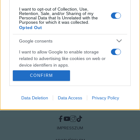
I want to opt-out of Collection, Use,
Retention, Sale, and/or Sharing of my
Personal Data that Is Unrelated with the
Purposes for which it was collected.
MEGOSZTÁS
Opted Out
Google consents
I want to allow Google to enable storage
related to advertising like cookies on web or
device identifiers in apps.
CONFIRM
I want to allow my user data to be sent to
Google for online advertising purposes.
I want to allow Google to send me
Data Deletion
Data Access
Privacy Policy
personalized advertising.
NÉPI
I want to allow Google to enable storage
related to analytics like cookies on web or
IMPRESSZUM
device identifiers in apps.