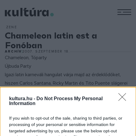
M
ZENE
Chameleon latin est a
Fonóban
ARCHÍV
2007. SZEPTEMBER 18.
Chameleon, Tóparty
Újbuda Party
Igazi latin karneváli hangulat várja majd az érdeklődőket,
hiszen Carlos Santana, Ricky Martin és Tito Puente slágerei
mellett olyan klasszikussá vált alkotások is hallhatók lesznek
kultura.hu -
Do Not Process My Personal
ezen az estén, mint a Spain, a Caravan vagy a La Fiesta.
Information
- A Fonóban eddig kétszer játszhattunk telt ház előtt. A
If you wish to opt-out of the sale, sharing to third parties, or
processing of your personal or sensitive information for
Swing Est és a Farsangi Funk koncert után, most egy igazi
targeted advertising by us, please use the below opt-out
vérpezsdítő latin esttel szeretnénk meglepni a közönséget!