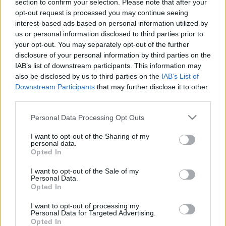
section to confirm your selection. Please note that after your
- mondta
Bálint Rezső
, a zenekar művészeti vezetője.
opt-out request is processed you may continue seeing
interest-based ads based on personal information utilized by
us or personal information disclosed to third parties prior to
A Chameleon Big Bandet 2003-ban a Weiner Leó
your opt-out. You may separately opt-out of the further
Zeneművészeti Szakközépiskola akkori növendékei
disclosure of your personal information by third parties on the
IAB’s list of downstream participants. This information may
alapították, Bálint Rezső harsonaművész-karnagy művészeti
also be disclosed by us to third parties on the
IAB’s List of
vezetésével. Az együttes tagjai ma már zenei felsőoktatási
Downstream Participants
that may further disclose it to other
intézmények hallgatói. A zenekari repertoár az elmúlt száz
third parties.
év zenei irányzatait hivatott bemutatni, így a 30-as, 40-es
Please note that this website/app uses one or more Google
Personal Data Processing Opt Outs
évek swing-klasszikusai adják a program vázát, de helyet
services and may gather and store information including but
not limited to your visit or usage behaviour. You may click to
I want to opt-out of the Sharing of my
kapnak e nagyívű zenei anyagban a funk, a jazzrock és a latin
personal data.
grant or deny consent to Google and its third-party tags to
melódiák is. Mindehhez dinamikus, szórakoztató, show-
Opted In
use your data for below specified purposes in below Google
elemekkel tarkított előadásmód társul.
consent section.
I want to opt-out of the Sale of my
Personal Data.
Opted In
(2007. szeptember 21. 20:00 Fonó Budai Zeneház
I want to opt-out of processing my
(Budapest)
Personal Data for Targeted Advertising.
Opted In
Latin est - a Chameleon Big Band koncertje)