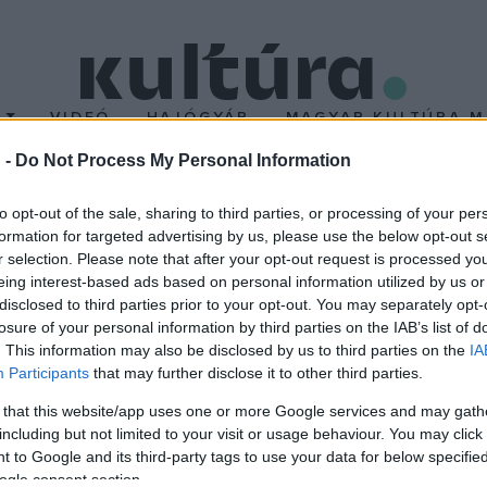
T
VIDEÓ
HAJÓGYÁR
MAGYAR KULTÚRA M
 -
Do Not Process My Personal Information
szerepet vállal
to opt-out of the sale, sharing to third parties, or processing of your per
formation for targeted advertising by us, please use the below opt-out s
r selection. Please note that after your opt-out request is processed y
eing interest-based ads based on personal information utilized by us or
, a műben korábban Gabriele Adorno szerepét játszotta. A tervek
disclosed to third parties prior to your opt-out. You may separately opt-
losure of your personal information by third parties on the IAB’s list of
n is előadják majd. A 66 éves spanyol művész édesapja szintén ba
. This information may also be disclosed by us to third parties on the
IA
-ben a Mexikói Nemzeti Operához szerződött, tenorra váltott. Az
Participants
that may further disclose it to other third parties.
New York-i Metropolitan Operában
Az első császár
címszerepében
 that this website/app uses one or more Google services and may gath
including but not limited to your visit or usage behaviour. You may click 
 to Google and its third-party tags to use your data for below specifi
ogle consent section.