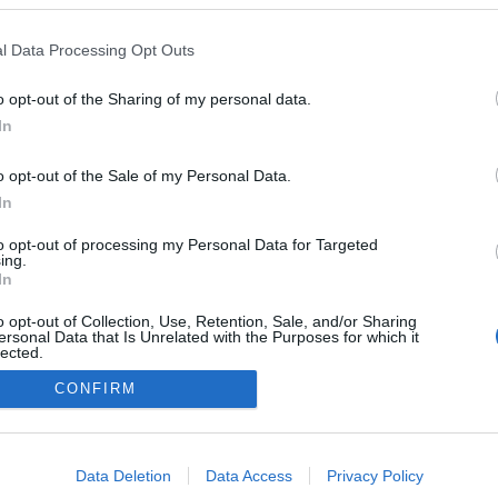
l Data Processing Opt Outs
o opt-out of the Sharing of my personal data.
In
o opt-out of the Sale of my Personal Data.
In
to opt-out of processing my Personal Data for Targeted
ing.
In
o opt-out of Collection, Use, Retention, Sale, and/or Sharing
ersonal Data that Is Unrelated with the Purposes for which it
lected.
Out
NÉPI
CONFIRM
consents
DATVÉDELEM
HIRDETÉSI INFORMÁCIÓK
FELHASZNÁLÁSI F
o allow Google to enable storage related to advertising like cookies on
Data Deletion
Data Access
Privacy Policy
evice identifiers in apps.