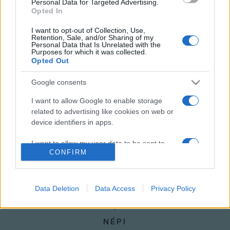
Personal Data for Targeted Advertising.
Filharmonikusokat, a Nemzeti Énekkart és a Magyar Telekom
Opted In
Szimfonikusokat is vezényelte; vendégkarmesterként az
I want to opt-out of Collection, Use,
Retention, Sale, and/or Sharing of my
Operában is fellépett. 2002 őszén lett a Szegedi
Personal Data that Is Unrelated with the
Purposes for which it was collected.
Szimfonikus Zenekar művészeti vezetője.
Opted Out
MEGOSZTÁS
Google consents
I want to allow Google to enable storage
related to advertising like cookies on web or
device identifiers in apps.
I want to allow my user data to be sent to
CONFIRM
Google for online advertising purposes.
I want to allow Google to send me
personalized advertising.
Data Deletion
Data Access
Privacy Policy
I want to allow Google to enable storage
related to analytics like cookies on web or
NÉPI
device identifiers in apps.