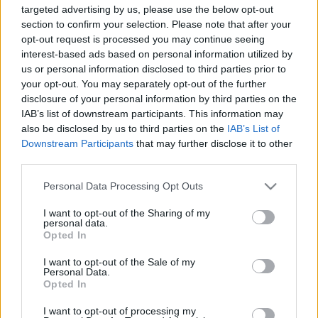
targeted advertising by us, please use the below opt-out
végezte, majd külföldön évekig koncertmesterként
section to confirm your selection. Please note that after your
dolgozott.
opt-out request is processed you may continue seeing
interest-based ads based on personal information utilized by
A felsőfokú karmesteri képesítés megszerzése után
us or personal information disclosed to third parties prior to
Malmöben, Aalborgban, Dublinban, Marseilles-ben és
your opt-out. You may separately opt-out of the further
Winterthurban volt vezető karmester és zeneigazgató, a
disclosure of your personal information by third parties on the
IAB’s list of downstream participants. This information may
Helsinki Filharmonikus Zenekar vendégkarmestereként is
also be disclosed by us to third parties on the
IAB’s List of
rendszeresen fellépett.
Downstream Participants
that may further disclose it to other
1972-től Londonban dolgozott, de már korábban is
third parties.
vezényelte a brit főváros legnagyobb zenekarait.
Please note that this website/app uses one or more Google
Personal Data Processing Opt Outs
Rendszeresen vendégszerepelt az Angol Nemzeti
services and may gather and store information including but
not limited to your visit or usage behaviour. You may click to
I want to opt-out of the Sharing of my
Operában, a Skót Operában, és a stockholmi Királyi
personal data.
grant or deny consent to Google and its third-party tags to
Operában is, de fellépett Amerika, Ausztrália, Új-Zéland, és
Opted In
use your data for below specified purposes in below Google
Izrael koncertpódiumain is. Kilenc évet töltött a Marseilles-i
consent section.
I want to opt-out of the Sale of my
Personal Data.
Opera zeneigazgatói székében. 1997-től a párizsi
Opted In
Conservatoire karmesterképzőjének professzora volt.
I want to opt-out of processing my
Magyarországon a MÁV Szimfonikus Zenekart, a Pannon