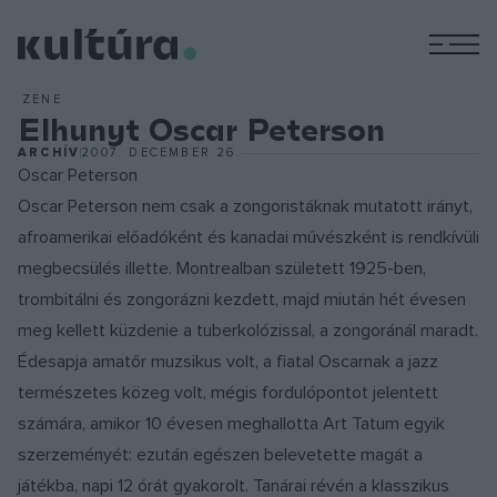
M
ZENE
Elhunyt Oscar Peterson
ARCHÍV
2007. DECEMBER 26.
Oscar Peterson
Oscar Peterson nem csak a zongoristáknak mutatott irányt,
afroamerikai előadóként és kanadai művészként is rendkívüli
megbecsülés illette. Montrealban született 1925-ben,
trombitálni és zongorázni kezdett, majd miután hét évesen
meg kellett küzdenie a tuberkolózissal, a zongoránál maradt.
Édesapja amatőr muzsikus volt, a fiatal Oscarnak a jazz
természetes közeg volt, mégis fordulópontot jelentett
számára, amikor 10 évesen meghallotta Art Tatum egyik
szerzeményét: ezután egészen belevetette magát a
játékba, napi 12 órát gyakorolt. Tanárai révén a klasszikus