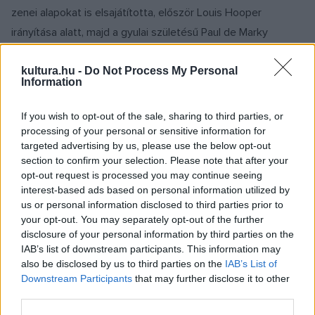
zenei alapokat is elsajátította, először Louis Hooper
irányítása alatt, majd a gyulai születésű Paul de Marky
zongoraművész lett a mestere. De Marky a Liszt növedék
Thomán Istvántól tanult a Zeneakadémián, majd amikor
kultura.hu -
Do Not Process My Personal
Information
Kanadába költözött, Montrealban adta tovább a budapesti
hagyományokat. Liszt, Chopin és Debussy révén gyors,
If you wish to opt-out of the sale, sharing to third parties, or
könnyed játékra, a melodikus stílusra és gazdag
processing of your personal or sensitive information for
targeted advertising by us, please use the below opt-out
akkordvilágra tanította Petersont, akinek tehetsége hamar
section to confirm your selection. Please note that after your
kibontakozott. 14 évesen megnyerte a kanadai rádió
opt-out request is processed you may continue seeing
országos zongoraversenyét, sőt, ettől kezdve montreali és
interest-based ads based on personal information utilized by
us or personal information disclosed to third parties prior to
országos rádióállomások rendszeresen közvetítették
your opt-out. You may separately opt-out of the further
játékát.
disclosure of your personal information by third parties on the
IAB’s list of downstream participants. This information may
also be disclosed by us to third parties on the
IAB’s List of
A '40-es években már szólistaként lett ismert, ekkor
Downstream Participants
that may further disclose it to other
készítette első lemezfelvételeit, így a határ túloldaláról is
third parties.
kezdtek felfigyelni rá. 1949-ben aztán egy impresszárió át is