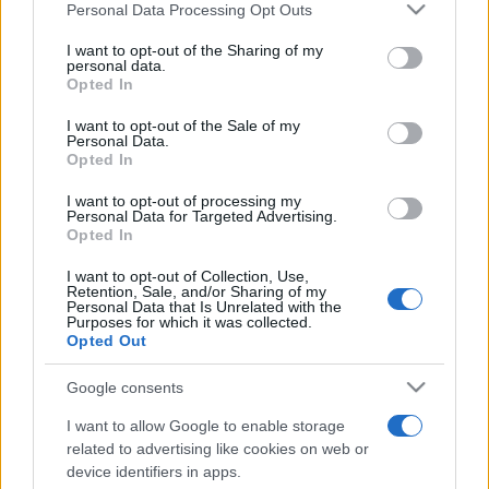
Please note that this website/app uses one or more Google
Personal Data Processing Opt Outs
jött érte, még ebben az évben, 24 évesen a Carnegie
services and may gather and store information including but
Hallban mutatkozott be az amerikai közönségnek. Elsöprő
not limited to your visit or usage behaviour. You may click to
I want to opt-out of the Sharing of my
personal data.
grant or deny consent to Google and its third-party tags to
sikerének köszönhetően további felkéréseket kapott az
Opted In
use your data for below specified purposes in below Google
Egyesült Államokban, '50-ben vette fel első lemezét a
consent section.
I want to opt-out of the Sale of my
Verve kiadónál, majd Ray Brown bőgős társaságában triót
Personal Data.
Opted In
kezdett, a zenésztársak között olyan előadók váltották
egymást, mint Charlie Smith és Ed Thigpen dobosok, vagy
I want to opt-out of processing my
Personal Data for Targeted Advertising.
Herb Ellis és Barney Kessel gitárosok. Triójával és szólóban
Opted In
is számtalan fellépése volt, a jazz legkiválóbb előadóival
I want to opt-out of Collection, Use,
Retention, Sale, and/or Sharing of my
játszott együtt, Coleman Hawkins, Ella Fitzgerald, Louis
Personal Data that Is Unrelated with the
Purposes for which it was collected.
Armstrong, Stéphane Grapelli, Anita O'Day, Count Basie,
Opted Out
Dizzy Gillespie, Stan Getz, Ben Webster, Milt Jackson, Joe
Pass, Clark Terry és Charlie Parker csak néhány név közülük.
Google consents
I want to allow Google to enable storage
Oktatóként is jelentős szerepet vállalt, 1960-ban alapította
related to advertising like cookies on web or
device identifiers in apps.
meg Torontóban a jazz zenészeket segítő Advanced School