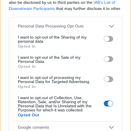
also be disclosed by us to third parties on the
IAB’s List of
sorozat keretében február 20-án a Győri Zeneművészeti
Downstream Participants
that may further disclose it to other
Főiskola (Széchenyi István Egyetem Varga Tibor
third parties.
Zeneművészeti Intézet) ifjú muzsikusai kapnak
Please note that this website/app uses one or more Google
Personal Data Processing Opt Outs
bemutatkozási lehetőséget.
A részletekért kattintson ide!
services and may gather and store information including but
not limited to your visit or usage behaviour. You may click to
I want to opt-out of the Sharing of my
personal data.
grant or deny consent to Google and its third-party tags to
Az opera iránt érdeklődők is megtalálhatják a számításukat
Opted In
use your data for below specified purposes in below Google
az óbudai pódiumon.
Baranyi Ferenc
az Opera (és)
consent section.
I want to opt-out of the Sale of my
Personal Data.
Irodalom című operamese-estek keretében február 22-én
Opted In
Mozart és Beumarchais:
Figaro házasságá
t ismerteti meg a
I want to opt-out of processing my
közönséggel.
A részletekért kattintson ide!
Personal Data for Targeted Advertising.
Opted In
I want to opt-out of Collection, Use,
Retention, Sale, and/or Sharing of my
Szent Efrém Férfikar
Personal Data that Is Unrelated with the
Purposes for which it was collected.
Opted Out
Google consents
A zenei világ 2010-ben két zseniális romantikus zeneszerző,