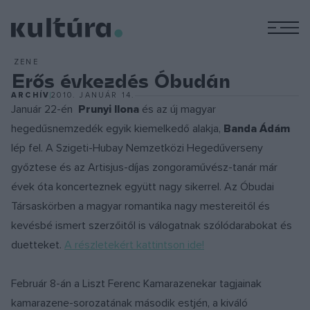
M
ZENE
Erős évkezdés Óbudán
ARCHÍV
2010. JANUÁR 14.
Január 22-én
Prunyi Ilona
és az új magyar
hegedűsnemzedék egyik kiemelkedő alakja,
Banda Ádám
lép fel. A Szigeti-Hubay Nemzetközi Hegedűverseny
győztese és az Artisjus-díjas zongoraművész-tanár már
évek óta koncerteznek együtt nagy sikerrel. Az Óbudai
Társaskörben a magyar romantika nagy mestereitől és
kevésbé ismert szerzőitől is válogatnak szólódarabokat és
duetteket.
A részletekért kattintson ide!
Február 8-án a Liszt Ferenc Kamarazenekar tagjainak
kamarazene-sorozatának második estjén, a kiváló