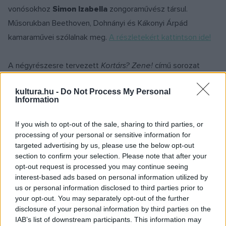
vonósokhoz
Simon Izabella
zongoraművész társul.
Műsorukban Beethoven, Dohnányi és Kákonyi Árpád
kamaraművei szólalnak meg.
A részletekért kattintson ide!
A négyrészesre tervezett
Kortárs? Zene!
című sorozat
második hangversenyén
Szakály Ágnes
cimbalomművész
kultura.hu -
Do Not Process My Personal
és
Szilvágyi Sándor
gitárművész bizonyítja majd, hogy a
Information
gyakran szitokszóként használt kortárs zene nagyon
sokféle stílust, gondolkodás-, és kifejezésmódot takar. A
If you wish to opt-out of the sale, sharing to third parties, or
processing of your personal or sensitive information for
beszélgetéssel oldott hangversenyen, amelyen a moderátor
targeted advertising by us, please use the below opt-out
szerepét
Kukorelly Endre
író vállalja magára, remélhetőleg
section to confirm your selection. Please note that after your
mindenki megtalálja majd a hozzá közel álló kortárs magyar
opt-out request is processed you may continue seeing
interest-based ads based on personal information utilized by
műveket.
A február 12-én tartandó koncert részletekeiért
us or personal information disclosed to third parties prior to
kattintson ide!
your opt-out. You may separately opt-out of the further
disclosure of your personal information by third parties on the
IAB’s list of downstream participants. This information may
A
Fiatal muzsikusok a Társaskör színpadán
elnevezésű