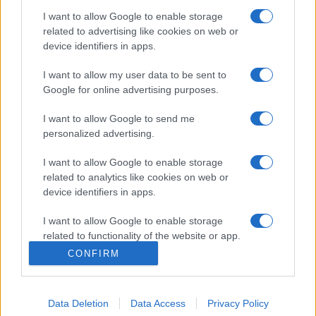
Chopin és Schumann előtt tiszteleg. Az ő műveikből ad
I want to allow Google to enable storage
related to advertising like cookies on web or
hangversenyt március elsején, a lengyel-franica komponista
device identifiers in apps.
200. születésnapján, 2010. március elsején Hauser Adrienne
I want to allow my user data to be sent to
zongoraművész.
Google for online advertising purposes.
Március 10-én indul útjára a
Szentlélek hárfái - egy
I want to allow Google to send me
personalized advertising.
hangverseny két helyszínen
címet kapott új sorozat,
melyen a Szent Efrém Férfikar
Bubnó Tamás
vezetésével
I want to allow Google to enable storage
az egyházi ünnepkörhöz kötődő műsort mutat be a Szent
related to analytics like cookies on web or
device identifiers in apps.
Péter és Pál-főplébánia-templomban, illetve a hangverseny
második részében világi kórusmuzsikát énekel a Társaskör
I want to allow Google to enable storage
nagytermében. A különleges sorozat első vendége
Szabóki
related to functionality of the website or app.
Tünde
lesz.
CONFIRM
I want to allow Google to enable storage
related to personalization.
www.obudaitarsaskor.hu
Data Deletion
Data Access
Privacy Policy
I want to allow Google to enable storage