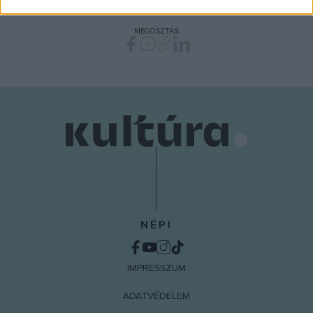
related to security, including authentication
functionality and fraud prevention, and other
MEGOSZTÁS
user protection.
NÉPI
IMPRESSZUM
ADATVÉDELEM