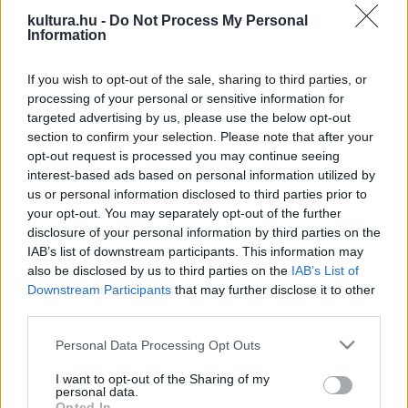
zenészek Amerika szerte elismert művészek: az album
kultura.hu -
Do Not Process My Personal
Information
hangmérnöke
Juan Alcarro Pueblo
, a szövegíró pedig a
Jenny Muldaur-Barry Reynolds
páros volt.
If you wish to opt-out of the sale, sharing to third parties, or
processing of your personal or sensitive information for
A
Far Away
című album megszületése után lehetőség nyílt
targeted advertising by us, please use the below opt-out
section to confirm your selection. Please note that after your
arra, hogy a lemezt valamennyi nemzetközi közreműködővel
opt-out request is processed you may continue seeing
a hazai közönségnek is bemutathassák. A tavaly év végi
interest-based ads based on personal information utilized by
Budapesti Őszi Fesztiválon tartott koncert teljes telt ház
us or personal information disclosed to third parties prior to
your opt-out. You may separately opt-out of the further
előtt zajlott, és az azóta duóban is bemutatott lemezanyag
disclosure of your personal information by third parties on the
folyamatosan érik, ezért a novemberi koncert igazi
IAB’s list of downstream participants. This information may
csemegének ígérkezik.
also be disclosed by us to third parties on the
IAB’s List of
Downstream Participants
that may further disclose it to other
third parties.
Oláh Tzumo Árpád már egészen fiatalon is sikert sikerre
Please note that this website/app uses one or more Google
Personal Data Processing Opt Outs
halmozott, és valamennyi nemzetközi zongoraversenyen
services and may gather and store information including but
verte a mezőnyt. Innen egyenesen Amerikába vezetett útja,
not limited to your visit or usage behaviour. You may click to
I want to opt-out of the Sharing of my
personal data.
ahol a legjelentősebb jazz intézetben a Monk Institute-ban
grant or deny consent to Google and its third-party tags to
Opted In