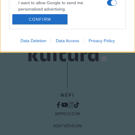
I want to allow Google to send me
personalized advertising.
MEGOSZTÁS
CONFIRM
I want to allow Google to enable storage
related to analytics like cookies on web or
device identifiers in apps.
Data Deletion
Data Access
Privacy Policy
I want to allow Google to enable storage
related to functionality of the website or app.
I want to allow Google to enable storage
related to personalization.
I want to allow Google to enable storage
related to security, including authentication
NÉPI
functionality and fraud prevention, and other
user protection.
IMPRESSZUM
ADATVÉDELEM