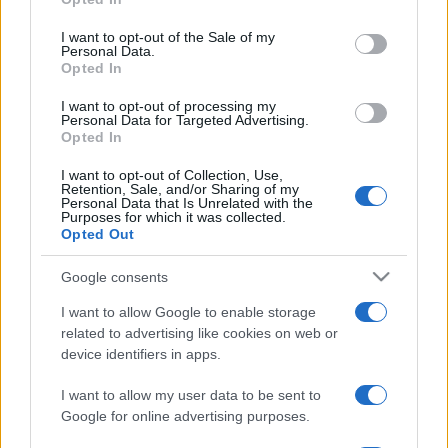
use your data for below specified purposes in below Google
tanult. Hearbie Hancock által nyert felvételt, aki tanítványává
consent section.
I want to opt-out of the Sale of my
fogadta. Később vele és olyan amerikai sztárokkal
Personal Data.
Opted In
koncertezett, mint Wayne Shorter, Terence Blanchard vagy
Kenny Garret.
I want to opt-out of processing my
Personal Data for Targeted Advertising.
Opted In
Felly K (Felicia Flora K) jelenleg Budapesten is és New
I want to opt-out of Collection, Use,
Yorkban is él. A kísérletező kedvéről híres jazz énekesnő
Retention, Sale, and/or Sharing of my
Personal Data that Is Unrelated with the
folyamatosan feszegeti saját zenei horizontjának korlátait.
Purposes for which it was collected.
Opted Out
Repertoárja a nagy alapsztenderdektől a tavaly ősszel
készített Oláh-dalokig terjed.
Google consents
I want to allow Google to enable storage
(2007. november 21. 19:30 Zeneakadémia Nagyterem
related to advertising like cookies on web or
(Budapest) - Far Away - Felly K (ének) és Oláh Tzumó
device identifiers in apps.
Árpád (zongora) koncertje; km.: Edward Perez (bőgő),
I want to allow my user data to be sent to
Arturo Stable (ütőhangszerek), Németh Ferenc (dob)
Google for online advertising purposes.