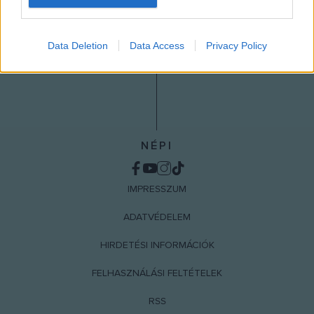
I want to allow Google to enable storage
related to analytics like cookies on web or
Data Deletion
Data Access
Privacy Policy
device identifiers in apps.
I want to allow Google to enable storage
related to functionality of the website or app.
I want to allow Google to enable storage
related to personalization.
NÉPI
I want to allow Google to enable storage
related to security, including authentication
IMPRESSZUM
functionality and fraud prevention, and other
user protection.
ADATVÉDELEM
HIRDETÉSI INFORMÁCIÓK
FELHASZNÁLÁSI FELTÉTELEK
RSS