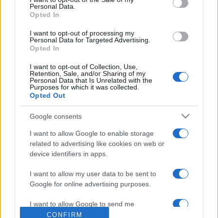
Personal Data.
ezredfordulóra már Európa legnépszerűbb balkáni
Opted In
rezesbandájának az élén állt. A Boban Markovic Orkestar
I want to opt-out of processing my
legújabb lemezével (The Promise) zeneszerzőként is
Personal Data for Targeted Advertising.
Opted In
jelentős sikert könyvelhetett el, egyben azt is tanúsítva,
hogy folyamatosan kutatja a Balkán cigányzenéjének más
I want to opt-out of Collection, Use,
Retention, Sale, and/or Sharing of my
zenei műfajokkal és kultúrákkal való kapcsolódási pontjait.
Personal Data that Is Unrelated with the
Purposes for which it was collected.
Opted Out
(2007. december 11. 20:00 Papp László Budapest
Google consents
Sportaréna - Brotherhood of Brass a Frank London's
Klezmer Brass Allstars és a Boban Markovic Orkestar
I want to allow Google to enable storage
related to advertising like cookies on web or
közös koncertje)
device identifiers in apps.
I want to allow my user data to be sent to
Google for online advertising purposes.
MEGOSZTÁS
I want to allow Google to send me
personalized advertising.
CONFIRM