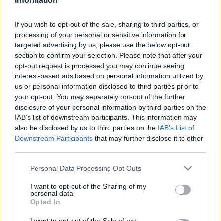
Information
Boban Markovic zenekarával közösen készítettek lemezt
Brotherhood of Brass címmel, ennek kirívó sikere újabb és
If you wish to opt-out of the sale, sharing to third parties, or
processing of your personal or sensitive information for
újabb nemzetközi turnékhoz és további felvételekhez
targeted advertising by us, please use the below opt-out
vezetett. Kettejük közös munkája ugyanis amellett, hogy
section to confirm your selection. Please note that after your
rendkívül szórakoztató, karneváli hangulatú muzsikát
opt-out request is processed you may continue seeing
interest-based ads based on personal information utilized by
eredményezett, komoly világzene-történeti jelentőséggel is
us or personal information disclosed to third parties prior to
bírt: felidézte azt a sok száz éves hagyományt, amikor
your opt-out. You may separately opt-out of the further
együtt muzsikáltak a romák és a zsidók, és egyben új hidat
disclosure of your personal information by third parties on the
IAB’s list of downstream participants. This information may
épített a keleti és nyugati kultúra között.
also be disclosed by us to third parties on the
IAB’s List of
Downstream Participants
that may further disclose it to other
Boban Markovic a dél-szerbiai Vladicin Han nevű kisvárosban
third parties.
született. Édesapja és nagyapja is híres trombitása volt
Please note that this website/app uses one or more Google
Personal Data Processing Opt Outs
annak a balkáni rezeshagyománynak, amely a török
services and may gather and store information including but
not limited to your visit or usage behaviour. You may click to
I want to opt-out of the Sharing of my
katonazenekarok muzsikájából eredeztethető. Boban a
personal data.
grant or deny consent to Google and its third-party tags to
Opted In
kilencvenes évek első felében tűnt fel, amikor zenekarával
use your data for below specified purposes in below Google
elnyerte a híres gucai trombitás fesztivál első díját, az
consent section.
I want to opt-out of the Sale of my