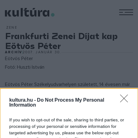
M
ZENE
Frankfurti Zenei Díjat kap
Eötvös Péter
ARCHÍV
2007. JANUÁR 30.
Eötvös Péter
Fotó: Huszti István
Eötvös Péter Székelyudvarhelyen született, 14 évesen már
Kodály Zoltánnál tanult a budapesti Zeneakadémián. Később
kultura.hu -
Do Not Process My Personal
Kölnben folytatta tanulmányait, majd a '60-as évek végétől
Information
Stockhausen együttesével lépett fel rendszeresen. 1978-
ban Pierre Boulez meghívására érkezett Párizsba, ahol az
If you wish to opt-out of the sale, sharing to third parties, or
processing of your personal or sensitive information for
Ensemble InterContemporain zenei igazgatója lett. Azóta
targeted advertising by us, please use the below opt-out
számos neves együttest vezetett és lépett fel