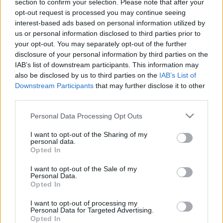
section to confirm your selection. Please note that after your
vendégkarmesterként, többek között a Budapesti
opt-out request is processed you may continue seeing
interest-based ads based on personal information utilized by
Fesztiválzenekarnál, a Nemzeti Filharmonikus Zenekarnál, a
us or personal information disclosed to third parties prior to
Holland Rádió Kamarazenekaránál, a Stuttgarti Rádió
your opt-out. You may separately opt-out of the further
Szimfonikus Zenekaránál, a BBC Szimfonikusoknál, a
disclosure of your personal information by third parties on the
IAB’s list of downstream participants. This information may
Hilversumi Rádió Kamarazenekaránál és a Berlini
also be disclosed by us to third parties on the
IAB’s List of
Filharmonikusoknál.
Downstream Participants
that may further disclose it to other
third parties.
Eötvös zenepedagógusként szintén jelentős személyiség,
Please note that this website/app uses one or more Google
Personal Data Processing Opt Outs
fiatal karmesterek és zeneszerzők továbbképzésére hozta
services and may gather and store information including but
not limited to your visit or usage behaviour. You may click to
I want to opt-out of the Sharing of my
létre 1991-ben a Nemzetközi Eötvös Intézetet, 2004-ben
personal data.
grant or deny consent to Google and its third-party tags to
pedig az Eötvös Péter Kortárszenei Alapítványt.
Opted In
use your data for below specified purposes in below Google
Zeneszerzői munkássága elismeréseként számos díjat
consent section.
I want to opt-out of the Sale of my
Personal Data.
kapott,
A három nővér
című operája a párizsi Grand Prix de
Opted In
la Critique díjat nyerte el, de zenekari és kamaradarabjai,
I want to opt-out of processing my
valamint elektronikus zenei kompozíciói is elismerésnek
Personal Data for Targeted Advertising.
Opted In
örvendenek.