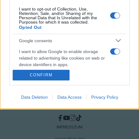
I want to opt-out of Collection, Use,
Retention, Sale, and/or Sharing of my
Personal Data that Is Unrelated with the
Purposes for which it was collected.
MEGOSZTÁS
Opted Out
Google consents
I want to allow Google to enable storage
related to advertising like cookies on web or
device identifiers in apps.
CONFIRM
I want to allow my user data to be sent to
Google for online advertising purposes.
I want to allow Google to send me
Data Deletion
Data Access
Privacy Policy
personalized advertising.
NÉPI
I want to allow Google to enable storage
related to analytics like cookies on web or
IMPRESSZUM
device identifiers in apps.