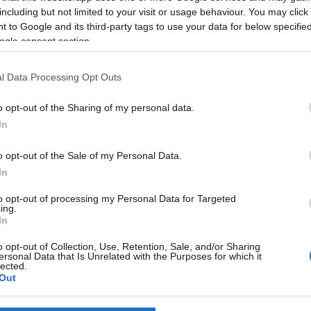
including but not limited to your visit or usage behaviour. You may click 
erto
hozta, amellyel 1970-ben Párizsban elnyerte az UNESCO Ne
 to Google and its third-party tags to use your data for below specifi
e sorra születtek a remekművek, kezdve a
Transfigurazioni
és a
Mu
ogle consent section.
Addió
ig. 1971-ben Erkel, 1985-ban Kossuth-díjjal tüntették ki, két
07-ben pedig Széchenyi-díjat vehetett át. Zenetudósként Bartók
l Data Processing Opt Outs
o opt-out of the Sharing of my personal data.
In
űleg örökre összefonódott az elektronikus zenével - e zeneszer
volt. Kölnben folytatta tanulmányait, majd Párizsban Messiaen ta
o opt-out of the Sale of my Personal Data.
In
diójának munkatársa, majd vezetője volt. A kilencvenes években K
t, amelyen közel három évtizeden át dolgozott.
to opt-out of processing my Personal Data for Targeted
ing.
In
o opt-out of Collection, Use, Retention, Sale, and/or Sharing
ersonal Data that Is Unrelated with the Purposes for which it
lected.
Out