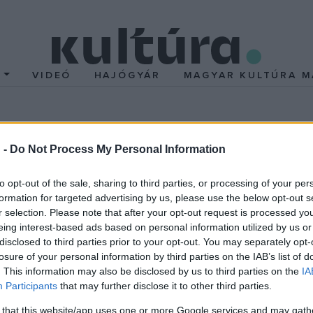
T
VIDEÓ
HAJÓGYÁR
MAGYAR KULTÚRA M
- elhunyt Szőllősy és 
 -
Do Not Process My Personal Information
to opt-out of the sale, sharing to third parties, or processing of your per
lősy volt az idősebb, ő 1921-ben született az erdélyi Szászvárosb
formation for targeted advertising by us, please use the below opt-out s
r selection. Please note that after your opt-out request is processed y
n a szerializmus Schönberg utáni korszakának vezéralakja volt: a 
eing interest-based ads based on personal information utilized by us or
an mások - éppen abban az időszakban számított Európa legmeré
disclosed to third parties prior to your opt-out. You may separately opt-
kon és színpadi kísérőzenéken formálta a későbbi mesterművek é
losure of your personal information by third parties on the IAB’s list of
. This information may also be disclosed by us to third parties on the
IA
k" mégis idézőjellel írandó, hiszen Szőllősy hatvannál is több fi
Participants
that may further disclose it to other third parties.
rzés tökéletes példányai.
 that this website/app uses one or more Google services and may gath