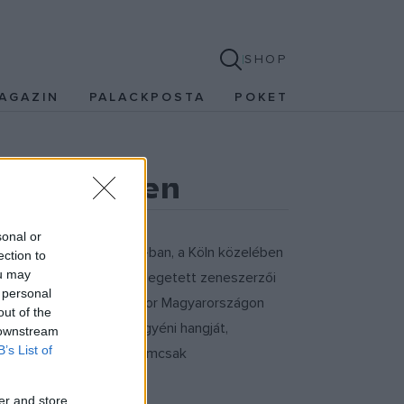
SHOP
AGAZIN
PALACKPOSTA
POKET
Stockhausen
sonal or
an, míg pályatársa 1928-ban, a Köln közelében
ection to
ou may
Darmstadti iskolaként emlegetett zeneszerzői
 personal
szebb iskolájának, amikor Magyarországon
out of the
rett zeneszerzőjének egyéni hangját,
 downstream
B’s List of
lm- és színpadi zenéje nemcsak
er and store