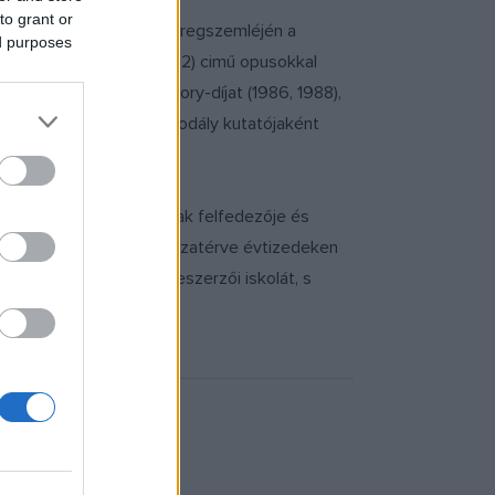
to grant or
mzetközi Zeneszerző Seregszemléjén a
ed purposes
sica per orchestra
(1972) cimű opusokkal
szer kapott Bartók-Pásztory-díjat (1986, 1988),
, és egykori tanára, Kodály kutatójaként
zői technikáknak nemcsak felfedezője és
nítványa volt. Kölnbe visszatérve évtizedeken
ürtenben alapított zeneszerzői iskolát, s