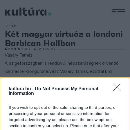
M
ZENE
Két magyar virtuóz a londoni
Barbican Hallban
ARCHÍV
2007. ÁPRILIS 27.
Vásáry Tamás
A szigetországban is rendkívüli népszerűségnek örvendő
karmester-zongoraművész Vásáry Tamás, ezúttal Érdi
Tamás zongoraművésszel és a London Schools Symphony
Orchestra-val lép fel a Barbican színpadán. Az est folyamán
kultura.hu -
Do Not Process My Personal
Information
Mozart, Dubrovai László valamint Alton Bruckner műveket
adnak elő.
If you wish to opt-out of the sale, sharing to third parties, or
processing of your personal or sensitive information for
targeted advertising by us, please use the below opt-out
Vásáryt kivételes tisztelet és megbecsülés övezi Nagy-
section to confirm your selection. Please note that after your
Britanniában. Koncertjei jegyeit rendre elkapkodják, nem