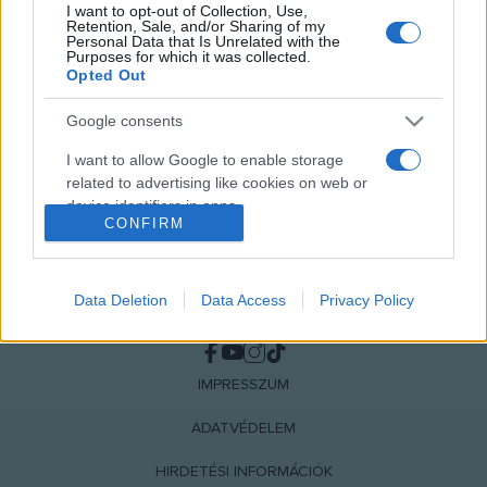
I want to opt-out of Collection, Use,
MEGOSZTÁS
Retention, Sale, and/or Sharing of my
Personal Data that Is Unrelated with the
Purposes for which it was collected.
Opted Out
Google consents
I want to allow Google to enable storage
related to advertising like cookies on web or
device identifiers in apps.
CONFIRM
I want to allow my user data to be sent to
Google for online advertising purposes.
Data Deletion
Data Access
Privacy Policy
NÉPI
I want to allow Google to send me
personalized advertising.
IMPRESSZUM
I want to allow Google to enable storage
related to analytics like cookies on web or
ADATVÉDELEM
device identifiers in apps.
HIRDETÉSI INFORMÁCIÓK
I want to allow Google to enable storage