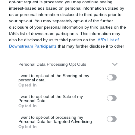
opt-out request is processed you may continue seeing
csupán Londonban, de az ország többi nagyvárosában is.
interest-based ads based on personal information utilized by
us or personal information disclosed to third parties prior to
Legutóbb tavaly novemberben lépett fel a londoni Magyar
your opt-out. You may separately opt-out of the further
Kulturális Központ és a St. James' s Palace által rendezett
disclosure of your personal information by third parties on the
1956-os megemlékezésen a St. Jame's Palotában.
IAB’s list of downstream participants. This information may
also be disclosed by us to third parties on the
IAB’s List of
Downstream Participants
that may further disclose it to other
Érdi Tamás másodszor mutatkozik be a brit közönség előtt,
third parties.
szintén a londoni Magyar Kulturális Központ jóvoltából. Első
Please note that this website/app uses one or more Google
Personal Data Processing Opt Outs
2005-ben adott koncertje nagy sikert aratott a Leighton
services and may gather and store information including but
House Múzeumban.
not limited to your visit or usage behaviour. You may click to
I want to opt-out of the Sharing of my
personal data.
grant or deny consent to Google and its third-party tags to
Opted In
use your data for below specified purposes in below Google
A két nagyszerű művész nem először találkozik a pódiumon:
consent section.
I want to opt-out of the Sale of my
Érdi tizenöt éves volt, amikor Vásáry vezényletével
Personal Data.
Opted In
eljátszotta Mozart A-dúr zongoraversenyét. Azóta többször
hallhatta őket a közönség együtt muzsikálni.
I want to opt-out of processing my
Personal Data for Targeted Advertising.
Opted In