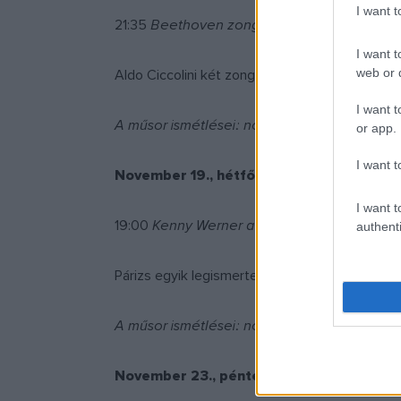
I want 
21:35
Beethoven zongoraszonátái
I want t
web or d
Aldo Ciccolini két zongoraszonátát ad elő Beeth
I want t
A műsor ismétlései: november 17, 14:35; no
or app.
I want t
November 19., hétfő
I want t
19:00
Kenny Werner a New Morningban
authenti
Párizs egyik legismertebb jazz klubjában Kenn
A műsor ismétlései: november 20, 22:50; n
November 23., péntek