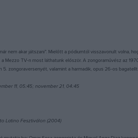
ki már nem akar játszani". Mielőtt a pódiumtól visszavonult volna, 
 a Mezzo TV-n most láthatunk először. A zongoraművész az 1970-
5. zongoraversenyét, valamint a harmadik, opus 26-os bagatellt é
ember 11, 05:45; november 21, 04:45
to Latino Fesztiválon (2004)