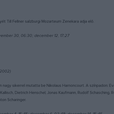
 Till Fellner salzburgi Mozarteum Zenekara adja elő.
vember 30, 06:30; december 12, 17:27
(2002)
n nagy sikerrel mutatta be Nikolaus Harnoncourt. A színpadon: Ev
ia Kallisch, Dietrich Henschel, Jonas Kaufmann, Rudolf Schasching,
nton Scharinger.