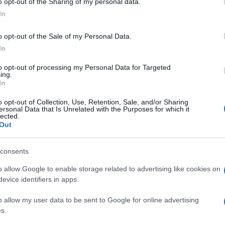
o opt-out of the Sharing of my personal data.
In
t Paul Gulda és a salzburgi Camerata Academica együttese adja
o opt-out of the Sale of my Personal Data.
In
vember 16, 03:45; november 28, 16:50
to opt-out of processing my Personal Data for Targeted
ing.
In
o opt-out of Collection, Use, Retention, Sale, and/or Sharing
ersonal Data that Is Unrelated with the Purposes for which it
lected.
Out
consents
unk egyik legnagyobb előadója, akinek mesterei között volt Alft
o allow Google to enable storage related to advertising like cookies on
evice identifiers in apps.
tottabb előadója, de más zeneszerzők, így Muszorgszkij műveit is
o allow my user data to be sent to Google for online advertising
vember 23, 04:15; november 25, 06:10; december 5, 16:45
s.