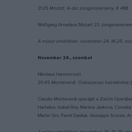
21:25
Mozart: A-dúr zongoraverseny, K 488
Wolfgang Amadeus Mozart 23. zongoraversenyét
A műsor ismétlései: november 24, 14:25; no
November 24., szombat
Nikolaus Harnoncourt
20:45
Monteverdi: Odüsszeusz hazatérése 
Claudio Monteverdi operáját a Zürichi Operába
Hartelius, Isabel Rey, Martina Janková, Cornel
Martin Oro, Pavel Daniluk, Giuseppe Scorsin, A