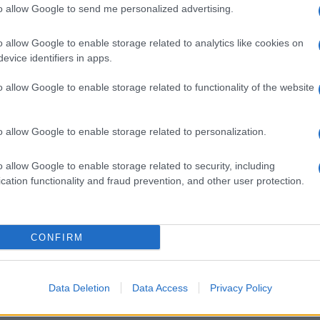
to allow Google to send me personalized advertising.
o allow Google to enable storage related to analytics like cookies on
evice identifiers in apps.
oventől: Asz-dúr, op. 110; f-moll ,,Apassionata", op. 57.
o allow Google to enable storage related to functionality of the website
vember 23, 05:05; november 26, 05:45; december 5, 17:45
o allow Google to enable storage related to personalization.
o allow Google to enable storage related to security, including
cation functionality and fraud prevention, and other user protection.
y Werner amerikai zongoravirtuóz adott koncertet.
CONFIRM
ovember 24, 01:45; december 2, 02:40; december 14, 02:45
Data Deletion
Data Access
Privacy Policy