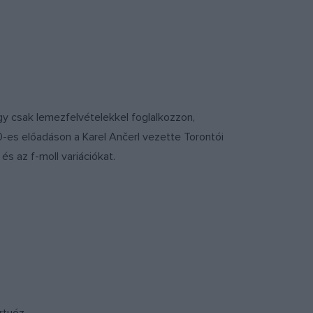
hogy csak lemezfelvételekkel foglalkozzon,
es előadáson a Karel Ančerl vezette Torontói
s az f-moll variációkat.