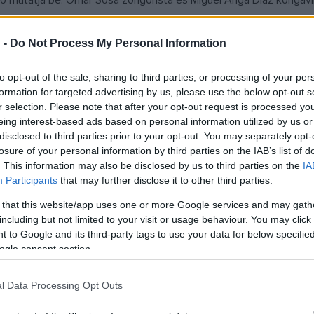
dó mutatja be: Omar Sosa zongorista és Miguel Anga Diaz kongavi
ember 14, 01:45; november 22, 02:45, november 27, 02:45
 -
Do Not Process My Personal Information
to opt-out of the sale, sharing to third parties, or processing of your per
formation for targeted advertising by us, please use the below opt-out s
r selection. Please note that after your opt-out request is processed y
eing interest-based ads based on personal information utilized by us or
disclosed to third parties prior to your opt-out. You may separately opt-
losure of your personal information by third parties on the IAB’s list of
. This information may also be disclosed by us to third parties on the
IA
latt számos zenei stílust próbált ki, Bartók épp úgy hatott rá, 
Participants
that may further disclose it to other third parties.
e című projektjét adta elő.
 that this website/app uses one or more Google services and may gath
including but not limited to your visit or usage behaviour. You may click 
vember 12, 02:45; november 18, 01:45, november 28, 02:45
 to Google and its third-party tags to use your data for below specifi
ogle consent section.
l Data Processing Opt Outs