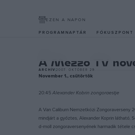
EZEN A NAPON
PROGRAMNAPTÁR
FÓKUSZPON
ZENE
A Mezzo TV nove
ARCHÍV
2007. OKTÓBER 29.
November 1., csütörtök
20:45
Alexander Kobrin zongoraestje
A Van Caliburn Nemzetközi Zongoraverseny 20
mindjárt a győztes, Alexander Koprin látható
d-moll zongoraversenyének harmadik tétele cs