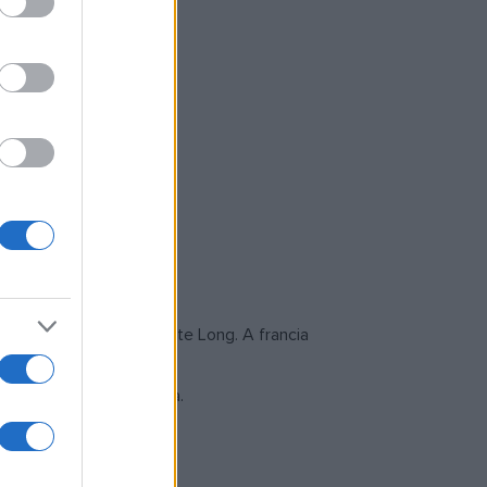
 elő.
red Cortot és Marguerite Long. A francia
 fantasztikusan játssza.