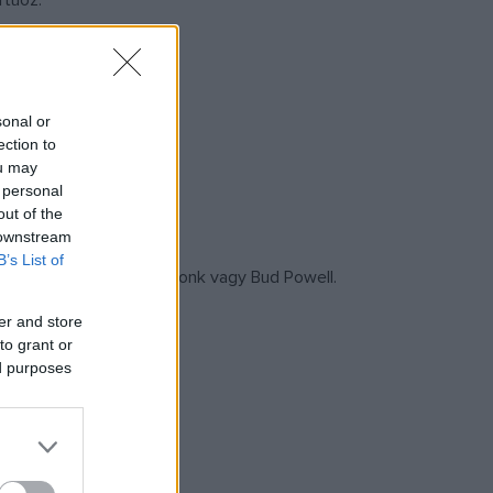
rtuóz.
sonal or
ection to
ou may
 personal
out of the
 downstream
B’s List of
mint Brubeck, Thelonius Monk vagy Bud Powell.
er and store
to grant or
ed purposes