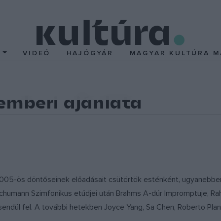
T
VIDEÓ
HAJÓGYÁR
MAGYAR KULTÚRA M
mberi ajánlata
05-ös döntőseinek előadásait csütörtök esténként, ugyanebben 
, Schumann Szimfonikus etűdjei után Brahms A-dúr Impromptuje, R
endül fel. A további hetekben Joyce Yang, Sa Chen, Roberto Plan