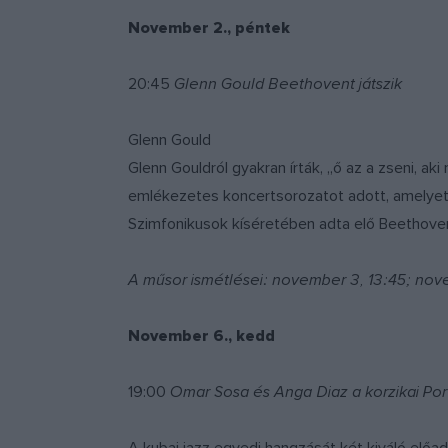
November 2., péntek
20:45
Glenn Gould Beethovent játszik
Glenn Gould
Glenn Gouldról gyakran írták, ,,ő az a zseni, a
emlékezetes koncertsorozatot adott, amelyet
Szimfonikusok kíséretében adta elő Beethoven 
A műsor ismétlései: november 3, 13:45; nov
November 6., kedd
19:00
Omar Sosa és Anga Diaz a korzikai Por