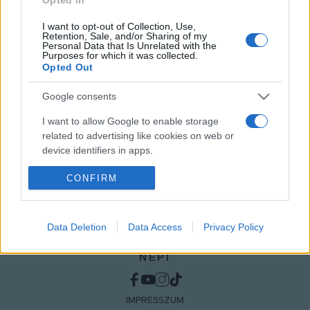
András, jegyár: 1000 Ft)
I want to opt-out of Collection, Use,
Retention, Sale, and/or Sharing of my
Personal Data that Is Unrelated with the
Purposes for which it was collected.
MEGOSZTÁS
Opted Out
Google consents
I want to allow Google to enable storage
related to advertising like cookies on web or
device identifiers in apps.
CONFIRM
I want to allow my user data to be sent to
Google for online advertising purposes.
I want to allow Google to send me
Data Deletion
Data Access
Privacy Policy
personalized advertising.
NÉPI
I want to allow Google to enable storage
related to analytics like cookies on web or
device identifiers in apps.
IMPRESSZUM