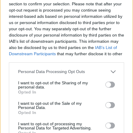
section to confirm your selection. Please note that after your
a Triptichon harmadik darabja: fantasztikus életkép, igazi
opt-out request is processed you may continue seeing
vígopera a korabeli Firenzéről, a guelfek és ghibellinek
interest-based ads based on personal information utilized by
társadalmáról, az emberi gyarlóság és kapzsiság példája,
us or personal information disclosed to third parties prior to
your opt-out. You may separately opt-out of the further
egyszersmind a bölcs ravaszság jótéteménye egy nemes
disclosure of your personal information by third parties on the
cél érdekében. Az egyfelvonásos opera Holló Mariann
IAB’s list of downstream participants. This information may
zongorakíséretével hangzik el, s az érdeklődők a próbákat
also be disclosed by us to third parties on the
IAB’s List of
Downstream Participants
that may further disclose it to other
február 22-én és március 1-jén, 19 órától, az előadást pedig
third parties.
március 8-án, szintén este héttől kísérhetik figyelemmel az
Please note that this website/app uses one or more Google
Óbudai Társaskörben.
Personal Data Processing Opt Outs
services and may gather and store information including but
not limited to your visit or usage behaviour. You may click to
I want to opt-out of the Sharing of my
personal data.
(2007. március 8. 19:00 Óbudai Társaskör (Budapest) -
grant or deny consent to Google and its third-party tags to
Opted In
use your data for below specified purposes in below Google
Miből lesz a cserebogár, avagy főiskolások Puccini: Gianni
consent section.
I want to opt-out of the Sale of my
Schicchi című operáját próbálják, majd előadják; km.: a
Personal Data.
Opted In
Liszt Ferenc Zeneművészeti Egyetem Tanárképző
Intézetének ének szakos hallgatói, Holló Mariann,
I want to opt-out of processing my
Personal Data for Targeted Advertising.
Mazalin Vanda (zongora), vez.: Kollár Imre, rend.: Fehér
Opted In