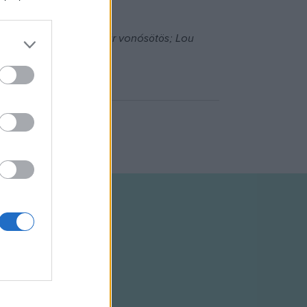
ncertje; Bruckner: F-dúr vonósötös; Lou
ék - vonósszextett)