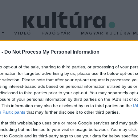
T
VIDEÓ
HAJÓGYÁR
MAGYAR KULTÚRA M
 -
Do Not Process My Personal Information
ainak kamarakoncertje
to opt-out of the sale, sharing to third parties, or processing of your per
formation for targeted advertising by us, please use the below opt-out s
r selection. Please note that after your opt-out request is processed y
ott, s öt évvel később átdolgozott F-dúr vonósötöse, melye
eing interest-based ads based on personal information utilized by us or
disclosed to third parties prior to your opt-out. You may separately opt-
lentősebb amerikai zeneszerzője, a szinte napra pontosan 90 év
losure of your personal information by third parties on the IAB’s list of
 ütőhangszerekre komponált versenyművét szólaltatja meg az 
. This information may also be disclosed by us to third parties on the
IA
án igazi különlegességet hallhat a közönség, amelyet az NFZ g
Participants
that may further disclose it to other third parties.
 táncfilmrendező, Thierry de Mey Asztali zene című darabját
 that this website/app uses one or more Google services and may gath
látványos elemeket sem nélkülözve - a legkülönfélébb hangzásokat
including but not limited to your visit or usage behaviour. You may click 
 to Google and its third-party tags to use your data for below specifi