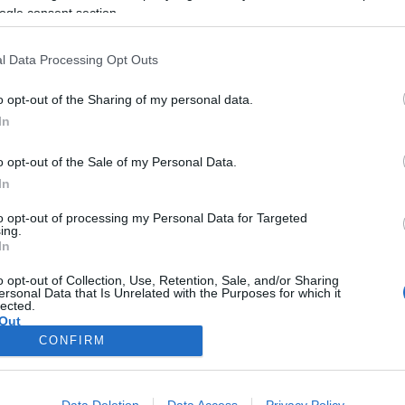
elkészült Firenzei emlék című vonósszextettje zárja.
ogle consent section.
est) - A Nemzeti Filharmonikus Zenekar szólistáinak kamarako
l Data Processing Opt Outs
kre; Thierry de Mey: Asztali zene; Csajkovszkij: Firenzei eml
o opt-out of the Sharing of my personal data.
In
o opt-out of the Sale of my Personal Data.
In
to opt-out of processing my Personal Data for Targeted
ing.
In
o opt-out of Collection, Use, Retention, Sale, and/or Sharing
ersonal Data that Is Unrelated with the Purposes for which it
lected.
Out
CONFIRM
consents
o allow Google to enable storage related to advertising like cookies on
Data Deletion
Data Access
Privacy Policy