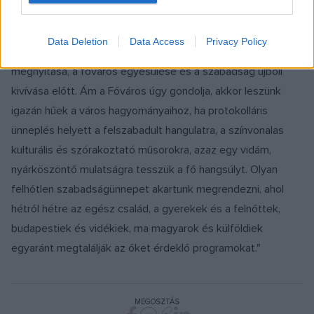
A Nyár a Lánchídon fesztivál tehát egyfajta főhajtás
Data Deletion
Data Access
Privacy Policy
Budapest történelmi öröksége: az első állandó híd
megnyitása, a főváros egyesülése és a szabadság újbóli
kivívása előtt. Ám a Főváros úgy gondolja, akkor leszünk
igazán hűek a város hagyományaihoz, ha protokolláris
ünneplés helyett a felszabadult hangulatra, a színvonalas
kulturális és szórakoztató műsorokra, azaz egy vidám,
nyárköszöntő mulatságra tesszük a fő hangsúlyt. Olyan
felhőtlen szabadságünnepet akartunk megrendezni, ahol
hétről hétre az egész család, a gyerekek és a felnőttek,
budapestiek és vidékiek, ma magyarok és külföldiek
egyaránt megtalálják az őket érdeklő programokat."
MEGOSZTÁS