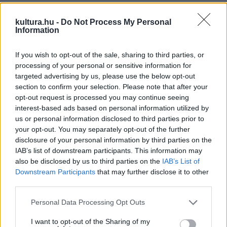
stílusokat értékelik majd a magyar népzenétől kezdve az ír,
kultura.hu -
Do Not Process My Personal
kelta, francia, kolumbiai hagyományos dallamokon át, a
Information
klasszikus, jazz és az operett világáig.
If you wish to opt-out of the sale, sharing to third parties, or
A világzene július 21. és 22. között foglalja el a hidat a
processing of your personal or sensitive information for
targeted advertising by us, please use the below opt-out
Világok zenéje
című rendezvénysorozattal. A népzenei
section to confirm your selection. Please note that after your
vagy egyéb tradicionális zenei alapokra épített jazzes,
opt-out request is processed you may continue seeing
könnyűzenei elemekkel hangszerelt, vagy átdolgozott
interest-based ads based on personal information utilized by
us or personal information disclosed to third parties prior to
dallamokat játszó zenekarok és énekesek adnak egy-egy
your opt-out. You may separately opt-out of the further
koncertet ebben a két napban. Helyet kapnak a
disclosure of your personal information by third parties on the
Magyarországon élő nemzetiségek, különböző kultúrák és
IAB’s list of downstream participants. This information may
also be disclosed by us to third parties on the
IAB’s List of
más népek (spanyol, török stb.) népszerű fellépőinek
Downstream Participants
that may further disclose it to other
műsorai.
third parties.
Please note that this website/app uses one or more Google
Personal Data Processing Opt Outs
Július utolsó hétvégéjén az afro-amerikai zenei
services and may gather and store information including but
hagyományokra épülő, a világban rendkívüli népszerűségnek
not limited to your visit or usage behaviour. You may click to
I want to opt-out of the Sharing of my