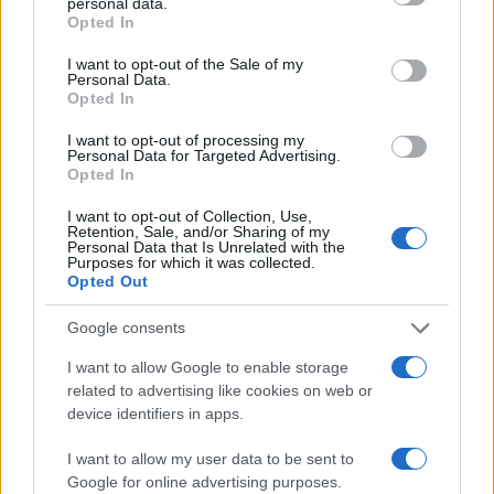
personal data.
grant or deny consent to Google and its third-party tags to
örvendő stílus hazai képviselőit hallhatják a Lánchídon,
Opted In
use your data for below specified purposes in below Google
bemutatva a műfaj különböző irányzatait,
Jazz Night & Day
consent section.
I want to opt-out of the Sale of my
Personal Data.
címmel.
Opted In
I want to opt-out of processing my
A komolyzenei hétvégére augusztus 4. és 5. között kerül
Personal Data for Targeted Advertising.
sor
Komolyan és Könnyedén
címmel, ahol a
Opted In
legtehetségesebb fiatal zenészeink mutatkoznak be, akik
I want to opt-out of Collection, Use,
Retention, Sale, and/or Sharing of my
közül a legtöbben a Zeneakadémia már végzett vagy
Personal Data that Is Unrelated with the
Purposes for which it was collected.
jelenlegi hallgatói.
Opted Out
Augusztus 11. és 12. között a 20. század legnépszerűbb
Google consents
tánczenei irányzatinak bemutatkozásával zárul -
Tánczene
I want to allow Google to enable storage
címmel - az egész nyáron végigfutó rendezvénysorozat,
related to advertising like cookies on web or
device identifiers in apps.
ahol az utcai mutatványosok, utcazenészek minden
hétvégén más-más meglepetéssel szolgálnak gyerekeknek
I want to allow my user data to be sent to
és felnőtteknek egyaránt: lesznek akrobaták és
Google for online advertising purposes.