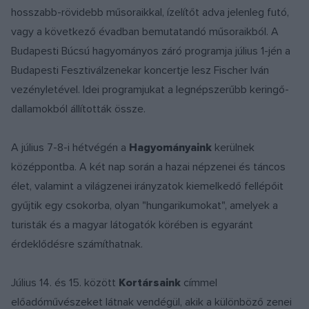
hosszabb-rövidebb műsoraikkal, ízelítőt adva jelenleg futó,
vagy a következő évadban bemutatandó műsoraikból. A
Budapesti Búcsú hagyományos záró programja július 1-jén a
Budapesti Fesztiválzenekar koncertje lesz Fischer Iván
vezényletével. Idei programjukat a legnépszerűbb keringő-
dallamokból állították össze.
A július 7-8-i hétvégén a
Hagyományaink
kerülnek
középpontba. A két nap során a hazai népzenei és táncos
élet, valamint a világzenei irányzatok kiemelkedő fellépőit
gyűjtik egy csokorba, olyan "hungarikumokat", amelyek a
turisták és a magyar látogatók körében is egyaránt
érdeklődésre számíthatnak.
Július 14. és 15. között
Kortársaink
címmel
előadóművészeket látnak vendégül, akik a különböző zenei