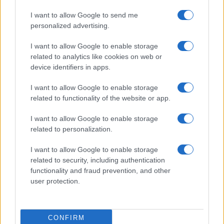
tűzzsonglőrök, buborékfúvók és sárkányeregetők,
I want to allow Google to send me
hangszerek bemutatója és portrérajzoló, körtemuzsikás és
personalized advertising.
tangóharmonikás.
I want to allow Google to enable storage
related to analytics like cookies on web or
Demszky Gábor, a június 12-én tartott sajtótájékoztatón így
device identifiers in apps.
fogalmazott: " Európa talán legszebb hídja igazán méltó arra,
I want to allow Google to enable storage
hogy a város legfontosabb nyári eseményeinek adjon
related to functionality of the website or app.
helyszínt, hiszen annak idején éppen a Dunát átszelő első
I want to allow Google to enable storage
állandó híd felépülése volt a városegyesítés egyik
related to personalization.
legfontosabb gyakorlati feltétele. Nem véletlen, hogy 158
évvel ezelőtt, 1849. június 24-én született meg az a
I want to allow Google to enable storage
related to security, including authentication
rendelet, amellyel Buda és Pest visszafoglalása után a
functionality and fraud prevention, and other
felelős magyar kormány bejelentette a két város
user protection.
egyesítésének szándékát. A rendelet szövege azzal
kezdődött, hogy megállapította, a Lánchíd felépítése teszi
lehetővé a két város egyesítését.
CONFIRM