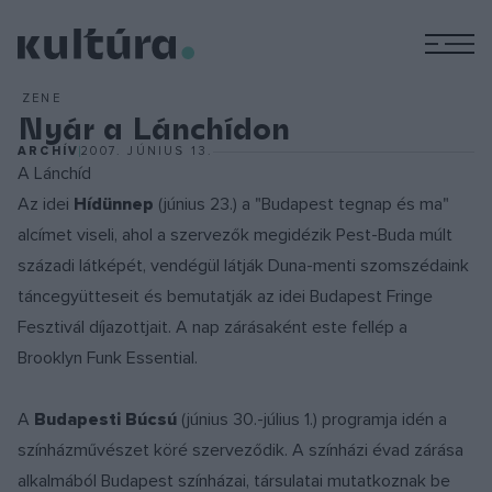
M
ZENE
Nyár a Lánchídon
ARCHÍV
2007. JÚNIUS 13.
A Lánchíd
Az idei
Hídünnep
(június 23.) a "Budapest tegnap és ma"
alcímet viseli, ahol a szervezők megidézik Pest-Buda múlt
századi látképét, vendégül látják Duna-menti szomszédaink
táncegyütteseit és bemutatják az idei Budapest Fringe
Fesztivál díjazottjait. A nap zárásaként este fellép a
Brooklyn Funk Essential.
A
Budapesti Búcsú
(június 30.-július 1.) programja idén a
színházművészet köré szerveződik. A színházi évad zárása
alkalmából Budapest színházai, társulatai mutatkoznak be