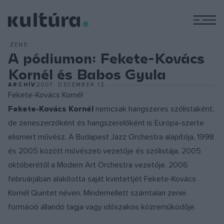
M
ZENE
A pódiumon: Fekete-Kovács
Kornél és Babos Gyula
ARCHÍV
2007. DECEMBER 12.
Fekete-Kovács Kornél
Fekete-Kovács Kornél
nemcsak hangszeres szólistaként,
de zeneszerzőként és hangszerelőként is Európa-szerte
elismert művész. A Budapest Jazz Orchestra alapítója, 1998
és 2005 között művészeti vezetője és szólistája. 2005
októberétől a Modern Art Orchestra vezetője. 2006
februárjában alakította saját kvintettjét Fekete-Kovács
Kornél Quintet néven. Mindemellett számtalan zenei
formáció állandó tagja vagy időszakos közreműködője.