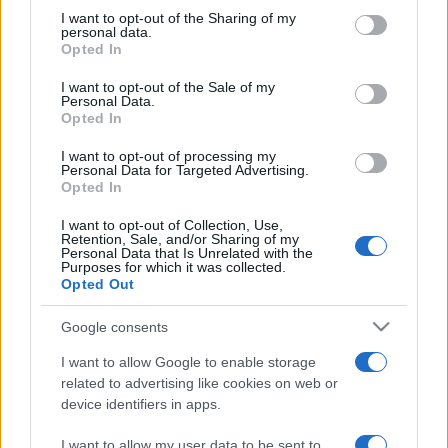
not limited to your visit or usage behaviour. You may click to
I want to opt-out of the Sharing of my
Díjak: 1993-ban a Krakkóban a Jazz Juniors Competition
personal data.
grant or deny consent to Google and its third-party tags to
jazzversenyen zenekarával megszerezte az első helyezést,
Opted In
use your data for below specified purposes in below Google
egyéni teljesítményével pedig a legjobb trombitás díját is
consent section.
I want to opt-out of the Sale of my
Personal Data.
kiérdemelte. 2000-ben és 2004-ben, a "Magyar zeneművek
Opted In
bemutatása és megismertetése érdekében végzett
I want to opt-out of processing my
kimagasló tevékenységéért" az Artisjus Zenei Alapítvány
Personal Data for Targeted Advertising.
Opted In
díjával tüntették ki. 2002-ben Az év zeneszerzőjeként
eMeRTon díjat kapott. 2003-2005 között a Magyar Jazz
I want to opt-out of Collection, Use,
Retention, Sale, and/or Sharing of my
Szövetség elnökségi tagja, a Szövetség bigband
Personal Data that Is Unrelated with the
Purposes for which it was collected.
szekciójának vezetője, illetve a Budapesti Bigband
Opted Out
Találkozók fesztivál kitalálója, és a rendezvény főszervezője
Google consents
2001-2004-ig. 2005-től a Magyar Jazzművészek
Társaságának tagja.
I want to allow Google to enable storage
related to advertising like cookies on web or
device identifiers in apps.
2007. december 13. 20:00 Millenáris Teátrum (Budapest) -
A Fekete-Kovács Kornél Quintet koncertje; Tagjai:
I want to allow my user data to be sent to