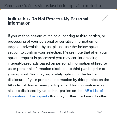
Zeneszerzőként számos kisebb kompozíció mellett a
Budapest Jazz Szvit
szerzője (amely az első Budapest Jazz
kultura.hu -
Do Not Process My Personal
Orchestrának íródott darab). A magyarországi bemutató
Information
után, a szerző dirigálása mellett az UMO Jazz Orchestra
előadásában, Helsinkiben is bemutatták 2002 májusában.
If you wish to opt-out of the sale, sharing to third parties, or
processing of your personal or sensitive information for
Második big bandre íródott egész estés darabja,
A Vándor
,
targeted advertising by us, please use the below opt-out
a Magyar Rádió felkérésére készült. Először az EBU Jazz
section to confirm your selection. Please note that after your
Orchestra adta elő 2002 májusában, Budapesten. A darabot
opt-out request is processed you may continue seeing
interest-based ads based on personal information utilized by
a Budapest Jazz Orchestra rögzítette,
David Liebman
us or personal information disclosed to third parties prior to
vendégszereplésével a BMC kiadásában
HUMAN
your opt-out. You may separately opt-out of the further
CIRCLE/The Wayfarer
címmel látott napvilágot. Legújabb
disclosure of your personal information by third parties on the
IAB’s list of downstream participants. This information may
egész estés darabja,
A Tölgy és a Méh
, melyet a Modern
also be disclosed by us to third parties on the
IAB’s List of
Art Orchestra
Wallace Roney
vendégszereplésével
Downstream Participants
that may further disclose it to other
mutatott be 2006 szeptemberében a Budapest Jazz
third parties.
Fesztiválon.
Please note that this website/app uses one or more Google
Personal Data Processing Opt Outs
services and may gather and store information including but