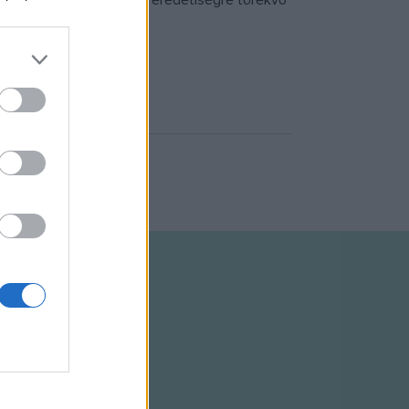
eretettel alkalmazták az eredetiségre törekvő
épszerű instrumentumot.
a) koncertje)