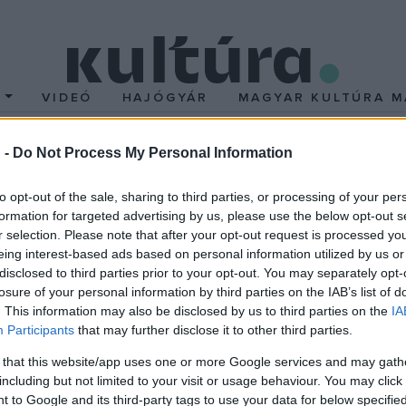
T
VIDEÓ
HAJÓGYÁR
MAGYAR KULTÚRA M
 -
Do Not Process My Personal Information
ét Budapesten
to opt-out of the sale, sharing to third parties, or processing of your per
formation for targeted advertising by us, please use the below opt-out s
r selection. Please note that after your opt-out request is processed y
dista lelkész legidősebb lányaként, és az afroamerikai kereszté
eing interest-based ads based on personal information utilized by us or
disclosed to third parties prior to your opt-out. You may separately opt-
orgona mellett és amerikai, illetve franciaorzsági tanulmányok 
losure of your personal information by third parties on the IAB’s list of
elepült le. A klasszikus dzsessz-sztenderdektől a gospeleken és 
. This information may also be disclosed by us to third parties on the
IA
lent meg, a legutóbbi éppen a kiváló pozanossal, Sarah Morrow-va
Participants
that may further disclose it to other third parties.
 that this website/app uses one or more Google services and may gath
ockzene fejlődésében jelentős szerepet játszott. A hangszer a
including but not limited to your visit or usage behaviour. You may click 
 to Google and its third-party tags to use your data for below specifi