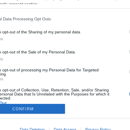
urópában is megjelent, s különleges hangszínei miatt nagy elősz
ogle consent section.
urens Hammondról kapta nevét, aki 1935-ben alkotta meg a máig n
l Data Processing Opt Outs
enáris Park) - Teátrum (Budapest) - Rhoda Scott (Hammond-orgon
o opt-out of the Sharing of my personal data.
In
o opt-out of the Sale of my Personal Data.
In
to opt-out of processing my Personal Data for Targeted
ing.
In
o opt-out of Collection, Use, Retention, Sale, and/or Sharing
ersonal Data that Is Unrelated with the Purposes for which it
lected.
Out
CONFIRM
consents
o allow Google to enable storage related to advertising like cookies on
Data Deletion
Data Access
Privacy Policy