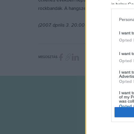
ötvenes években népszerűvé vált, 1960 után E
in below Go
rockbandák. A hangszert a feltalálójáról, La
Persona
(2007. április 3. 20:00 Jövő Háza (volt Mill
I want t
Opted 
I want t
MEGOSZTÁS
Opted 
I want 
Advertis
Opted 
I want t
of my P
was col
Opted 
Google 
I want t