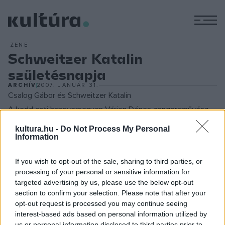
M
ZENE
Schweitzer Katalin
születésnapja
ARCHÍV
2007. JANUÁR 31.
Csalog Gábor és Schweitzer Katalin
A kedd esti hangversenyen Várjon Dénes zongoraművész
Janácek-darabokat, Csalog Gábor Debussy-etüdöket
kultura.hu -
Do Not Process My Personal
Information
játszott, Márta István zeneszerző-színigazgató-
fesztiválszervező saját gyerekkori kompozícióival
If you wish to opt-out of the sale, sharing to third parties, or
szórakoztatta az egybegyűlteket; emellett Schweitzer
processing of your personal or sensitive information for
Katalin jó néhány korábbi tanítványa lépett színpadra, hogy
targeted advertising by us, please use the below opt-out
section to confirm your selection. Please note that after your
egy-egy rövid zongoradarab előadásával kifejezze
opt-out request is processed you may continue seeing
tiszteletét és háláját. Schweitzer Katalin 1937-ben született
interest-based ads based on personal information utilized by
Budapesten; a konzervatóriumban Vásárhelyi Magda, míg a
us or personal information disclosed to third parties prior to