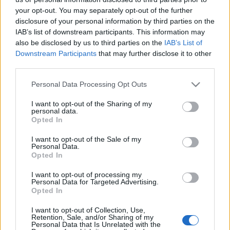
your opt-out. You may separately opt-out of the further
Zeneakadémián Solymos Péter professzor növendéke volt.
disclosure of your personal information by third parties on the
Szólistaként és kamaramuzsikusként évtizedeken át
IAB’s list of downstream participants. This information may
hangversenyezett. Pedagógusi pályáját 1960-ban, a
also be disclosed by us to third parties on the
IAB’s List of
Downstream Participants
that may further disclose it to other
Lórántffy Zsuzsanna ének-zenei általános iskola
third parties.
zongoratanáraként kezdte, majd 1969-től a Bartók Béla
Please note that this website/app uses one or more Google
Zeneművészeti Szakközépiskolában - közismert nevén a
Personal Data Processing Opt Outs
services and may gather and store information including but
konziban - dolgozott, ahol hosszú éveken át a zongora
not limited to your visit or usage behaviour. You may click to
I want to opt-out of the Sharing of my
personal data.
tanszék vezetője volt. Emellett két évig a Zeneakadémia
grant or deny consent to Google and its third-party tags to
Opted In
use your data for below specified purposes in below Google
rendkívüli tehetségek előkészítő tagozatán is tanított.
consent section.
I want to opt-out of the Sale of my
Personal Data.
Opted In
MEGOSZTÁS
I want to opt-out of processing my
Personal Data for Targeted Advertising.
Opted In
I want to opt-out of Collection, Use,
Retention, Sale, and/or Sharing of my
Personal Data that Is Unrelated with the