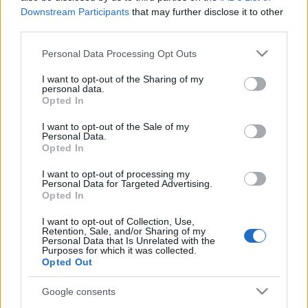
fejlődött olasz
Mau Mau
együttes.
Downstream Participants
that may further disclose it to other
third parties.
A ZENE ÜNNEPE
Please note that this website/app uses one or more Google
Personal Data Processing Opt Outs
services and may gather and store information including but
A zene ünnepét 1982-ben Franciaországban indították el.
not limited to your visit or usage behaviour. You may click to
I want to opt-out of the Sharing of my
Mára több mint száz országban rendeznek programokat
personal data.
grant or deny consent to Google and its third-party tags to
Opted In
június 21-én. Európában a kezdeményezés egyesületi
use your data for below specified purposes in below Google
consent section.
formát öltött: a Zene Európai Ünnepe egyesülete szervezők
I want to opt-out of the Sale of my
Personal Data.
és intézmények hálózatát fogja össze, 1995 óta a köz- és
Opted In
magánintézmények képviselői minden évben közösen
I want to opt-out of processing my
Personal Data for Targeted Advertising.
szervezik a programokat. A Zene Európai Ünnepének
Opted In
chartáját 1997-ben 12 európai ország 16 városa írta alá
I want to opt-out of Collection, Use,
Budapesten. A charta szerint ez az esemény az élő zene
Retention, Sale, and/or Sharing of my
Personal Data that Is Unrelated with the
szabadtéri, ingyenes ünnepe.
Purposes for which it was collected.
A Dunakorzón délután térzene köszönti az érdeklődőket a
Opted Out
15 éves
Honvéd Palota Zenekar
előadásában. Az V.
Google consents
kerületi Szomory Dezső téren a
Vándor Kórus
lép fel. Jövő