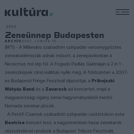
M
ZENE
Zeneünnep Budapesten
ARCHÍV
2007. JÚNIUS 15.
(MTI) - A Millenáris szabadtéri színpadán versenygyőztes
zeneakadémisták adnak műsort, a zenepavilonban a
Nicoicmus trió lép föl. A Fogadó Padlás Galériáján a 2 in 1 -
zenészképek című kiállítás nyílik meg. A földszinten a 2007-
es Budapesti Fringe Fesztivál díjazottjai, a
Pribojszki
Mátyás Band
és a
Zavarock
ad koncertet, majd a
magyarországi cigány zenei hagyományokból merítő
Nomada zenekar játszik.
A Petőfi Csarnok szabadtéri színpadán csütörtökön este
Beatrice
koncert lesz, a nagyteremben hazai zenekarok
részvételével rendezik a Budapest Tribute Fesztivált,