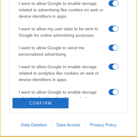
I want to allow Google to enable storage
pénteken rendezik a Margitszigeti Szabadtéri Színpadon a
related to advertising like cookies on web or
XII. Duna Karnevál gáláját. Jövő szombaton Hídünnep lesz a
device identifiers in apps.
Roosevelt téren és a Clark Ádám téren. A karneváli
I want to allow my user data to be sent to
felvonulás ezen a napon délután három órakor indul a Clark
Google for online advertising purposes.
Ádám térről a Lánchídon át a Vörösmarty térre.
A Kodály jubileumi év alkalmából az Etnofon Records és a
I want to allow Google to send me
personalized advertising.
Néprajzi Múzeum közösen, a zene ünnepén jelenteti meg
Kiss Ferenc
Pávaének
című művének koncertfelvételét
I want to allow Google to enable storage
related to analytics like cookies on web or
DVD-n. Ugyanezen a napon lát napvilágot a másik Etnofon
device identifiers in apps.
újdonság, a
Világzene Magyarországon
1972-2006 című
kiadvány. A 4 lemezből álló gyűjtemény a magyarországi
I want to allow Google to enable storage
related to functionality of the website or app.
világzene történetét tekinti át a műfaj legrangosabb
CONFIRM
előadóinak felvételeivel a tradicionális népzenétől az
I want to allow Google to enable storage
autonóm feldolgozásokon át az etnodzsesszig.
related to personalization.
Data Deletion
Data Access
Privacy Policy
I want to allow Google to enable storage
related to security, including authentication