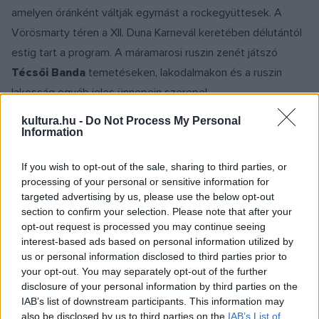
amelyen óránként váltják egymást a rockegyüttesek. A
Vörösmarty téren a XII. Duna Karnevál keretében délutántól
estig tart a program. A máramarosi ruszin zenét játszó
Técsői Banda
temetéseken, lakodalmakon és a ruszin
lakosság egyéb jeles ünnepein szerepel.
A téren fellépő, magyar zenészekből álló
Chicago Jazz
kultura.hu -
Do Not Process My Personal
Gang
a 20-as, 30-as évek amerikai dzsesszzenéjét játssza.
Information
A
Ballet Folclorico Quetzal
mexikói folklórt mutat be, a
If you wish to opt-out of the sale, sharing to third parties, or
Maskarades Zenekar
görög népzenével érkezik. A
processing of your personal or sensitive information for
Városligetben, a Királydombon és környékén állítják fel a
targeted advertising by us, please use the below opt-out
West-Balkán - Hangfoglalás Színpadot, ahol
section to confirm your selection. Please note that after your
opt-out request is processed you may continue seeing
"hangszersimogató", interaktív hangszerkiállítás működik.
interest-based ads based on personal information utilized by
Fellép az egyik legnépszerűbb hazai formáció, a
Pannonia
us or personal information disclosed to third parties prior to
Allstars Ska Orchestra
, a népes francia
Debout Sur Le
your opt-out. You may separately opt-out of the further
disclosure of your personal information by third parties on the
Zinc
, amely tavaly a Szigeten nagy sikert aratott, valamint
IAB’s list of downstream participants. This information may
az utcazenekarként indult, népszerű fesztiválcsapattá
also be disclosed by us to third parties on the
IAB’s List of