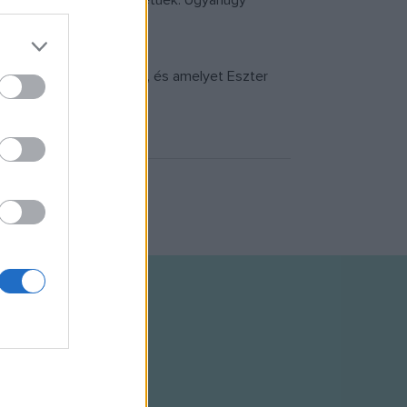
óriát sem, annyira sokrétűek. Ugyanúgy
rn Art Orchestra játszik, és amelyet Eszter