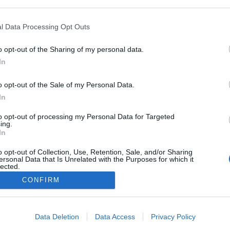
 a lemezen felcsendülő dalokra nem lehet ráhúzni egyetlen kateg
ogle consent section.
-ből. Minegyik "eszteres".
l Data Processing Opt Outs
Kovács Kornél
által Big Band-re hangszerelt dal, amelyet a Mode
o opt-out of the Sharing of my personal data.
In
o opt-out of the Sale of my Personal Data.
In
to opt-out of processing my Personal Data for Targeted
ing.
In
o opt-out of Collection, Use, Retention, Sale, and/or Sharing
ersonal Data that Is Unrelated with the Purposes for which it
lected.
Out
CONFIRM
consents
Data Deletion
Data Access
Privacy Policy
o allow Google to enable storage related to advertising like cookies on