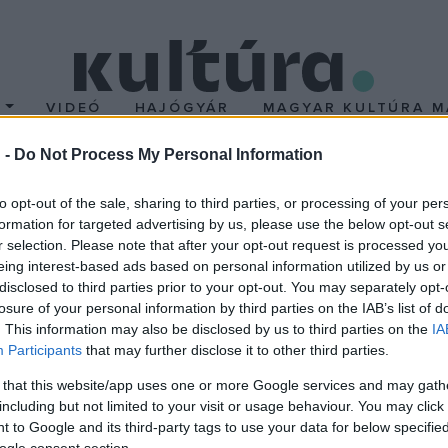
T
VIDEÓ
HAJÓGYÁR
MAGYAR KULTÚRA M
 -
Do Not Process My Personal Information
rékeny világban jár
to opt-out of the sale, sharing to third parties, or processing of your per
formation for targeted advertising by us, please use the below opt-out s
r selection. Please note that after your opt-out request is processed y
eing interest-based ads based on personal information utilized by us or
ámhoz készült videoklipben egy képzeletbeli selejtezés jelenik
disclosed to third parties prior to your opt-out. You may separately opt-
rázsolt hangulatú klip alapötlete az énekesnőtől származik, aki 
losure of your personal information by third parties on the IAB’s list of
. This information may also be disclosed by us to third parties on the
IA
emmibe vezető zöld ajtó, egy gyönyörű baba - aki mellesleg Eszt
Participants
that may further disclose it to other third parties.
 that this website/app uses one or more Google services and may gath
including but not limited to your visit or usage behaviour. You may click 
aly áprilisban kijött első koronghoz - a Beszállókártyához igazi
 to Google and its third-party tags to use your data for below specifi