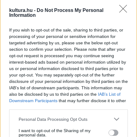
Massacre
című nagylemezének első single-jéhez készült
kultura.hu -
Do Not Process My Personal
videoklipet.
Information
If you wish to opt-out of the sale, sharing to third parties, or
Ennek persze nem nagyon örül a nyolcvanas évek
processing of your personal or sensitive information for
meghatározó popzenekarának vezetője,
Simon Le Bon
,
targeted advertising by us, please use the below opt-out
pedig emlékezhetne arra, hogy huszonhat évvel ezelőtt a
section to confirm your selection. Please note that after your
opt-out request is processed you may continue seeing
Girls On Film
című klipjük BBC-s bojkottja kifejezetten jól
interest-based ads based on personal information utilized by
jött a bandának. A tiltás körüli huzavona miatt akkor nagyon
us or personal information disclosed to third parties prior to
gyorsan beindult az együttes szekere.
your opt-out. You may separately opt-out of the further
disclosure of your personal information by third parties on the
IAB’s list of downstream participants. This information may
A mostani,
Justin Timberlake
segítségével (társzerző és
also be disclosed by us to third parties on the
IAB’s List of
producer) felvett
Falling Down
című dalhoz forgatott
Downstream Participants
that may further disclose it to other
third parties.
videóban fiatal modelleket, kizárólag lányokat (Pete Doherty
fellélegezhet, ezek szerint a nemrég két év
Please note that this website/app uses one or more Google
Personal Data Processing Opt Outs
services and may gather and store information including but
felfüggesztettet kapott zenész nem volt a klip ihletői
not limited to your visit or usage behaviour. You may click to
I want to opt-out of the Sharing of my
között) láthatunk, akik elvonókúrára kárhoztattak drog- vagy
personal data.