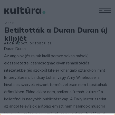
M
ZENE
Betiltották a Duran Duran új
klipjét
ARCHÍV
2007. OKTÓBER 31.
Duran Duran
Az angolok (és rajtuk kívül persze sokan mások)
előszeretettel csámcsognak olyan rehabilitációs
intézetekbe (és azokból kifelé) rohangáló sztárokon, mint
Britney Spears, Lindsay Lohan vagy Amy Winehouse, a
hivatalos szervek viszont természetesen nem tapsikolnak
örömükben. Pláne akkor nem, amikor a "rehab-kultusz" a
kelleténél is nagyobb publicitást kap. A Daily Mirror szerint
az angol televíziók állítólag emiatt nem hajlandók műsorra
tűzni a Duran Duran novemberben megjelenő
Red Carpet