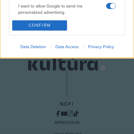
I want to allow Google to send me
personalized advertising.
MEGOSZTÁS
I want to allow Google to enable storage
CONFIRM
related to analytics like cookies on web or
device identifiers in apps.
Data Deletion
Data Access
Privacy Policy
I want to allow Google to enable storage
related to functionality of the website or app.
I want to allow Google to enable storage
related to personalization.
I want to allow Google to enable storage
related to security, including authentication
functionality and fraud prevention, and other
NÉPI
user protection.
IMPRESSZUM