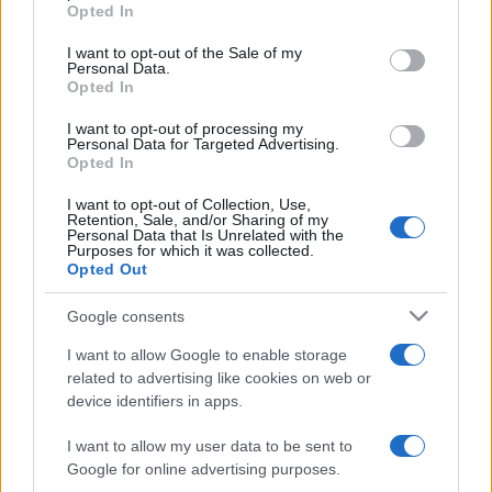
grant or deny consent to Google and its third-party tags to
Opted In
alkoholfüggőségük miatt. "A rehabra kényszerült modellek
use your data for below specified purposes in below Google
consent section.
koncepciója nagyon illett a számhoz. Igen szomorú klip, de
I want to opt-out of the Sale of my
Personal Data.
azért szépséget is felfedezhetünk benne. Szerintünk ez a
Opted In
zenekar egyik legjobban sikerült klipje, ezért csalódottak
I want to opt-out of processing my
Personal Data for Targeted Advertising.
vagyunk, hogy az angliai megjelenéshez új videót kell
Opted In
készítenünk" - nyilatkozta a Duran Duran szóvivője.
I want to opt-out of Collection, Use,
Retention, Sale, and/or Sharing of my
Personal Data that Is Unrelated with the
A pár napja Simon Le Bonnal interjút készítő The Sun brit
Purposes for which it was collected.
bulvárlap ítésze szerint egyébként az elmúlt évek egyik
Opted Out
legjobb lemeze lesz a november 19-én megjelenő Red
Google consents
Carpet Massacre. A Duran Duran frontembere egyébként a
I want to allow Google to enable storage
beszélgetés során egy pillanatig sem titkolta, hogy a maguk
related to advertising like cookies on web or
idejében ők is nyúltak kábítószerekhez, de mint mondta, arra
device identifiers in apps.
mindig ügyeltek, hogy ezt ne nyilvánosan tegyék. Le Bon
I want to allow my user data to be sent to
manapság már egészséges életet él, vegetáriánus és sokat
Google for online advertising purposes.
sportol.