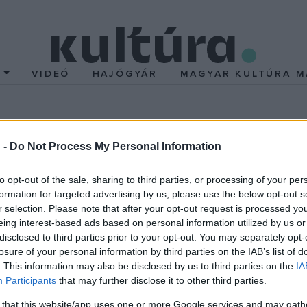
T
VIDEÓ
HAJÓGYÁR
MAGYAR KULTÚRA M
re-tól
 -
Do Not Process My Personal Information
Smith
vezette
Cure
végre összeszedi magát és összerak egy al
to opt-out of the sale, sharing to third parties, or processing of your per
ült a korong, méghozzá két verzióban. A dupla lemezes változat
formation for targeted advertising by us, please use the below opt-out s
r selection. Please note that after your opt-out request is processed y
társait dicséri majd.
eing interest-based ads based on personal information utilized by us or
disclosed to third parties prior to your opt-out. You may separately opt-
 a Suretone/Geffen kiadó ennyi év után és ilyen karrierrel a hát
losure of your personal information by third parties on the IAB’s list of
. This information may also be disclosed by us to third parties on the
IA
ő tizenharmadik dupla nagylemezére. "Naiv módon abba a hitbe r
Participants
that may further disclose it to other third parties.
iálisabb lesz" - nyilatkozta Smith a Billboardnak. A várhatóan cs
 that this website/app uses one or more Google services and may gath