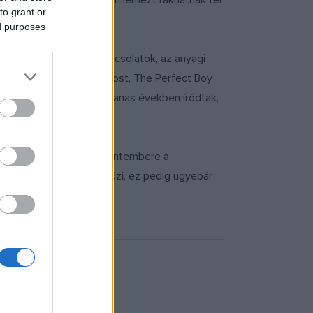
perkálniuk és máris három lemezt rakhatnak fel
to grant or
ed purposes
 boncolgatnak, mint kapcsolatok, az anyagi
n Your Mind, The Hungry Ghost, The Perfect Boy
elyek eredetileg a nyolcvanas években íródtak,
turnéra induló banda frontembere a
nkább a lelkiállapotát tükrözi, ez pedig ugyebár