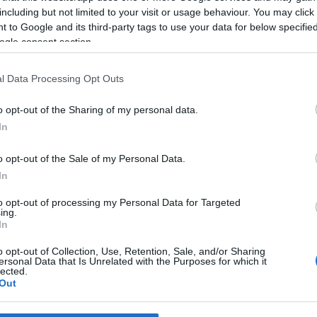
 a szimpla, így az igazi elvetemülteknek csak két cd árát kell ki
including but not limited to your visit or usage behaviour. You may click 
 to Google and its third-party tags to use your data for below specifi
ogle consent section.
y letisztultak, dinamikusak lesznek; a dalok pedig olyan témákat
nt, ami belefér. Pár nótának már a címe is tudható: Lusting Here I
l Data Processing Opt Outs
ült, hogy Smith három olyan dalnak is helyet szorít az albumon, m
o opt-out of the Sharing of my personal data.
kkordmeneteket megtartva, készen állnak a bemutatkozásra.
In
kai (ezt követően pedig nagy valószínűséggel európai) koncert
o opt-out of the Sale of my Personal Data.
In
en sokáig. Állítása szerint el akarta találni azt a hangzást, ami legi
to opt-out of processing my Personal Data for Targeted
ing.
In
o opt-out of Collection, Use, Retention, Sale, and/or Sharing
ersonal Data that Is Unrelated with the Purposes for which it
lected.
Out