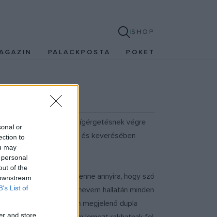
SHOP
AGAZIN
PALACKPOSTA
POKET
bumra való anyagot. Az ígérgetésnek végre
sonal or
ot Smith összeállításában és keverésében
ection to
ou may
 personal
out of the
a mögött sem bízik meg benne annyira, hogy szó
 downstream
B’s List of
ingattam magam, hogy a nevem hallatán minden
ak limitált példányszámban megjelenő dupla
er and store