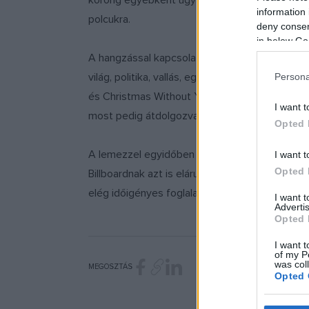
korong egyébként ugyanannyiba kerül majd, mint
information 
polcukra.
deny consent
in below Go
A hangzással kapcsolatban Smith elmondta, hog
világ, politika, vallás, egyszóval szinte minde
Persona
és Christmas Without You. Sőt, már az is kider
I want t
most pedig átdolgozva, az alapdallamot és a
Opted 
A lemezzel egyidőben nagyszabású észak-ameri
I want t
Opted 
Billboardnak azt is elárulta, hogy mi tartott ily
elég időigényes foglalatosság.
I want 
Advertis
Opted 
I want t
of my P
was col
MEGOSZTÁS
Opted 