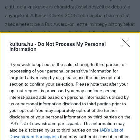
alatt, de a kritikusok is elragadtatással beszéltek debütáló
anyagukról. A Kaiser Chiefs 2006 februárjában három díjat
zsebelhetett be a Brit Award-on, ezzel mintegy bizonyítékát
adva annak, hogy érdemes volt rájuk odafigyelni.
kultura.hu -
Do Not Process My Personal
Information
Nem csoda hát, hogy a rajongók és a szakma óriási
várakozással tekint február 26-ára, amikor is boltokba került
If you wish to opt-out of the sale, sharing to third parties, or
a zenekar második nagylemeze a Yours Truly, Angry Mob,
processing of your personal or sensitive information for
amelyről a fiúk egyébként már eljátszottak pár dalt a tavalyi
targeted advertising by us, please use the below opt-out
section to confirm your selection. Please note that after your
Reading And Leeds fesztiválon. Az albumot a Ruby című
opt-out request is processed you may continue seeing
maxi előzi meg február 19-én. A Yours Truly, Angry Mob
interest-based ads based on personal information utilized by
produceri munkálatait ismét a Blur-ös Stephen Street
us or personal information disclosed to third parties prior to
your opt-out. You may separately opt-out of the further
végezte.
disclosure of your personal information by third parties on the
IAB’s list of downstream participants. This information may
A Yours Truly, Angry Mob tracklistája:
also be disclosed by us to third parties on the
IAB’s List of
Downstream Participants
that may further disclose it to other