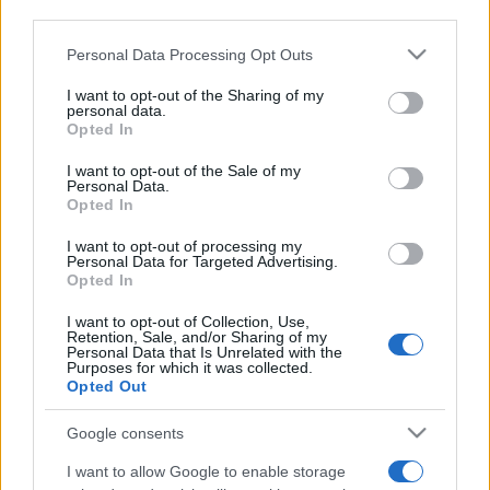
third parties.
Ruby
Please note that this website/app uses one or more Google
Personal Data Processing Opt Outs
services and may gather and store information including but
The Angry Mob
not limited to your visit or usage behaviour. You may click to
I want to opt-out of the Sharing of my
personal data.
grant or deny consent to Google and its third-party tags to
Opted In
use your data for below specified purposes in below Google
Heat Dies Down
consent section.
I want to opt-out of the Sale of my
Personal Data.
Opted In
High Royds
I want to opt-out of processing my
Personal Data for Targeted Advertising.
Love Is Not A Competition (But I'm Winning)
Opted In
I want to opt-out of Collection, Use,
Thank You Very Much
Retention, Sale, and/or Sharing of my
Personal Data that Is Unrelated with the
Purposes for which it was collected.
Opted Out
I Can Do Without You
Google consents
My Kind Of Guy
I want to allow Google to enable storage