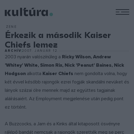
M
ZENE
Érkezik a második Kaiser
Chiefs lemez
ARCHÍV
2007. JANUÁR 12.
2003 nyarán valószínűleg a
Ricky Wilson, Andrew
'Whitey' White, Simon Rix, Nick 'Peanut' Baines, Nick
Hodgson
alkotta
Kaiser Chiefs
nem gondolta volna, hogy
két évvel később rajongók ezrei fogják skandálni nevüket és
lányok százai ölre mennek majd az együttes tagjainak
aláírásaiért. Az Employment megjelenése után pedig pont
ez történt.
A Buzzcocks, a Jam és a Kinks által kitaposott ösvényre
rálépő bandát nemcsak a rajongók szerették meg se perc