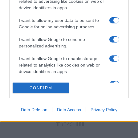
related to advertising like cookies on web or
Everything Is Average Nowadays
device identifiers in apps.
I want to allow my user data to be sent to
Boxing Champ
Google for online advertising purposes.
I want to allow Google to send me
Learnt My Lesson Well
personalized advertising.
Try Your Best
I want to allow Google to enable storage
related to analytics like cookies on web or
device identifiers in apps.
Learnt My Lesson Well
I want to allow Google to enable storage
CONFIRM
related to functionality of the website or app.
Try Your Best
I want to allow Google to enable storage
related to personalization.
Data Deletion
Data Access
Privacy Policy
MEGOSZTÁS
I want to allow Google to enable storage
related to security, including authentication
functionality and fraud prevention, and other