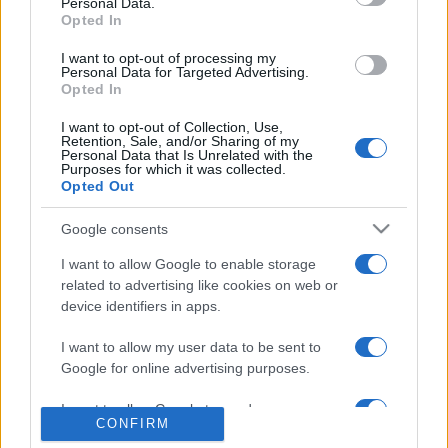
Personal Data.
(Björk, Massive Attack, Gwen Stefani) lett a producere, és a
Opted In
régi barát, Bono is felügyelte a munkálatokat. A U2
I want to opt-out of processing my
Personal Data for Targeted Advertising.
frontembere maga hívta fel Hoopert, hogy jöjjön el és
Opted In
hallgassa meg a dalokat, amiket Andrea írt az elmúlt időben.
I want to opt-out of Collection, Use,
Hooper pedig magával vitte Andrea demóját a vakációjára,
Retention, Sale, and/or Sharing of my
Personal Data that Is Unrelated with the
ahonnan egyik nap azzal hívta fel a legkissbbik Corr lányt,
Purposes for which it was collected.
Opted Out
hogy vállalja a producerséget.
Google consents
Így kezdődött hát a közös munka, melynek eredménye pár
I want to allow Google to enable storage
napja már a lemezboltokban is megtalálható.
related to advertising like cookies on web or
device identifiers in apps.
I want to allow my user data to be sent to
MEGOSZTÁS
Google for online advertising purposes.
I want to allow Google to send me
CONFIRM
personalized advertising.