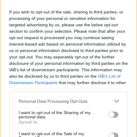
jelentette a Warner Music Hungary. Legkisebb testvérként,
If you wish to opt-out of the sale, sharing to third parties, or
még iskolába járt, mikor belépett a zenekarba. "Szinte
processing of your personal or sensitive information for
elraboltak minden délután a buszmegállóból, amikor véget
targeted advertising by us, please use the below opt-out
section to confirm your selection. Please note that after your
értek az órák" - mesélte egy interjúban. Bátyja, Jim győzte
opt-out request is processed you may continue seeing
meg a lányokat arról, hogy menjenek el a The Commitments
interest-based ads based on personal information utilized by
c. film 1991-es szereplőválogatására, ott ismerték fel a
us or personal information disclosed to third parties prior to
your opt-out. You may separately opt-out of the further
potenciált a családi zenekarban, és a válogató győzte meg a
disclosure of your personal information by third parties on the
zenei rendezőt, John Hughes-t, hogy vegye szárnyai alá a
IAB’s list of downstream participants. This information may
Corr testvéreket.
also be disclosed by us to third parties on the
IAB’s List of
Downstream Participants
that may further disclose it to other
third parties.
Andrea gyönyörű hangja, a lányok szépsége és a kelta
Please note that this website/app uses one or more Google
gyökerek rádióbarát popzenébe való beültetése,
Personal Data Processing Opt Outs
services and may gather and store information including but
természetesen zenei tehetségükkel együtt elég volt ahhoz,
not limited to your visit or usage behaviour. You may click to
I want to opt-out of the Sharing of my
personal data.
hogy egy jól eladható zenekar jöjjön létre.
grant or deny consent to Google and its third-party tags to
Opted In
use your data for below specified purposes in below Google
consent section.
I want to opt-out of the Sale of my
Andrea szólólemezének, a Ten Feet High-nak Nellee Hooper