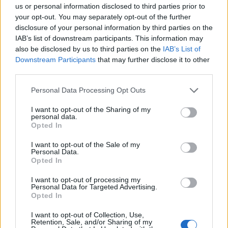
us or personal information disclosed to third parties prior to
Tim McGraw
your opt-out. You may separately opt-out of the further
Brad Paisley
disclosure of your personal information by third parties on the
IAB’s list of downstream participants. This information may
also be disclosed by us to third parties on the
IAB’s List of
Legjobb női előadó
Downstream Participants
that may further disclose it to other
Martina McBride
third parties.
Taylor Swift
Please note that this website/app uses one or more Google
Personal Data Processing Opt Outs
Carrie Underwood
services and may gather and store information including but
not limited to your visit or usage behaviour. You may click to
I want to opt-out of the Sharing of my
personal data.
grant or deny consent to Google and its third-party tags to
Legjobb együttes
Opted In
use your data for below specified purposes in below Google
Big 'n' Rich
consent section.
I want to opt-out of the Sale of my
Personal Data.
Brooks 'n' Dunn
Opted In
Rascal Flatts
I want to opt-out of processing my
Personal Data for Targeted Advertising.
Opted In
Legjobb album
Tim McGraw - Let It Go
I want to opt-out of Collection, Use,
Retention, Sale, and/or Sharing of my
Rascal Flatts - Me And My Gang