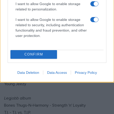
I want to allow Google to enable storage
Justin Timberlake - FutureSex/LoveSounds
related to personalization.
Rap/Hip-Hop:
I want to allow Google to enable storage
related to security, including authentication
Legjobb együttes
functionality and fraud prevention, and other
Bone Thugs-N-Hamony
user protection.
Pretty Ricky
Shop Boyz
CONFIRM
Legjobb férfi előadó
Fabolous
Data Deletion
Data Access
Privacy Policy
T.I.
Young Jeezy
Legjobb album
Bones Thugs-N-Harmony - Strength 'n' Loyalty
T.I. - T.I. vs. T.I.P.