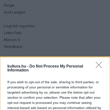
Fergie
Avril Lavigne
Legjobb együttes
Linkin Park
Maroon 5
Nickelback
Legjobb album
kultura.hu -
Do Not Process My Personal
Daughtry - Daughtry
Information
Linkin Park - Minutes To Midnight
Justin Timberlake - FutureSex/Love Sounds
If you wish to opt-out of the sale, sharing to third parties, or
processing of your personal or sensitive information for
targeted advertising by us, please use the below opt-out
Country:
section to confirm your selection. Please note that after your
Legjobb férfi előadó
opt-out request is processed you may continue seeing
interest-based ads based on personal information utilized by
Toby Keith