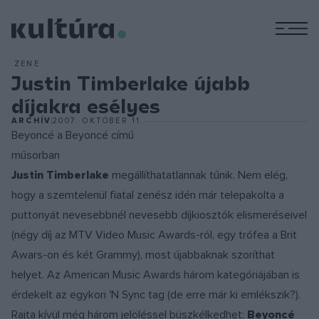
M
ZENE
Justin Timberlake újabb
díjakra esélyes
ARCHÍV
2007. OKTÓBER 11.
Beyoncé a Beyoncé című
műsorban
Justin Timberlake
megállíthatatlannak tűnik. Nem elég,
hogy a szemtelenül fiatal zenész idén már telepakolta a
puttonyát nevesebbnél nevesebb díjkiosztók elismeréseivel
(négy díj az MTV Video Music Awards-ról, egy trófea a Brit
Awars-on és két Grammy), most újabbaknak szoríthat
helyet. Az American Music Awards három kategóriájában is
érdekelt az egykori 'N Sync tag (de erre már ki emlékszik?).
Rajta kívül még három jelöléssel büszkélkedhet:
Beyoncé