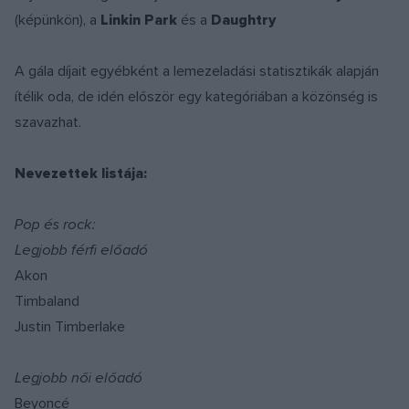
(képünkön), a
Linkin Park
és a
Daughtry
A gála díjait egyébként a lemezeladási statisztikák alapján
ítélik oda, de idén először egy kategóriában a közönség is
szavazhat.
Nevezettek listája:
Pop és rock:
Legjobb férfi előadó
Akon
Timbaland
Justin Timberlake
Legjobb női előadó
Beyoncé