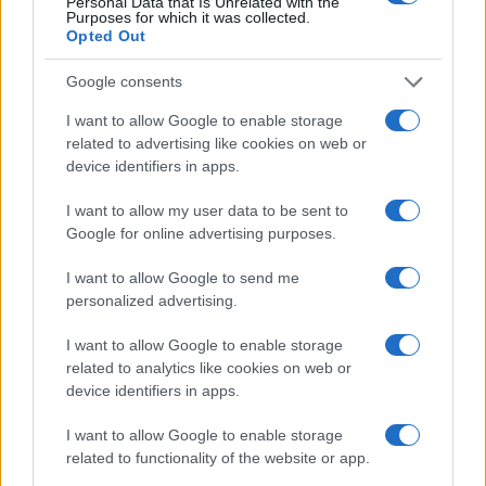
Personal Data that Is Unrelated with the
Purposes for which it was collected.
Carrie Underwood - Some Hearts
Opted Out
Google consents
Soul/Rhythm 'n' Blues:
Legjobb férfi előadó
I want to allow Google to enable storage
related to advertising like cookies on web or
Akon
device identifiers in apps.
Ne-Yo
T-Pain
I want to allow my user data to be sent to
Google for online advertising purposes.
Legjobb női előadó
I want to allow Google to send me
Beyoncé
personalized advertising.
Fantasia
I want to allow Google to enable storage
Rihanna
related to analytics like cookies on web or
device identifiers in apps.
Legjobb album
I want to allow Google to enable storage
Beyoncé - B'Day
related to functionality of the website or app.
R. Kelly - Double Up