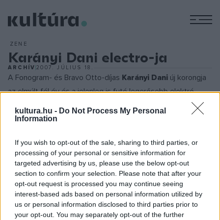
M
ZENE
Karányi Dani electro-ja
ARCHÍV
2007. JÚLIUS 18.
A Fonogram- és Bravo Otto-díjas
Karányi Dani
új korongja
az elmúlt fél év és a jelenleg is futó legerősebb elektró
felvételeit tartalmazza - több olyan átdolgozásban is, amit
kultura.hu -
Do Not Process My Personal
még talán sosem lehetett hallani itthon.
Information
If you wish to opt-out of the sale, sharing to third parties, or
Karányi szerint az anyag érdekessége, hogy nem a
processing of your personal or sensitive information for
hagyományos módon lett keverve és felvéve: az élő
targeted advertising by us, please use the below opt-out
mixfelvétel utólagosan analóg szintetizátorral és sok egyedi
section to confirm your selection. Please note that after your
opt-out request is processed you may continue seeing
hangmintával, vágással is ki lett egészítve. Ráadásul a mix
interest-based ads based on personal information utilized by
két új saját, eddig még meg nem jelent felvételt is tartalmaz
us or personal information disclosed to third parties prior to
('My Baby My', 'arcade3') a készülő új albumomról.
your opt-out. You may separately opt-out of the further