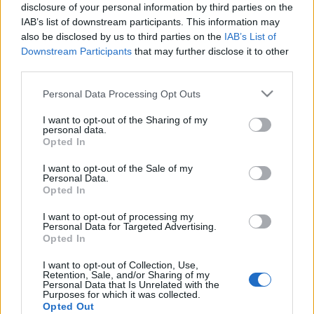
disclosure of your personal information by third parties on the
IAB’s list of downstream participants. This information may
Egy-egy szám erejéig feltűnik a korongon az osztrák dance-
also be disclosed by us to third parties on the
IAB’s List of
trió, a
Global Deejays
,
Princess SuperstarSander
Downstream Participants
that may further disclose it to other
third parties.
Kleinenberg
, míg hat éve az Oktogon című koronggal
debütált, azóta pedig már további öt nagylemezt kiadott
Please note that this website/app uses one or more Google
Personal Data Processing Opt Outs
services and may gather and store information including but
Karányi
Bob Sinclar
től két dalt is megmixelt.
not limited to your visit or usage behaviour. You may click to
I want to opt-out of the Sharing of my
personal data.
grant or deny consent to Google and its third-party tags to
Opted In
use your data for below specified purposes in below Google
consent section.
MEGOSZTÁS
I want to opt-out of the Sale of my
Personal Data.
Opted In
I want to opt-out of processing my
Personal Data for Targeted Advertising.
Opted In
I want to opt-out of Collection, Use,
Retention, Sale, and/or Sharing of my
Personal Data that Is Unrelated with the
Purposes for which it was collected.
Opted Out