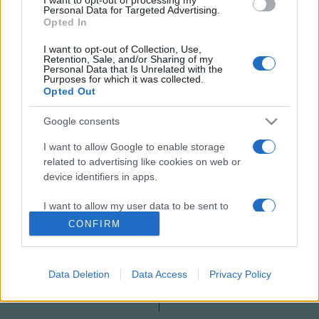
Personal Data for Targeted Advertising.
bizonyos védjegyek visszakerüljenek a Beatles Apple Corps
Opted In
további használatába. A Beatles az Apple Corps-ot 1968-
I want to opt-out of Collection, Use,
ban alapította, hogy dalaikat forgalomba hozza, és alkotási
Retention, Sale, and/or Sharing of my
Personal Data that Is Unrelated with the
ügyleteiket irányítsák vele.
Purposes for which it was collected.
Opted Out
Google consents
MEGOSZTÁS
I want to allow Google to enable storage
related to advertising like cookies on web or
device identifiers in apps.
I want to allow my user data to be sent to
Google for online advertising purposes.
CONFIRM
I want to allow Google to send me
personalized advertising.
Data Deletion
Data Access
Privacy Policy
I want to allow Google to enable storage
related to analytics like cookies on web or