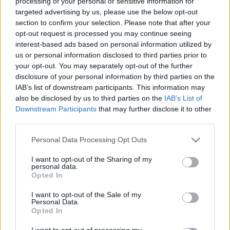
processing of your personal or sensitive information for
ezentúl elérhető lesz egy olyan formában, ami a
targeted advertising by us, please use the below opt-out
section to confirm your selection. Please note that after your
zenehallgatók új generációjának igényeit elégíti ki." - mondta
opt-out request is processed you may continue seeing
Ono. Az Apple főnöke, Steve Jobs elmondta: "John Lennon
interest-based ads based on personal information utilized by
egyike a modern idők legnagyobb zenészeinek. Fel vagyunk
us or personal information disclosed to third parties prior to
your opt-out. You may separately opt-out of the further
villanyozva, hogy szólóanyagát nálunk lehet elsőként
disclosure of your personal information by third parties on the
letölteni."
IAB’s list of downstream participants. This information may
also be disclosed by us to third parties on the
IAB’s List of
Downstream Participants
that may further disclose it to other
Sir Paul McCartney májusban írt alá hasonló szerződést.
third parties.
George Harrison az egyetlen Beatles tag, akinek munkái
Please note that this website/app uses one or more Google
nem tölthetőek le legálisan. Özvegye Olivia azonban
Personal Data Processing Opt Outs
services and may gather and store information including but
nemrégiben közölte, hogy a megállapodás már közel.
not limited to your visit or usage behaviour. You may click to
I want to opt-out of the Sharing of my
personal data.
grant or deny consent to Google and its third-party tags to
Opted In
use your data for below specified purposes in below Google
Februárban az Apple végre egyezségre jutott a zenekarral,
consent section.
I want to opt-out of the Sale of my
véget vetve a 25 éve tartó jogi vitának az Apple név
Personal Data.
Opted In
használatát illetően. A megállapodás értelmében az Apple
márkanevet az Apple Inc birtokolja és engedélyezi, hogy
I want to opt-out of processing my