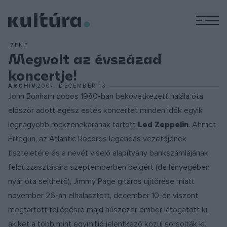
M
ZENE
Megvolt az évszázad
koncertje!
ARCHÍV
2007. DECEMBER 13.
John Bonham dobos 1980-ban bekövetkezett halála óta
először adott egész estés koncertet minden idők egyik
legnagyobb rockzenekarának tartott
Led Zeppelin
. Ahmet
Ertegun, az Atlantic Records legendás vezetőjének
tiszteletére és a nevét viselő alapítvány bankszámlájának
felduzzasztására szeptemberben beígért (de lényegében
nyár óta sejthető), Jimmy Page gitáros ujjtörése miatt
november 26-án elhalasztott, december 10-én viszont
megtartott fellépésre majd húszezer ember látogatott ki,
akiket a több mint egymillió jelentkező közül sorsolták ki.