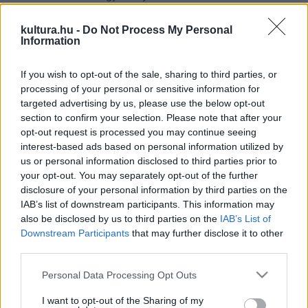
kultura.hu -
Do Not Process My Personal
A Telegraph beszámolója szerint a koncertre - csakúgy
Information
"nagypapásan" - drogok és pia helyett kávéval és teával
melegítő együttes a
Good Times Bad Times
című számmal
If you wish to opt-out of the sale, sharing to third parties, or
processing of your personal or sensitive information for
indított, amit
Jason Bonham
dobszólója vezetett fel. A
targeted advertising by us, please use the below opt-out
négyes tizenhat dalt adott elő, és természetesen
section to confirm your selection. Please note that after your
felcsendültek a legnagyobb slágerek, a
Stairway To
opt-out request is processed you may continue seeing
interest-based ads based on personal information utilized by
Heaven
, a
Whole Lotta Love
vagy a
Kashmir
, de
us or personal information disclosed to third parties prior to
meglepetést is tartogatott a publikumnak
Jimmy Page,
your opt-out. You may separately opt-out of the further
Robert Plant
,
John Paul Jones
és
Jason Bonham
. Az
disclosure of your personal information by third parties on the
IAB’s list of downstream participants. This information may
1976-os
Presence
-en helyet kapott
For Your Life című
also be disclosed by us to third parties on the
IAB’s List of
szerzeményt korábban még sosem adták elő élőben.
Downstream Participants
that may further disclose it to other
third parties.
A rajongói és kritikai visszajelzések szerint a Led Zeppelin
Please note that this website/app uses one or more Google
Personal Data Processing Opt Outs
jobb volt, mint valaha. A BBC Plant kirobbanó energiájáról
services and may gather and store information including but
not limited to your visit or usage behaviour. You may click to
I want to opt-out of the Sharing of my
ír, a New York Times a bluesos gyökerek felelevenítését