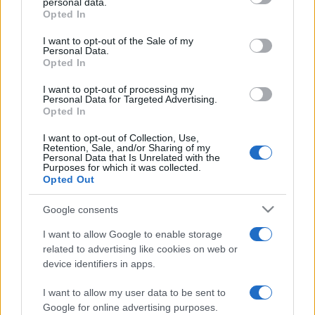
personal data.
grant or deny consent to Google and its third-party tags to
dicséri (és örül, hogy a banda nem azt a - mostanában
Opted In
use your data for below specified purposes in below Google
trendnek látszó - utat választotta, hogy az ősz hajszálakat
consent section.
I want to opt-out of the Sale of my
Personal Data.
gyorsabb tempóval próbálják meg elfedni), a Guardian
Opted In
ötből öt csillaga pedig magáért beszél.
I want to opt-out of processing my
Personal Data for Targeted Advertising.
Opted In
A kommentárok azt is megjegyzik, hogy az eseményről a
hírességek sem maradhattak el. A Daily Mail szerint a
I want to opt-out of Collection, Use,
Retention, Sale, and/or Sharing of my
londoni koncerten képviseltette magát az egész Presley-
Personal Data that Is Unrelated with the
Purposes for which it was collected.
família: Priscilla, Lisa és Riley Presley, a Jagger-házaspár,
Opted Out
Paul McCartney és új barátnője, Rosanna Arquette
Google consents
színésznő, Kate Moss, valamint Juliette Lewis is, aki
elragadtatással beszélt az estéről. A nézőtéren rajtuk
I want to allow Google to enable storage
related to advertising like cookies on web or
kívül még feltűnt az Oasis és a Genesis együttes tagjai,
device identifiers in apps.
Marylin Manson és Dave Grohl, a Foo Fighters tagja is.
I want to allow my user data to be sent to
Google for online advertising purposes.
A "Hogyan tovább" kérdésre feltehetően hamarosan