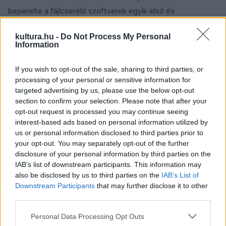
beperelte a fájlcserélő szoftverek egyik első és
legnevezetesebb képviselőjét, a Napstert. Intő jel lehetne a
kultura.hu -
Do Not Process My Personal
hasonló lépést fontolgató Prince számára, hogy hét évvel
Information
ezelőtt óriási tiltakozási hullám vette kezdetét az együttes
döntése miatt. A fájlcserélőket tolvajbandának tituláló
Lars
If you wish to opt-out of the sale, sharing to third parties, or
processing of your personal or sensitive information for
Ulrich
állítólag azóta rendkívül népszerűtlen - enyhén
targeted advertising by us, please use the below opt-out
fogalmazunk, ha ezt írjuk - többek szemében.
section to confirm your selection. Please note that after your
opt-out request is processed you may continue seeing
interest-based ads based on personal information utilized by
Nemrég a
The Mail On Sunday
lap mellékleteként új
us or personal information disclosed to third parties prior to
lemezét ingyen osztogató (vajon mit szóltak ehhez a
your opt-out. You may separately opt-out of the further
lemezboltosok és a zeneipar képviselői?) Prince
disclosure of your personal information by third parties on the
IAB’s list of downstream participants. This information may
bejelentette, unja már, hogy amikor csak leül a számítógépe
also be disclosed by us to third parties on the
IAB’s List of
elé és felmegy a
YouTube
oldalára, rendkívül sok anyagot
Downstream Participants
that may further disclose it to other
talál a neve alatt. Utolsó csepp volt a pohárban, hogy még a
third parties.
nyár végi, londoni koncertjeiről is felfedezett felvételeket,
Please note that this website/app uses one or more Google
Personal Data Processing Opt Outs
pedig a fellépéseken alapos motozásnak vetették alá a
services and may gather and store information including but