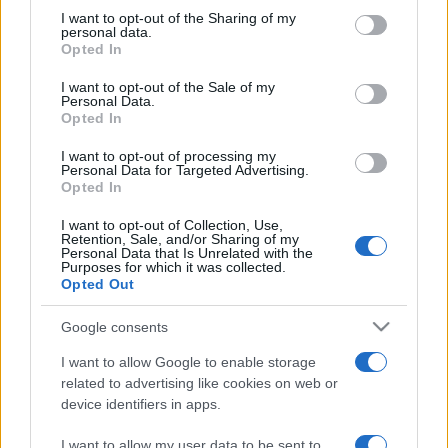
not limited to your visit or usage behaviour. You may click to
I want to opt-out of the Sharing of my
rajongókat, nehogy valaki - puszta véletlenségből -
personal data.
grant or deny consent to Google and its third-party tags to
képrögzítésre használt eszközökkel látogasson ki az
Opted In
use your data for below specified purposes in below Google
eseményekre.
consent section.
I want to opt-out of the Sale of my
Personal Data.
Opted In
A kezdetek kezdetén a zeneiparral igen rossz viszonyt
I want to opt-out of processing my
ápoló YouTube az évek során megszelídült. Naponta
Personal Data for Targeted Advertising.
Opted In
jelennek meg azok a hírek, melyek arról tudósítanak, hogy az
időközben a Google tulajdonába került oldal miként próbálja
I want to opt-out of Collection, Use,
Retention, Sale, and/or Sharing of my
meg kiszűrni a szerzői jogokat sértő anyagokat. Prince
Personal Data that Is Unrelated with the
Purposes for which it was collected.
nyilatkozata szerint ezek a fejlesztések kevésbé sikeresek.
Opted Out
Ha azok lennének, akkor például nem találna több ezer, az
Google consents
engedélye nélkül feltöltött klipet.
I want to allow Google to enable storage
related to advertising like cookies on web or
Prince, hogy helyes vágányra terelje a dolgokat, felkérte a
device identifiers in apps.
Web Sheriff
nevű céget, melynek igazgatója a Reutersnek
nyilatkozva elmondta, hogy igen nehéz dolguk van a
I want to allow my user data to be sent to