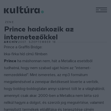
M
ZENE
Prince hadakozik az
internetezőkkel
ARCHÍV
2007. SZEPTEMBER 18.
Prince a Graffiti Bridge:
Irka-firka híd című filmben
Prince
ha máshonnan nem, hát a Metallica esetéből
tudhatná, hogy nem szabad ujjat húzni az "internet-
nemzedékkel". Mint ismeretes, az mp3 formátum
megjelenésével a zeneipar illetékeseit kiverte a veríték,
hogy boldog-boldogtalan annyi számot tölt le a világhálóról,
amennyit csak akar. 2000-ben a Metallica nem bírta szó
nélkül hagyni a dolgot, és szerzői jog megsértése, valamint
hamisított termékek előállítása és terjesztése címén