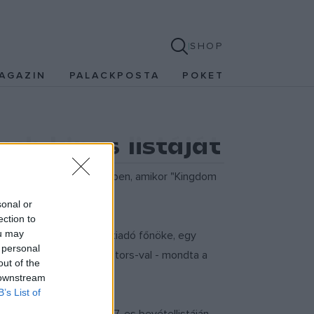
SHOP
AGAZIN
PALACKPOSTA
POKET
sh kings listáját
ze 2006-ban, abban az évben, amikor "Kingdom
sonal or
ection to
ou may
zékhelyű Def Jam lemezkiadó főnöke, egy
 personal
ard-dal és a General Motors-val - mondta a
out of the
 downstream
B’s List of