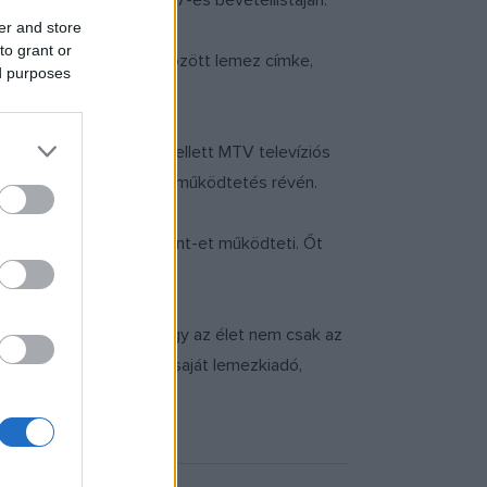
elyezés a zenevilág 2007-es bevétellistáján.
er and store
to grant or
az üzleteivel, melyek között lemez címke,
ed purposes
z Estee Lauder. Mindemellett MTV televíziós
al való együttműködés és működtetés révén.
 az Aftremath Entertainment-et működteti. Őt
esterei. "Rájöttek, hogy az élet nem csak az
a, amibe beletartozik a saját lemezkiadó,