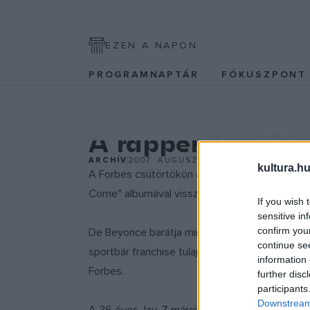
EZEN A NAPON
PROGRAMNAPTÁR
FÓKUSZPON
ZENE
A rapper Jay-Z ur
ARCHÍV
2007. AUGUSZTUS 20.
kultura.hu
A Forbes csütörtökön azt mondta, hogy Jay-Z,
Come" albumával visszatért a zene világába.
If you wish 
sensitive in
confirm you
De Beyonce barátja mindezt nem ezzel kerest
continue se
sportbár franchise tulajdonosa és a forgatmá
information 
Forbes.
further disc
participants
Downstream 