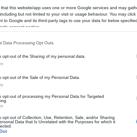
ivatmárkáját 204 millióért - amiért ugyancsak kijár neki a top h
 that this website/app uses one or more Google services and may gath
including but not limited to your visit or usage behaviour. You may click 
, másnéven Curtis Jackson. Ő 32 milliót keresett a zenéjével és 
 to Google and its third-party tags to use your data for below specifi
a kutatás.
ogle consent section.
 Övé a Sean John ruhamárka és egy parfüm is, melyet leigazolt a
l Data Processing Opt Outs
sley, $21 milliós bevételével a negyedik a Mosley Music Gropa-v
o opt-out of the Sharing of my personal data.
In
ntotta meg 20 millió dolláros bevétellel, amit azért kapott, mert
, aki a hetedik. Neki idén csak 17 millió dollár jutott.
o opt-out of the Sale of my Personal Data.
In
ta, hogy a hip-hop sztárok a keresztreklámozás és a márkanév m
to opt-out of processing my Personal Data for Targeted
ing.
árulásáról is. Ezért a keresetüket befektették a médiabirodalomb
In
o opt-out of Collection, Use, Retention, Sale, and/or Sharing
ersonal Data that Is Unrelated with the Purposes for which it
lected.
Out