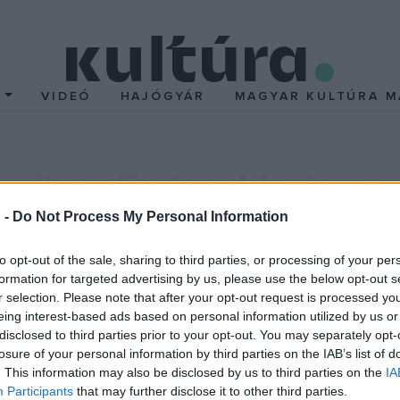
T
VIDEÓ
HAJÓGYÁR
MAGYAR KULTÚRA M
alja a Forbes hip-hop ca
 -
Do Not Process My Personal Information
 polgári nevén Shawn Carter, 34 millió dollárt gereblyézett öss
to opt-out of the sale, sharing to third parties, or processing of your per
formation for targeted advertising by us, please use the below opt-out s
r selection. Please note that after your opt-out request is processed y
e, bevétele sokkal inkább abból származott, hogy a new-yorki s
eing interest-based ads based on personal information utilized by us or
nyozási megállapodások tulajdonosa a Budweiserrel, Hewlett-Pack
disclosed to third parties prior to your opt-out. You may separately opt-
losure of your personal information by third parties on the IAB’s list of
. This information may also be disclosed by us to third parties on the
IA
Participants
that may further disclose it to other third parties.