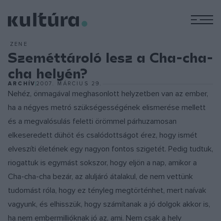
M
ZENE
Szeméttároló lesz a Cha-cha-
cha helyén?
ARCHÍV
2007. MÁRCIUS 29.
Nehéz, önmagával meghasonlott helyzetben van az ember,
ha a négyes metró szükségességének elismerése mellett
és a megvalósulás feletti örömmel párhuzamosan
elkeseredett dühöt és csalódottságot érez, hogy ismét
elveszíti életének egy nagyon fontos szigetét. Pedig tudtuk,
riogattuk is egymást sokszor, hogy eljön a nap, amikor a
Cha-cha-cha bezár, az aluljáró átalakul, de nem vettünk
tudomást róla, hogy ez tényleg megtörténhet, mert naívak
vagyunk, és elhisszük, hogy számítanak a jó dolgok akkor is,
ha nem embermillióknak jó az, ami. Nem csak a hely