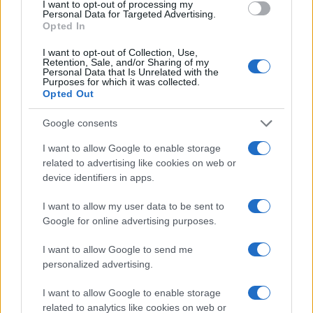
I want to opt-out of processing my
Personal Data for Targeted Advertising.
amibe talán bele sem gondoltunk, de éltünk vele. Éltünk
Opted In
benne.
I want to opt-out of Collection, Use,
Retention, Sale, and/or Sharing of my
Personal Data that Is Unrelated with the
A maratoni buli programja
Purposes for which it was collected.
Péntek 20h: Nafta 22h: Mango és a Gimmeshot crew 23h:
Opted Out
Palotai 0h: SPRM 04h: Vidéki Béla 06h: Negro 08h
Google consents
45/33.aka.Toonite
I want to allow Google to enable storage
Szombat 20h: Nadia 22h: Zsuzsa vs Porky 23h: Titusz 0:30h:
related to advertising like cookies on web or
Izil vs. Feaky D. 02h: SPRM vs Mango 03h: Beta Naga 06h:
device identifiers in apps.
InfraGandhi 07h: Reza vs 45/33.aka.Toonite
I want to allow my user data to be sent to
A szemünk előtt nőnek ki hát a csodák, amiket észre sem
Google for online advertising purposes.
veszünk, csak magunkévá teszünk, pedig a Lonely Planet
(vagy Paul Murphy Budapest cha-cha-chája) nyomán
I want to allow Google to send me
personalized advertising.
külföldiek tömegei szívják itt magukba mindazt, amit
Budapesten keresnek. És ami miatt visszatérnek
.
Svédek.
I want to allow Google to enable storage
related to analytics like cookies on web or
Angolok
.
Amerikaiak. Hogyan fogjuk elmagyarázni nekik mi,