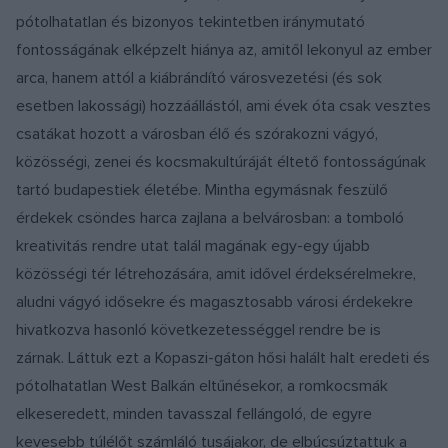
pótolhatatlan és bizonyos tekintetben iránymutató
fontosságának elképzelt hiánya az, amitől lekonyul az ember
arca, hanem attól a kiábrándító városvezetési (és sok
esetben lakossági) hozzáállástól, ami évek óta csak vesztes
csatákat hozott a városban élő és szórakozni vágyó,
közösségi, zenei és kocsmakultúráját éltető fontosságúnak
tartó budapestiek életébe. Mintha egymásnak feszülő
érdekek csöndes harca zajlana a belvárosban: a tomboló
kreativitás rendre utat talál magának egy-egy újabb
közösségi tér létrehozására, amit idővel érdeksérelmekre,
aludni vágyó idősekre és magasztosabb városi érdekekre
hivatkozva hasonló következetességgel rendre be is
zárnak. Láttuk ezt a Kopaszi-gáton hősi halált halt eredeti és
pótolhatatlan West Balkán eltűnésekor, a romkocsmák
elkeseredett, minden tavasszal fellángoló, de egyre
kevesebb túlélőt számláló tusájakor, de elbúcsúztattuk a