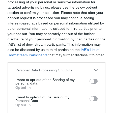
processing of your personal or sensitive information for
elterjesztésében. Itt állt össze a kép, a zebracsíkok,
targeted advertising by us, please use the below opt-out
párducminták, kagyló- és műbőrfotelek között esett le a
section to confirm your selection. Please note that after your
opt-out request is processed you may continue seeing
tantusz, aha, szóval retró! De ennyiben nem merült ki az
interest-based ads based on personal information utilized by
ízlésformálás, a megtermékenyítés, ami nem felülről mondta
us or personal information disclosed to third parties prior to
a tutit, hanem a város lelkére érzékenyen reagálva minden
your opt-out. You may separately opt-out of the further
disclosure of your personal information by third parties on the
erőltetettség nélkül tanította újra Szécsi Pál, Korda György
IAB’s list of downstream participants. This information may
vagy Máté Péter jelentőségét. Nem csak a retróérzést
also be disclosed by us to third parties on the
IAB’s List of
fölkapott fiatalság merített azonban ihletet a Cha-cha-
Downstream Participants
that may further disclose it to other
third parties.
chából, Fábry designcenterének is komoly
megtermékenyítője volt, de a jelenleg is mozikban futó
Please note that this website/app uses one or more Google
Personal Data Processing Opt Outs
services and may gather and store information including but
Ópium alapötlete is itt született meg, a föld alatt. Ez volt a
not limited to your visit or usage behaviour. You may click to
I want to opt-out of the Sharing of my
hely, ahol az ország legjobb dj-i házibulihangulatban
personal data.
grant or deny consent to Google and its third-party tags to
Opted In
kevertek, ahol Mango adta a kezedbe a sört, ahol
use your data for below specified purposes in below Google
consent section.
testközelbe kerültek az elmúlt hét évet ezer szempontból
I want to opt-out of the Sale of my
Personal Data.
meghatározó ikonok, ahol felszabadult alkotási kedv és
Opted In
olyan egyedi szórakozási lehetőség nyílt előttünk, ingyen,