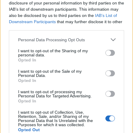
disclosure of your personal information by third parties on the
néhány szám erejéig már összeálltak, most azonban a
IAB’s list of downstream participants. This information may
frontember is visszatért, és megkezdődhetett a közös
also be disclosed by us to third parties on the
IAB’s List of
munka. A zenekar egyelőre nem hozta nyilvánosságra,
Downstream Participants
that may further disclose it to other
third parties.
pontosan milyen tervei vannak az idei évre.
Please note that this website/app uses one or more Google
Personal Data Processing Opt Outs
services and may gather and store information including but
not limited to your visit or usage behaviour. You may click to
I want to opt-out of the Sharing of my
personal data.
grant or deny consent to Google and its third-party tags to
Opted In
use your data for below specified purposes in below Google
consent section.
MEGOSZTÁS
I want to opt-out of the Sale of my
Personal Data.
Opted In
I want to opt-out of processing my
Personal Data for Targeted Advertising.
Opted In
I want to opt-out of Collection, Use,
Retention, Sale, and/or Sharing of my
Personal Data that Is Unrelated with the
Purposes for which it was collected.
Opted Out