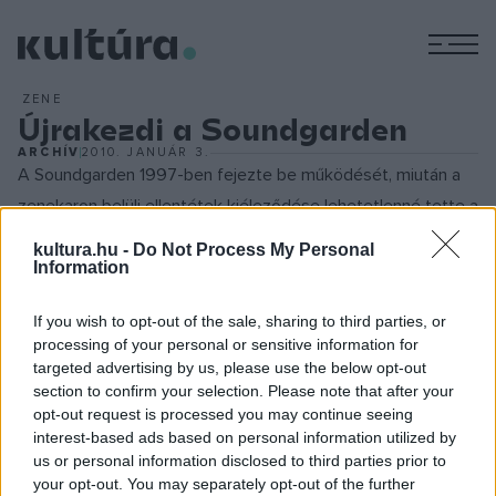
M
ZENE
Újrakezdi a Soundgarden
ARCHÍV
2010. JANUÁR 3.
A Soundgarden 1997-ben fejezte be működését, miután a
zenekaron belüli ellentétek kiéleződése lehetetlenné tette a
közös munkát. A zenészek azonban nem tettek le arról,
kultura.hu -
Do Not Process My Personal
hogy valaha még visszatérnek, de leszögezték: csakis akkor
Information
kezdik újra a munkát, ha minden egyes tag úgy érzi,
If you wish to opt-out of the sale, sharing to third parties, or
szívesen venne részt ismét a projektben. Az együttes
processing of your personal or sensitive information for
honlapján most megjelent hír szerint az újrakezdés
targeted advertising by us, please use the below opt-out
hamarosan megtörténik, 12 év szünet után a tagok
section to confirm your selection. Please note that after your
opt-out request is processed you may continue seeing
elkezdték a közös gyakorlást.
interest-based ads based on personal information utilized by
us or personal information disclosed to third parties prior to
Az együttes tagjai korábban Chris Cornell távollétében
your opt-out. You may separately opt-out of the further